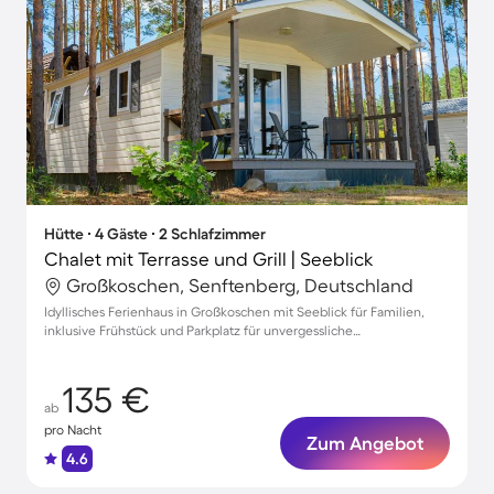
Hütte ∙ 4 Gäste ∙ 2 Schlafzimmer
Chalet mit Terrasse und Grill | Seeblick
Großkoschen, Senftenberg, Deutschland
Idyllisches Ferienhaus in Großkoschen mit Seeblick für Familien,
inklusive Frühstück und Parkplatz für unvergessliche
Urlaubsmomente.
135 €
ab
pro Nacht
Zum Angebot
4.6