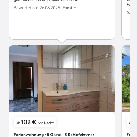
freund
Bewertet am 26.08.2025 | Familie
Bewer
102 €
1
ab
pro Nacht
ab
Ferienwohnung ∙ 5 Gäste ∙ 3 Schlafzimmer
Ferie