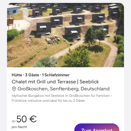
Hütte ∙ 3 Gäste ∙ 1 Schlafzimmer
Chalet mit Grill und Terrasse | Seeblick
Großkoschen, Senftenberg, Deutschland
Idyllischer Bungalow mit Seeblick in Großkoschen für Familien –
Frühstück inklusive und ideal für bis zu 3 Gäste
50 €
ab
pro Nacht
Zum Angebot