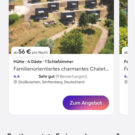
56 €
9
ab
pro Nacht
ab
Hütte ∙ 4 Gäste ∙ 1 Schlafzimmer
Ferie
Familienorientiertes charmantes Chalet mit Terrasse und Grill | Seeblick | Neben dem Strand
Feri
4.4
Sehr gut
(9 Bewertungen)
4.7
Großkoschen, Senftenberg, Deutschland
Gro
Zum Angebot