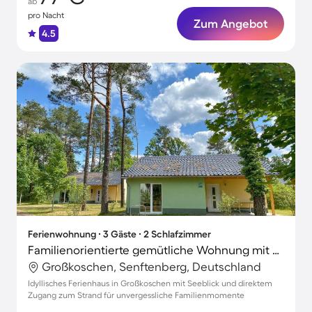
ab
pro Nacht
Zum Angebot
4.5
Ferienwohnung ∙ 3 Gäste ∙ 2 Schlafzimmer
Familienorientierte gemütliche Wohnung mit Grill und Terrasse | Seeblick | Neben dem Strand
Großkoschen, Senftenberg, Deutschland
Idyllisches Ferienhaus in Großkoschen mit Seeblick und direktem
Zugang zum Strand für unvergessliche Familienmomente