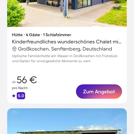
Hütte ∙ 4 Gäste ∙ 1 Schlafzimmer
Kinderfreundliches wunderschönes Chalet mit Garten und Terrasse | Nah am Strand
Großkoschen, Senftenberg, Deutschland
Idyllische Familienhütte am Wasser in Großkoschen mit Frühstück
und Garten für unvergessliche Momente zu viert
56 €
ab
pro Nacht
Zum Angebot
5.0