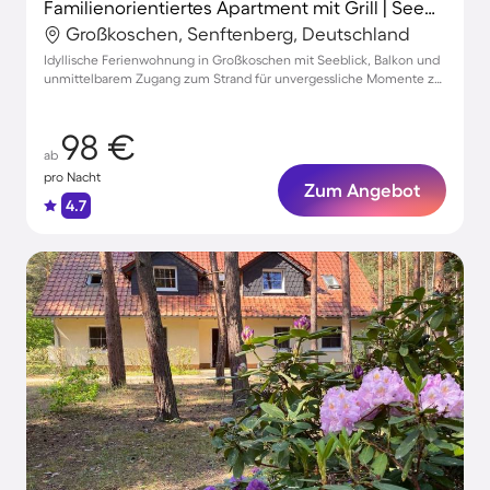
Familienorientiertes Apartment mit Grill | Seeblick | Nah am Strand
Großkoschen, Senftenberg, Deutschland
Idyllische Ferienwohnung in Großkoschen mit Seeblick, Balkon und
unmittelbarem Zugang zum Strand für unvergessliche Momente zu
zweit
98 €
ab
pro Nacht
Zum Angebot
4.7