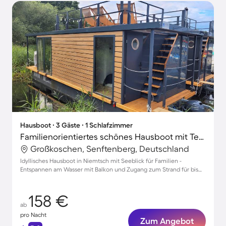
Hausboot ∙ 3 Gäste ∙ 1 Schlafzimmer
Familienorientiertes schönes Hausboot mit Terrasse und Garten | Strandblick | Nah am Strand
Großkoschen, Senftenberg, Deutschland
Idyllisches Hausboot in Niemtsch mit Seeblick für Familien -
Entspannen am Wasser mit Balkon und Zugang zum Strand für bis
zu 3 Gäste
158 €
ab
pro Nacht
Zum Angebot