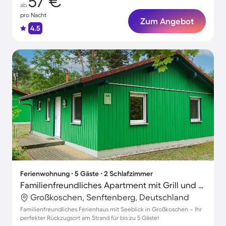
57 €
ab
pro Nacht
Zum Angebot
4.5
Ferienwohnung ∙ 5 Gäste ∙ 2 Schlafzimmer
Familienfreundliches Apartment mit Grill und Terrasse | Seeblick | Nah am Strand
Großkoschen, Senftenberg, Deutschland
Familienfreundliches Ferienhaus mit Seeblick in Großkoschen – Ihr
perfekter Rückzugsort am Strand für bis zu 5 Gäste!