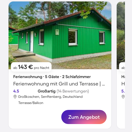
143 €
1
ab
pro Nacht
ab
Ferienwohnung ∙ 5 Gäste ∙ 2 Schlafzimmer
Hausb
Ferienwohnung mit Grill und Terrasse | Seeblick
4.5
Großartig
(14 Bewertungen)
5.0
Großkoschen, Senftenberg, Deutschland
Gro
Terrasse/Balkon
Ter
Zum Angebot