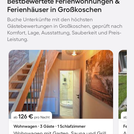
Bestbewertete Ferienwohnungen &
Ferienhäuser in Großkoschen
Buche Unterkünfte mit den höchsten
Gästebewertungen in Großkoschen, geprüft nach
Komfort, Lage, Ausstattung, Sauberkeit und Preis-
Leistung.
126 €
1
ab
pro Nacht
ab
Wohnwagen ∙ 3 Gäste ∙ 1 Schlafzimmer
Ferie
Wohnwagen mit Garten, Sauna und Grill
Apar