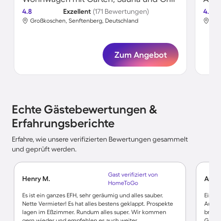
4.8
Exzellent
(171 Bewertungen)
4.7
Großkoschen, Senftenberg, Deutschland
Gro
Zum Angebot
Echte Gästebewertungen &
Erfahrungsberichte
Erfahre, wie unsere verifizierten Bewertungen gesammelt
und geprüft werden.
Gast verifiziert von
Henry M.
Andre
HomeToGo
Es ist ein ganzes EFH, sehr geräumig und alles sauber.
Eine s
Nette Vermieter! Es hat alles bestens geklappt. Prospekte
Aussta
lagen im Eßzimmer. Rundum alles super. Wir kommen
brauc
gern wieder und empfehlen es auch weiter
Gastr