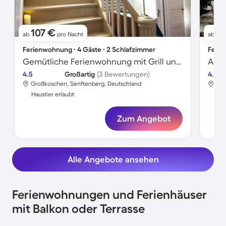
107 €
6
ab
pro Nacht
ab
Ferienwohnung ∙ 4 Gäste ∙ 2 Schlafzimmer
Ferie
Gemütliche Ferienwohnung mit Grill und Garten | Haustierfreundlich
Apar
4.5
Großartig
(3 Bewertungen)
4.8
Großkoschen, Senftenberg, Deutschland
Gro
Haustier erlaubt
Hau
Zum Angebot
Alle Angebote ansehen
Ferienwohnungen und Ferienhäuser
mit Balkon oder Terrasse