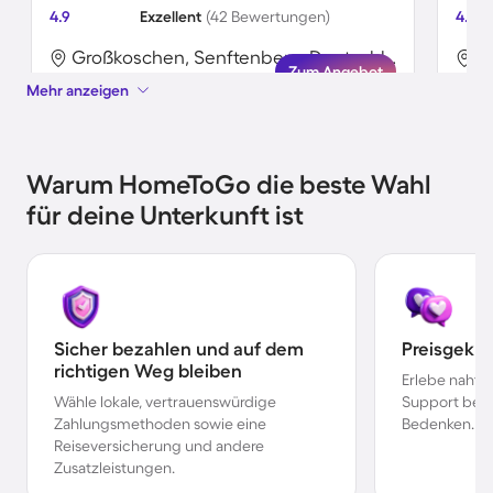
4.9
Exzellent
(42 Bewertungen)
4.6
Großkoschen, Senftenberg, Deutschland
Zum Angebot
Mehr anzeigen
Warum HomeToGo die beste Wahl
für deine Unterkunft ist
Sicher bezahlen und auf dem
Preisgekr
richtigen Weg bleiben
Erlebe nahtl
Wähle lokale, vertrauenswürdige
Support bei 
Zahlungsmethoden sowie eine
Bedenken.
Reiseversicherung und andere
Zusatzleistungen.