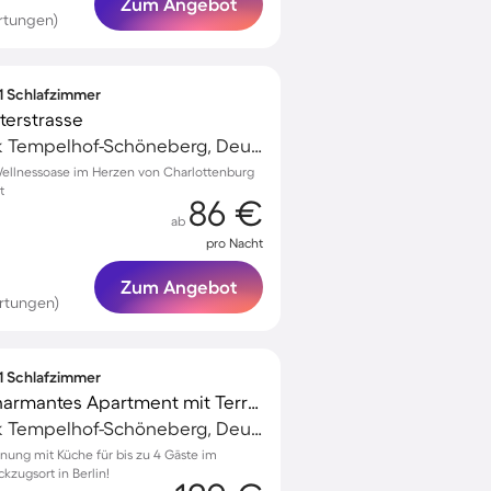
Zum Angebot
rtungen)
 1 Schlafzimmer
terstrasse
Schöneberg, Bezirk Tempelhof-Schöneberg, Deutschland
ellnessoase im Herzen von Charlottenburg
t
86 €
ab
pro Nacht
Zum Angebot
rtungen)
 1 Schlafzimmer
Kinderfreundliches charmantes Apartment mit Terrasse
Schöneberg, Bezirk Tempelhof-Schöneberg, Deutschland
nung mit Küche für bis zu 4 Gäste im
kzugsort in Berlin!