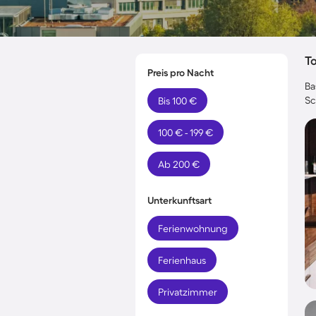
T
Preis pro Nacht
Ba
Sc
Bis 100 €
100 € - 199 €
Ab 200 €
Unterkunftsart
Ferienwohnung
Ferienhaus
Privatzimmer