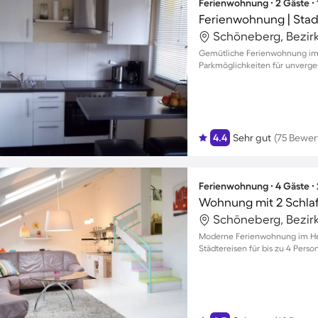
Ferienwohnung ∙ 2 Gäste ∙
Ferienwohnung | Stad
Gemütliche Ferienwohnung im 
Parkmöglichkeiten für unverges
4.4
Sehr gut
(75 Bewe
Ferienwohnung ∙ 4 Gäste ∙
Wohnung mit 2 Schla
Moderne Ferienwohnung im Herz
Städtereisen für bis zu 4 Perso