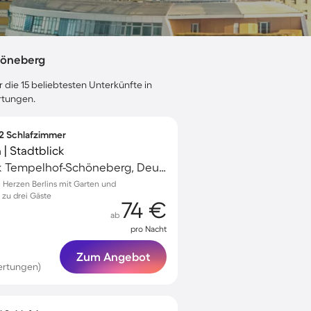
höneberg
 die 15 beliebtesten Unterkünfte in
rtungen.
 2 Schlafzimmer
| Stadtblick
Schöneberg, Bezirk Tempelhof-Schöneberg, Deutschland
Herzen Berlins mit Garten und
s zu drei Gäste
74 €
ab
pro Nacht
Zum Angebot
ertungen)