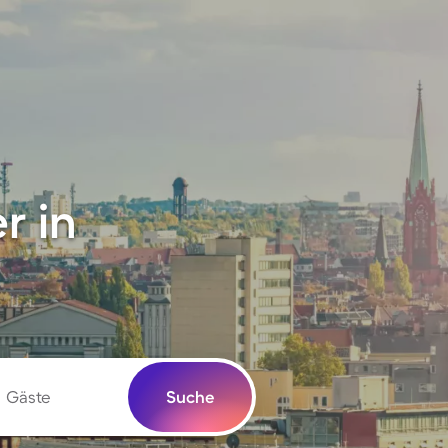
r in
Gäste
Suche