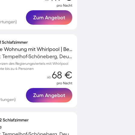
pro Nacht
Zum Angebot
rtungen)
 1 Schlafzimmer
Kinderfreundliche tolle Wohnung mit Whirlpool | Berliner Dom in der Nähe
Schöneberg, Bezirk Tempelhof-Schöneberg, Deutschland
zen des Regierungsviertels mit Whirlpool
te bis zu 4 Personen
68 €
ab
pro Nacht
Zum Angebot
rtungen)
 2 Schlafzimmer
e
Schöneberg, Bezirk Tempelhof-Schöneberg, Deutschland