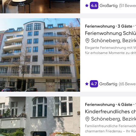
4.6
Großartig
(51 Bewe
Ferienwohnung ∙ 3 Gäste ∙
Ferienwohnung Schlü
Elegante Ferienwohnung mit W
für erholsame Momente zu drit
4.7
Großartig
(65 Bewe
Ferienwohnung ∙ 4 Gäste ∙
Familienfreundliche Ferienwoh
charmanten Friedenau – Ihr Rüc