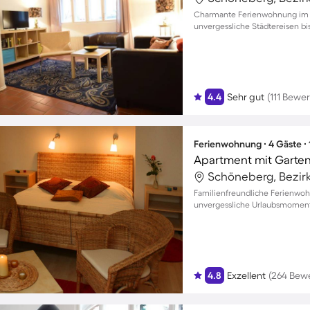
Charmante Ferienwohnung im H
unvergessliche Städtereisen bi
4.4
Sehr gut
(111 Bewe
Ferienwohnung ∙ 4 Gäste ∙
Apartment mit Garten 
Familienfreundliche Ferienwoh
unvergessliche Urlaubsmoment
4.8
Exzellent
(264 Bew