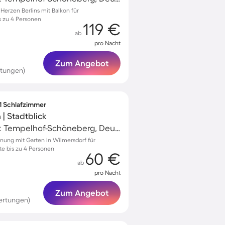
erzen Berlins mit Balkon für
s zu 4 Personen
119 €
ab
pro Nacht
Zum Angebot
rtungen)
 1 Schlafzimmer
| Stadtblick
Schöneberg, Bezirk Tempelhof-Schöneberg, Deutschland
nung mit Garten in Wilmersdorf für
e bis zu 4 Personen
60 €
ab
pro Nacht
Zum Angebot
ertungen)