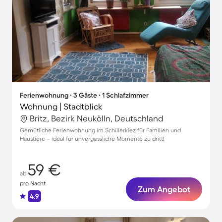
Ferienwohnung ∙ 3 Gäste ∙ 1 Schlafzimmer
Wohnung | Stadtblick
Britz, Bezirk Neukölln, Deutschland
Gemütliche Ferienwohnung im Schillerkiez für Familien und
Haustiere – ideal für unvergessliche Momente zu dritt!
59 €
ab
pro Nacht
Zum Angebot
4.9