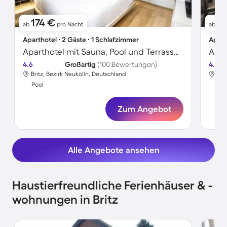
174 €
37
ab
pro Nacht
ab
Aparthotel ∙ 2 Gäste ∙ 1 Schlafzimmer
Apart
Aparthotel mit Sauna, Pool und Terrasse | Perfekt für die Arbeit von Zuhause
4.6
Großartig
(100 Bewertungen)
4.6
Britz, Bezirk Neukölln, Deutschland
Bri
Pool
Poo
Zum Angebot
Alle Angebote ansehen
Haustierfreundliche Ferienhäuser & -
wohnungen in Britz