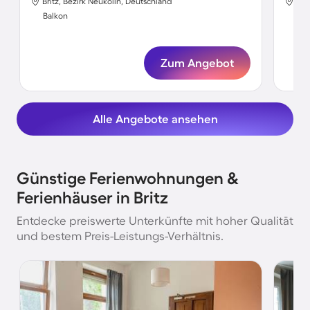
Britz, Bezirk Neukölln, Deutschland
Bri
Balkon
Bal
Zum Angebot
Alle Angebote ansehen
Günstige Ferienwohnungen &
Ferienhäuser in Britz
Entdecke preiswerte Unterkünfte mit hoher Qualität
und bestem Preis-Leistungs-Verhältnis.