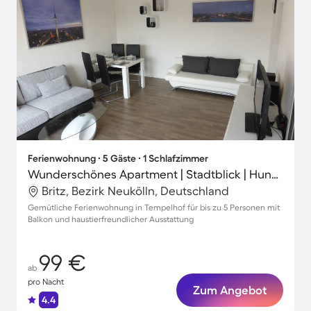
Ferienwohnung ∙ 5 Gäste ∙ 1 Schlafzimmer
Wunderschönes Apartment | Stadtblick | Hunde erlaubt
Britz, Bezirk Neukölln, Deutschland
Gemütliche Ferienwohnung in Tempelhof für bis zu 5 Personen mit
Balkon und haustierfreundlicher Ausstattung
99 €
ab
pro Nacht
Zum Angebot
4.4