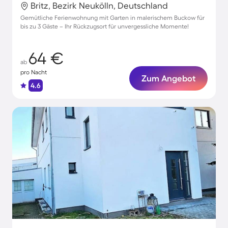
Britz, Bezirk Neukölln, Deutschland
Gemütliche Ferienwohnung mit Garten in malerischem Buckow für
bis zu 3 Gäste – Ihr Rückzugsort für unvergessliche Momente!
64 €
ab
pro Nacht
Zum Angebot
4.6