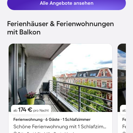
Alle Angebote ansehen
Ferienhäuser & Ferienwohnungen
mit Balkon
174 €
1
ab
pro Nacht
ab
Ferienwohnung ∙ 6 Gäste ∙ 1 Schlafzimmer
Ferie
Schöne Ferienwohnung mit 1 Schlafzimmer für 6 Personen