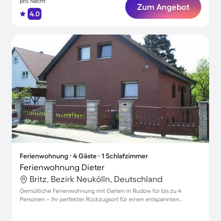
pro Nacht
Zum Angebot
4.0
Ferienwohnung ∙ 4 Gäste ∙ 1 Schlafzimmer
Ferienwohnung Dieter
Britz, Bezirk Neukölln, Deutschland
Gemütliche Ferienwohnung mit Garten in Rudow für bis zu 4
Personen – Ihr perfekter Rückzugsort für einen entspannten
Aufenthalt!