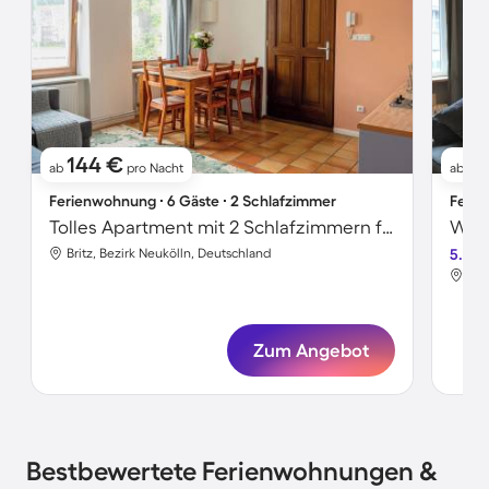
144 €
61
ab
pro Nacht
ab
Ferienwohnung ∙ 6 Gäste ∙ 2 Schlafzimmer
Ferie
Tolles Apartment mit 2 Schlafzimmern für 6 Personen
Britz, Bezirk Neukölln, Deutschland
5.0
Bri
Zum Angebot
Bestbewertete Ferienwohnungen &