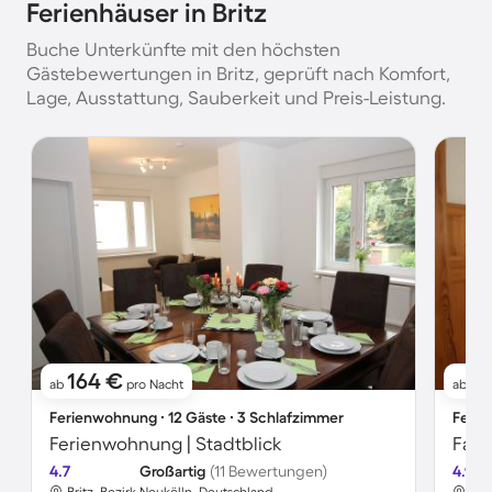
Ferienhäuser in Britz
Buche Unterkünfte mit den höchsten
Gästebewertungen in Britz, geprüft nach Komfort,
Lage, Ausstattung, Sauberkeit und Preis-Leistung.
164 €
9
ab
pro Nacht
ab
Ferienwohnung ∙ 12 Gäste ∙ 3 Schlafzimmer
Ferie
Ferienwohnung | Stadtblick
4.7
Großartig
(11 Bewertungen)
4.9
Britz, Bezirk Neukölln, Deutschland
Bri