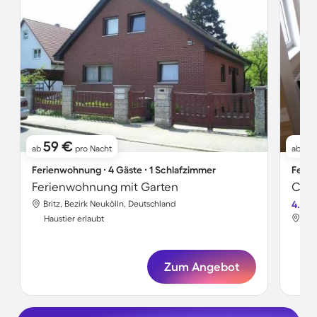
59 €
2
ab
pro Nacht
ab
Ferienwohnung ∙ 4 Gäste ∙ 1 Schlafzimmer
Ferie
Ferienwohnung mit Garten
Britz, Bezirk Neukölln, Deutschland
4.6
Bri
Haustier erlaubt
Hau
Zum Angebot