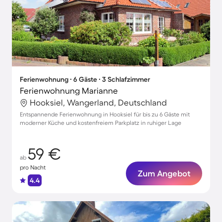
Ferienwohnung ∙ 6 Gäste ∙ 3 Schlafzimmer
Ferienwohnung Marianne
Hooksiel, Wangerland, Deutschland
Entspannende Ferienwohnung in Hooksiel für bis zu 6 Gäste mit
moderner Küche und kostenfreiem Parkplatz in ruhiger Lage
59 €
ab
pro Nacht
Zum Angebot
4.4