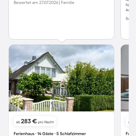
Bewertet am 27.07.2026 | Familie
für U
Außen
Radwe
Bewe
Rad -
Kurzu
Vermie
283 €
ab
pro Nacht
ab
Ferienhaus ∙ 14 Gäste ∙ 5 Schlafzimmer
Ferie