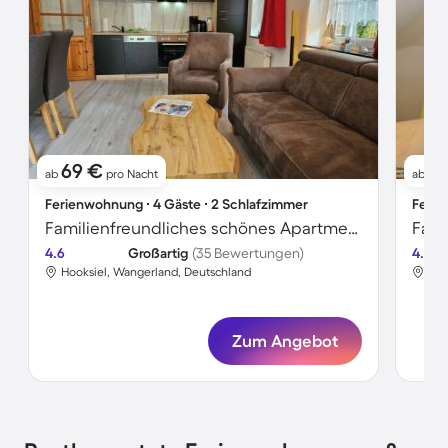
69 €
5
ab
pro Nacht
ab
Ferienwohnung ∙ 4 Gäste ∙ 2 Schlafzimmer
Ferie
Familienfreundliches schönes Apartment mit Terrasse und Garten | Haustiere sind willkommen
Fami
4.6
Großartig
(35 Bewertungen)
4.7
Hooksiel, Wangerland, Deutschland
Hoo
Zum Angebot