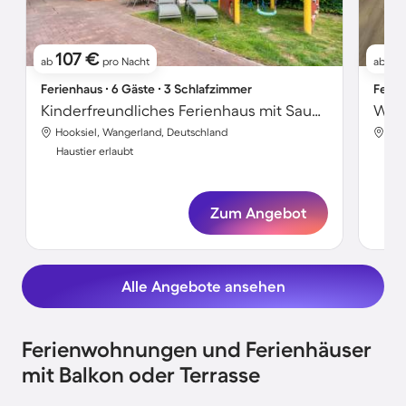
107 €
6
ab
pro Nacht
ab
Ferienhaus ∙ 6 Gäste ∙ 3 Schlafzimmer
Ferie
Kinderfreundliches Ferienhaus mit Sauna, schnellem Internet und Garten | Ideal für Homeoffice | Hunde erlaubt
Hooksiel, Wangerland, Deutschland
Hoo
Haustier erlaubt
Hau
Zum Angebot
Alle Angebote ansehen
Ferienwohnungen und Ferienhäuser
mit Balkon oder Terrasse