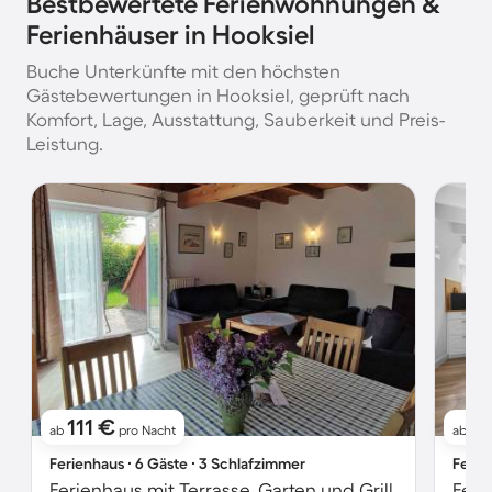
Bestbewertete Ferienwohnungen &
Ferienhäuser in Hooksiel
Buche Unterkünfte mit den höchsten
Gästebewertungen in Hooksiel, geprüft nach
Komfort, Lage, Ausstattung, Sauberkeit und Preis-
Leistung.
111 €
9
ab
pro Nacht
ab
Ferienhaus ∙ 6 Gäste ∙ 3 Schlafzimmer
Ferie
Ferienhaus mit Terrasse, Garten und Grill