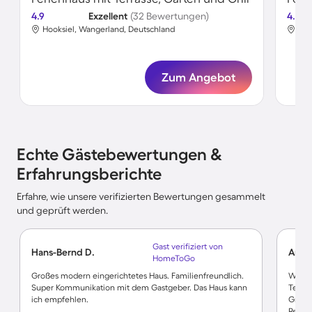
4.9
Exzellent
(32 Bewertungen)
4.5
Hooksiel, Wangerland, Deutschland
Hoo
Zum Angebot
Echte Gästebewertungen &
Erfahrungsberichte
Erfahre, wie unsere verifizierten Bewertungen gesammelt
und geprüft werden.
Gast verifiziert von
Hans-Bernd D.
Andr
HomeToGo
Großes modern eingerichtetes Haus. Familienfreundlich.
Wie ne
Super Kommunikation mit dem Gastgeber. Das Haus kann
Terras
ich empfehlen.
Grüne
Restau