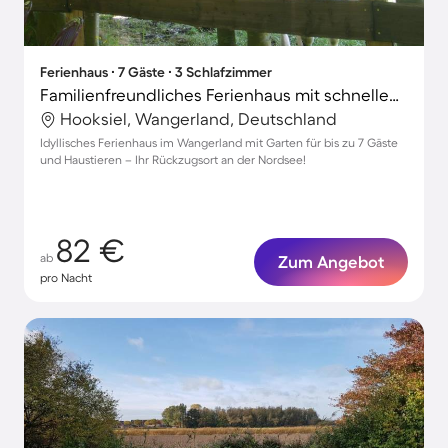
Ferienhaus ∙ 7 Gäste ∙ 3 Schlafzimmer
Familienfreundliches Ferienhaus mit schnellem Internet, Garten und Grill | Gartenblick | Haustiere erlaubt
Hooksiel, Wangerland, Deutschland
Idyllisches Ferienhaus im Wangerland mit Garten für bis zu 7 Gäste
und Haustieren – Ihr Rückzugsort an der Nordsee!
82 €
ab
Zum Angebot
pro Nacht