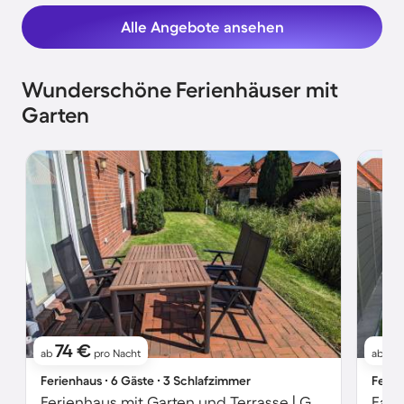
Alle Angebote ansehen
Wunderschöne Ferienhäuser mit
Garten
74 €
1
ab
pro Nacht
ab
Ferienhaus ∙ 6 Gäste ∙ 3 Schlafzimmer
Ferie
Ferienhaus mit Garten und Terrasse | Gartenblick