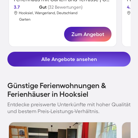
3.7
Gut
(32 Bewertungen)
4.6
Hooksiel, Wangerland, Deutschland
Hoo
Garten
Gar
Zum Angebot
Alle Angebote ansehen
Günstige Ferienwohnungen &
Ferienhäuser in Hooksiel
Entdecke preiswerte Unterkünfte mit hoher Qualität
und bestem Preis-Leistungs-Verhältnis.