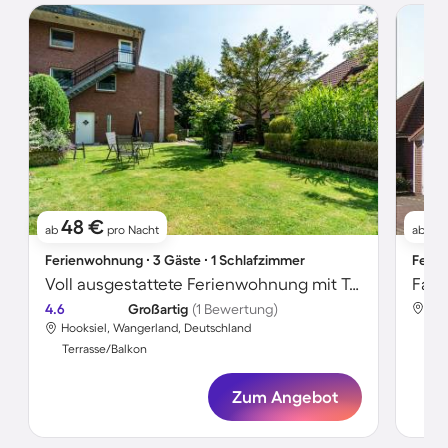
48 €
7
ab
pro Nacht
ab
Ferienwohnung ∙ 3 Gäste ∙ 1 Schlafzimmer
Ferie
Voll ausgestattete Ferienwohnung mit Terrasse, schnellem Internet und Garten | Gartenblick
4.6
Großartig
(1 Bewertung)
Hoo
Hooksiel, Wangerland, Deutschland
Ter
Terrasse/Balkon
Zum Angebot