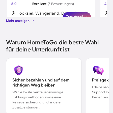
5.0
Exzellent
(3 Bewertungen)
4.9
Hooksiel, Wangerland, Deutschland
H
Zum Angebot
Mehr anzeigen
Warum HomeToGo die beste Wahl
für deine Unterkunft ist
Sicher bezahlen und auf dem
Preisgekr
richtigen Weg bleiben
Erlebe nahtl
Wähle lokale, vertrauenswürdige
Support bei 
Zahlungsmethoden sowie eine
Bedenken.
Reiseversicherung und andere
Zusatzleistungen.