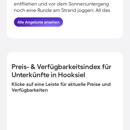
entfliehen und vor dem Sonnenuntergang
noch eine Runde am Strand joggen: All das
kannst du erleben, wenn du deinen Urlaub
Alle Angebote ansehen
in Strandnähe in Hooksiel verbringst.
HomeToGo hat für dich und deine Familie
die besten Angebote herausgesucht. Finde
und buche hier die schönsten
Ferienwohnungen in der Nähe vom Meer in
Hooksiel und komme garantiert erholt und
munter wieder nachhause.
Preis- & Verfügbarkeitsindex für
Unterkünfte in Hooksiel
Klicke auf eine Leiste für aktuelle Preise und
Verfügbarkeiten