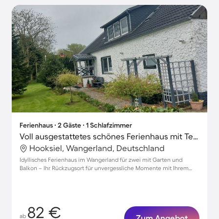
Ferienhaus ∙ 2 Gäste ∙ 1 Schlafzimmer
Voll ausgestattetes schönes Ferienhaus mit Terrasse und Garten | Haustiere erlaubt
Hooksiel, Wangerland, Deutschland
Idyllisches Ferienhaus im Wangerland für zwei mit Garten und
Balkon – Ihr Rückzugsort für unvergessliche Momente mit Ihrem
Haustier!
82 €
ab
Zum Angebot