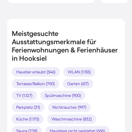
Meistgesuchte
Ausstattungsmerkmale für
Ferienwohnungen & Ferienhäuser
in Hooksiel
Haustier erlaubt (546)
WLAN (1.155)
Terrasse/Balkon (700)
Garten (617)
TV (1.127)
Spülmaschine (900)
Parkplatz (31)
Nichtraucher (997)
Küche (1.170)
Waschmaschine (832)
Sauna (238)
Haustiere nicht gestattet (656)