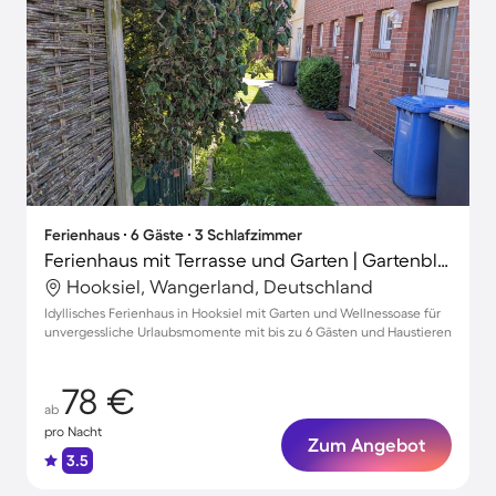
Ferienhaus ∙ 6 Gäste ∙ 3 Schlafzimmer
Ferienhaus mit Terrasse und Garten | Gartenblick
Hooksiel, Wangerland, Deutschland
Idyllisches Ferienhaus in Hooksiel mit Garten und Wellnessoase für
unvergessliche Urlaubsmomente mit bis zu 6 Gästen und Haustieren
78 €
ab
pro Nacht
Zum Angebot
3.5