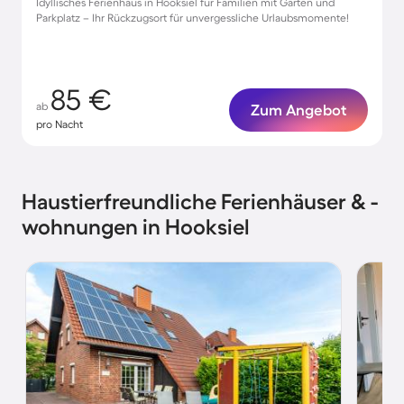
Idyllisches Ferienhaus in Hooksiel für Familien mit Garten und
Parkplatz – Ihr Rückzugsort für unvergessliche Urlaubsmomente!
85 €
ab
Zum Angebot
pro Nacht
Haustierfreundliche Ferienhäuser & -
wohnungen in Hooksiel