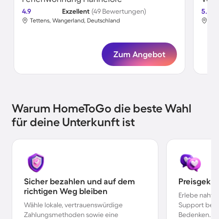
4.9
Exzellent
(49 Bewertungen)
5.0
Tettens, Wangerland, Deutschland
Tet
Zum Angebot
Warum HomeToGo die beste Wahl
für deine Unterkunft ist
Sicher bezahlen und auf dem
Preisgekr
richtigen Weg bleiben
Erlebe nahtl
Wähle lokale, vertrauenswürdige
Support bei 
Zahlungsmethoden sowie eine
Bedenken.