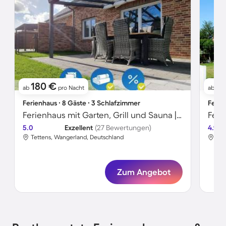
180 €
7
ab
pro Nacht
ab
Ferienhaus ∙ 8 Gäste ∙ 3 Schlafzimmer
Ferie
Ferienhaus mit Garten, Grill und Sauna | Seeblick
Feri
5.0
Exzellent
(27 Bewertungen)
4.9
Tettens, Wangerland, Deutschland
Tet
Zum Angebot