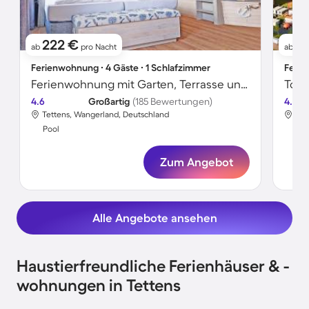
222 €
1
ab
pro Nacht
ab
Ferienwohnung ∙ 4 Gäste ∙ 1 Schlafzimmer
Ferie
Ferienwohnung mit Garten, Terrasse und Pool | Neben dem Strand | Hunde erlaubt
4.6
Großartig
(185 Bewertungen)
4.6
Tettens, Wangerland, Deutschland
Tet
Pool
Poo
Zum Angebot
Alle Angebote ansehen
Haustierfreundliche Ferienhäuser & -
wohnungen in Tettens