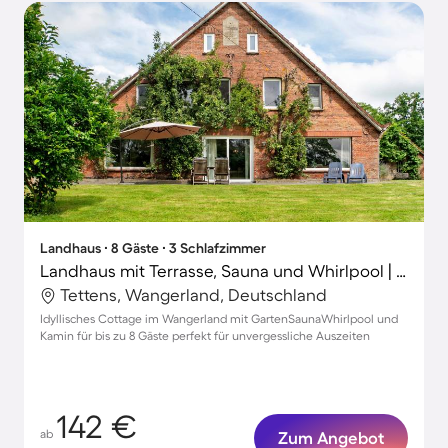
Landhaus ∙ 8 Gäste ∙ 3 Schlafzimmer
Landhaus mit Terrasse, Sauna und Whirlpool | Gartenblick | Perfekt für die Arbeit von Zuhause
Tettens, Wangerland, Deutschland
Idyllisches Cottage im Wangerland mit GartenSaunaWhirlpool und
Kamin für bis zu 8 Gäste perfekt für unvergessliche Auszeiten
142 €
ab
Zum Angebot