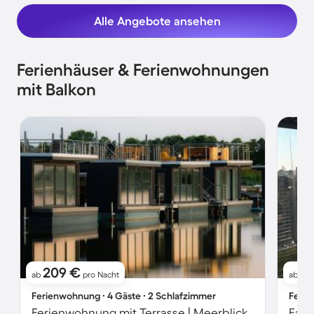
Alle Angebote ansehen
Ferienhäuser & Ferienwohnungen
mit Balkon
209 €
17
ab
pro Nacht
ab
Ferienwohnung ∙ 4 Gäste ∙ 2 Schlafzimmer
Ferie
Ferienwohnung mit Terrasse | Meerblick