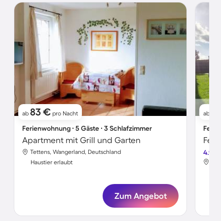
83 €
1
ab
pro Nacht
ab
Ferienwohnung ∙ 5 Gäste ∙ 3 Schlafzimmer
Ferie
Apartment mit Grill und Garten
Tettens, Wangerland, Deutschland
4.9
Tet
Haustier erlaubt
Hau
Zum Angebot