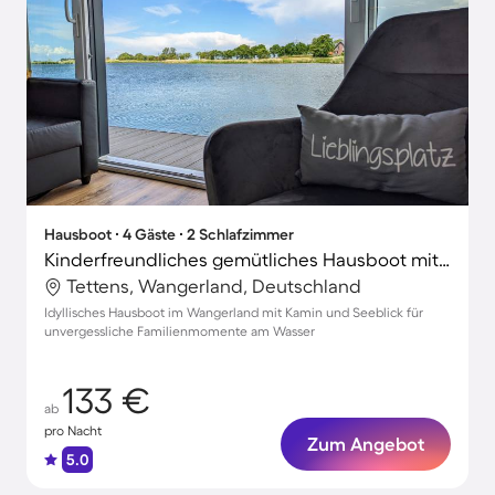
Hausboot ∙ 4 Gäste ∙ 2 Schlafzimmer
Kinderfreundliches gemütliches Hausboot mit Grill | Panoramablick | Strand in der Nähe
Tettens, Wangerland, Deutschland
Idyllisches Hausboot im Wangerland mit Kamin und Seeblick für
unvergessliche Familienmomente am Wasser
133 €
ab
pro Nacht
Zum Angebot
5.0