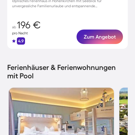
Idyllisches Ferienhaus in Hohenkirchen mit Seeblick für
unvergessliche Familienurlaube und entspannende
Wellnessmomente
196 €
ab
pro Nacht
Zum Angebot
4.9
Ferienhäuser & Ferienwohnungen
mit Pool