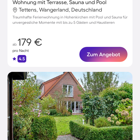
Wohnung mit Terrasse, Sauna und Pool
Tettens, Wangerland, Deutschland
Traumhafte Ferienwohnung in Hohenkirchen mit Pool und Sauna für
unvergessliche Momente mit bis zu 5 Gästen und Haustieren
179 €
ab
pro Nacht
Zum Angebot
4.5