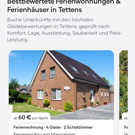
Bestbewertete Ferienwohnungen &
Ferienhäuser in Tettens
Buche Unterkünfte mit den höchsten
Gästebewertungen in Tettens, geprüft nach
Komfort, Lage, Ausstattung, Sauberkeit und Preis-
Leistung.
60 €
11
ab
pro Nacht
ab
Ferienwohnung ∙ 4 Gäste ∙ 2 Schlafzimmer
Ferie
Ferienwohnung Hannelore