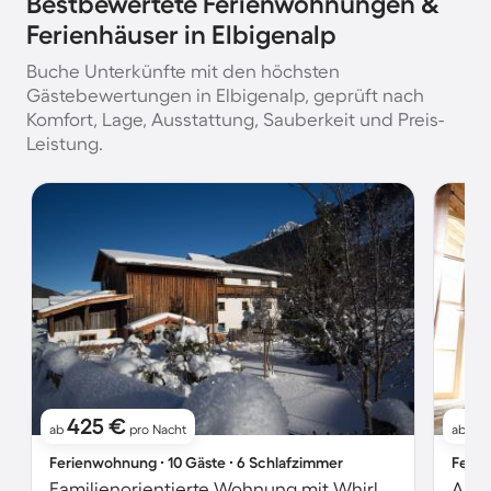
Bestbewertete Ferienwohnungen &
Ferienhäuser in Elbigenalp
Buche Unterkünfte mit den höchsten
Gästebewertungen in Elbigenalp, geprüft nach
Komfort, Lage, Ausstattung, Sauberkeit und Preis-
Leistung.
425 €
1
ab
pro Nacht
ab
Ferienwohnung ∙ 10 Gäste ∙ 6 Schlafzimmer
Ferie
Familienorientierte Wohnung mit Whirlpool, Terrasse und Grill | Bergblick | Haustiere sind willkommen