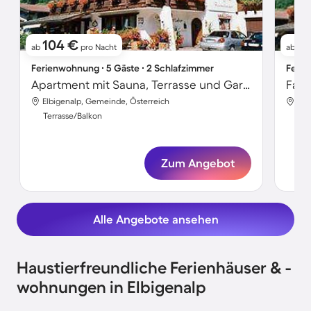
104 €
9
ab
pro Nacht
ab
Ferienwohnung ∙ 5 Gäste ∙ 2 Schlafzimmer
Ferie
Apartment mit Sauna, Terrasse und Garten
Elbigenalp, Gemeinde, Österreich
Elb
Terrasse/Balkon
Ter
Zum Angebot
Alle Angebote ansehen
Haustierfreundliche Ferienhäuser & -
wohnungen in Elbigenalp