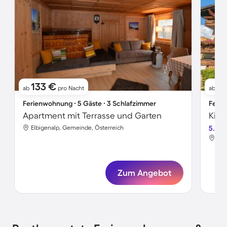
133 €
7
ab
pro Nacht
ab
Ferienwohnung ∙ 5 Gäste ∙ 3 Schlafzimmer
Ferie
Apartment mit Terrasse und Garten
Kind
Elbigenalp, Gemeinde, Österreich
5.0
Elb
Zum Angebot