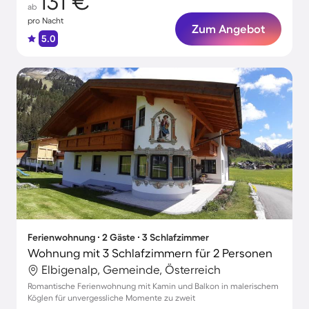
131 €
ab
pro Nacht
Zum Angebot
5.0
Ferienwohnung ∙ 2 Gäste ∙ 3 Schlafzimmer
Wohnung mit 3 Schlafzimmern für 2 Personen
Elbigenalp, Gemeinde, Österreich
Romantische Ferienwohnung mit Kamin und Balkon in malerischem
Köglen für unvergessliche Momente zu zweit