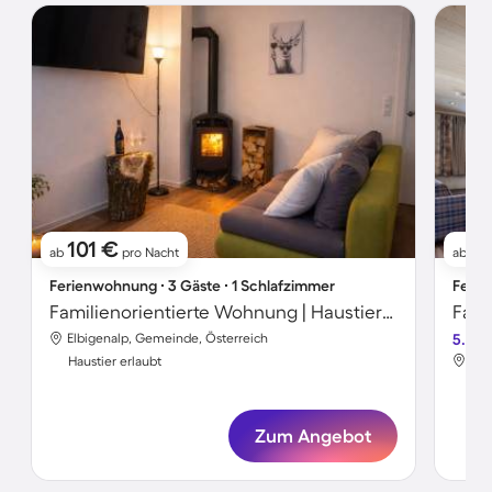
101 €
10
ab
pro Nacht
ab
Ferienwohnung ∙ 3 Gäste ∙ 1 Schlafzimmer
Ferie
Familienorientierte Wohnung | Haustierfreundlich
Elbigenalp, Gemeinde, Österreich
5.0
Elb
Haustier erlaubt
Hau
Zum Angebot