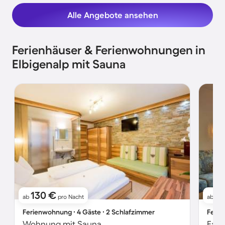
Alle Angebote ansehen
Ferienhäuser & Ferienwohnungen in
Elbigenalp mit Sauna
130 €
1
ab
pro Nacht
ab
Ferienwohnung ∙ 4 Gäste ∙ 2 Schlafzimmer
Ferie
Wohnung mit Sauna