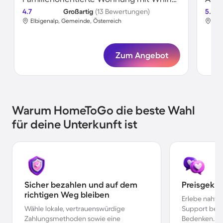
4.7
Großartig
(13 Bewertungen)
5.0
Elbigenalp, Gemeinde, Österreich
Elb
Zum Angebot
Warum HomeToGo die beste Wahl
für deine Unterkunft ist
Sicher bezahlen und auf dem
Preisgekr
richtigen Weg bleiben
Erlebe nahtl
Wähle lokale, vertrauenswürdige
Support bei 
Zahlungsmethoden sowie eine
Bedenken.