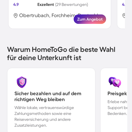
4.9
Exzellent
(29 Bewertungen)
4.9
Obertrubach, Forchheim, Deutschland
Zum Angebot
Warum HomeToGo die beste Wahl
für deine Unterkunft ist
Sicher bezahlen und auf dem
Preisgekr
richtigen Weg bleiben
Erlebe nahtl
Wähle lokale, vertrauenswürdige
Support bei 
Zahlungsmethoden sowie eine
Bedenken.
Reiseversicherung und andere
Zusatzleistungen.