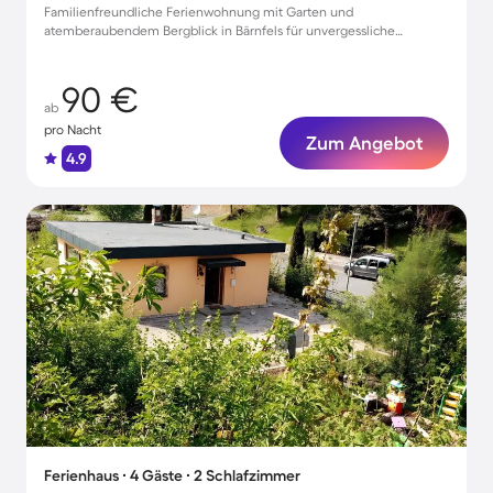
Familienfreundliche Ferienwohnung mit Garten und
atemberaubendem Bergblick in Bärnfels für unvergessliche
Auszeiten für bis zu 4 Gäste
90 €
ab
pro Nacht
Zum Angebot
4.9
Ferienhaus ∙ 4 Gäste ∙ 2 Schlafzimmer