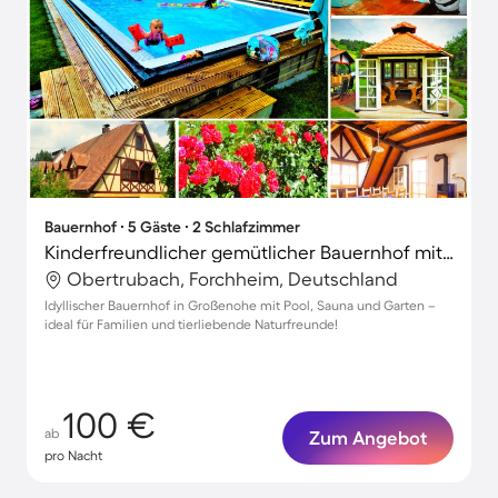
Bauernhof ∙ 5 Gäste ∙ 2 Schlafzimmer
Kinderfreundlicher gemütlicher Bauernhof mit Sauna, Grill und Garten | Naturblick | Hunde erlaubt
Obertrubach, Forchheim, Deutschland
Idyllischer Bauernhof in Großenohe mit Pool, Sauna und Garten –
ideal für Familien und tierliebende Naturfreunde!
100 €
ab
Zum Angebot
pro Nacht