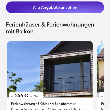
Alle Angebote ansehen
Ferienhäuser & Ferienwohnungen
mit Balkon
246 €
9
ab
pro Nacht
ab
Ferienwohnung ∙ 8 Gäste ∙ 4 Schlafzimmer
Ferie
Kinderfreundliche Wohnung mit Terrasse | Stadtblick