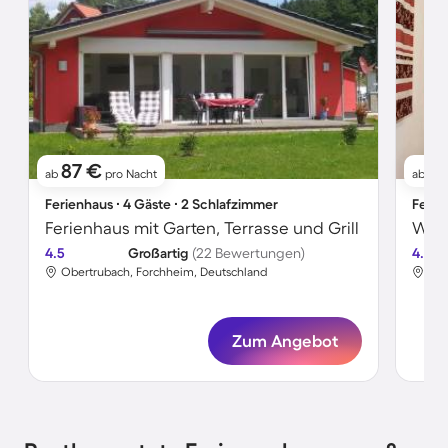
87 €
5
ab
pro Nacht
ab
Ferienhaus ∙ 4 Gäste ∙ 2 Schlafzimmer
Ferie
Ferienhaus mit Garten, Terrasse und Grill
Wohn
4.5
Großartig
(22 Bewertungen)
4.5
Obertrubach, Forchheim, Deutschland
Obe
Zum Angebot