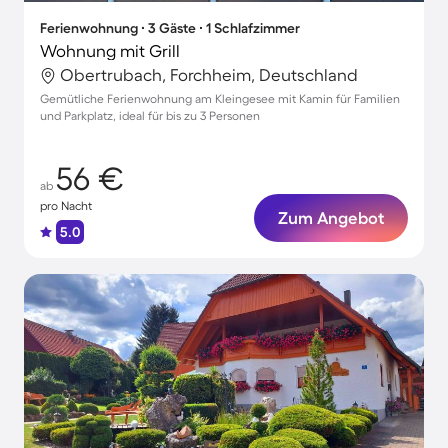
Ferienwohnung ∙ 3 Gäste ∙ 1 Schlafzimmer
Wohnung mit Grill
Obertrubach, Forchheim, Deutschland
Gemütliche Ferienwohnung am Kleingesee mit Kamin für Familien
und Parkplatz, ideal für bis zu 3 Personen
56 €
ab
pro Nacht
Zum Angebot
5.0