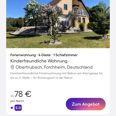
Ferienwohnung ∙ 4 Gäste ∙ 1 Schlafzimmer
Kinderfreundliche Wohnung
Obertrubach, Forchheim, Deutschland
Familienfreundliche Ferienwohnung mit Balkon am Kleingesee für
bis zu 4 Gäste – Ihr Rückzugsort in der Natur!
78 €
ab
pro Nacht
Zum Angebot
5.0