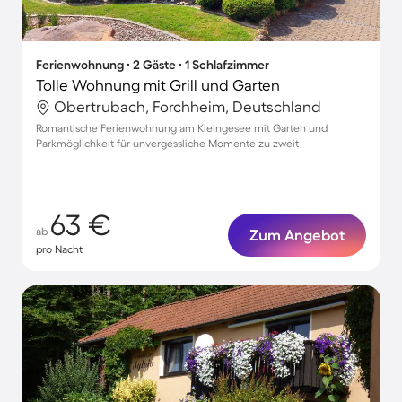
Ferienwohnung ∙ 2 Gäste ∙ 1 Schlafzimmer
Tolle Wohnung mit Grill und Garten
Obertrubach, Forchheim, Deutschland
Romantische Ferienwohnung am Kleingesee mit Garten und
Parkmöglichkeit für unvergessliche Momente zu zweit
63 €
ab
Zum Angebot
pro Nacht