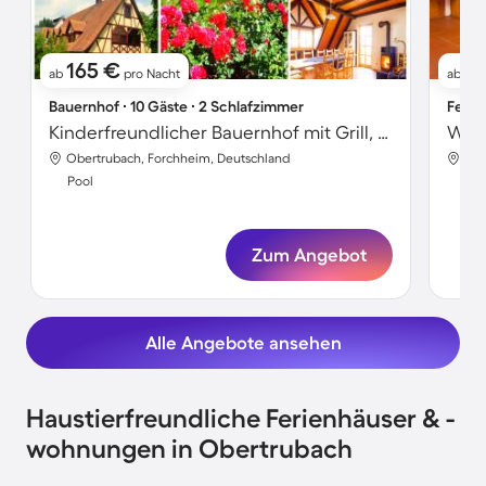
165 €
1
ab
pro Nacht
ab
Bauernhof ∙ 10 Gäste ∙ 2 Schlafzimmer
Ferie
Kinderfreundlicher Bauernhof mit Grill, Pool und Garten | Gartenblick | Hunde erlaubt
Obertrubach, Forchheim, Deutschland
Obe
Pool
Poo
Zum Angebot
Alle Angebote ansehen
Haustierfreundliche Ferienhäuser & -
wohnungen in Obertrubach