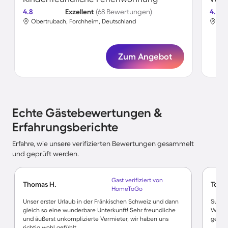
4.8
Exzellent
(68 Bewertungen)
4.5
Obertrubach, Forchheim, Deutschland
Obe
Zum Angebot
Echte Gästebewertungen &
Erfahrungsberichte
Erfahre, wie unsere verifizierten Bewertungen gesammelt
und geprüft werden.
Gast verifiziert von
Thomas H.
Tobia
HomeToGo
Unser erster Urlaub in der Fränkischen Schweiz und dann
Super
gleich so eine wunderbare Unterkunft! Sehr freundliche
Wande
und äußerst unkomplizierte Vermieter, wir haben uns
gerne.
richtig wohl gefühlt.