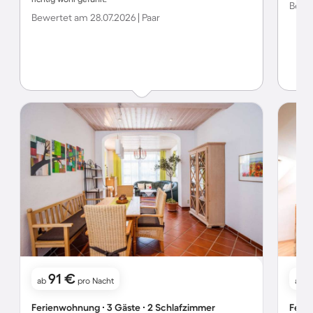
Bewer
Bewertet am 28.07.2026 | Paar
91 €
ab
pro Nacht
ab
Ferienwohnung ∙ 3 Gäste ∙ 2 Schlafzimmer
Ferie