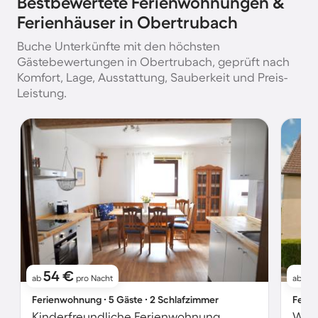
Bestbewertete Ferienwohnungen &
Ferienhäuser in Obertrubach
Buche Unterkünfte mit den höchsten
Gästebewertungen in Obertrubach, geprüft nach
Komfort, Lage, Ausstattung, Sauberkeit und Preis-
Leistung.
54 €
7
ab
pro Nacht
ab
Ferienwohnung ∙ 5 Gäste ∙ 2 Schlafzimmer
Ferie
Kinderfreundliche Ferienwohnung
Woh