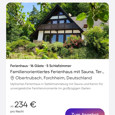
Ferienhaus ∙ 16 Gäste ∙ 5 Schlafzimmer
Familienorientiertes Ferienhaus mit Sauna, Terrasse und Grill | Panoramablick | Perfekt für die Arbeit von Zuhause
Obertrubach, Forchheim, Deutschland
Idyllisches Ferienhaus in Sattelmannsburg mit Sauna und Kamin für
unvergessliche Familienmomente im großzügigen Garten
234 €
ab
pro Nacht
Zum Angebot