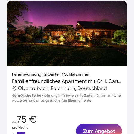
Ferienwohnung ∙ 2 Gäste ∙ 1 Schlafzimmer
Familienfreundliches Apartment mit Grill, Garten und Terrasse
Obertrubach, Forchheim, Deutschland
Gemütliche Ferienwohnung in Trägweis mit Garten für romantische
Auszeiten und unvergessliche Familienmomente
75 €
ab
pro Nacht
Zum Angebot