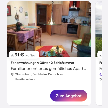
91 €
4
ab
pro Nacht
ab
Ferienwohnung ∙ 4 Gäste ∙ 2 Schlafzimmer
Ferie
Familienorientiertes gemütliches Apartment mit Grill und Garten | Haustiere sind willkommen
Obertrubach, Forchheim, Deutschland
4.1
Obe
Haustier erlaubt
Hau
Zum Angebot