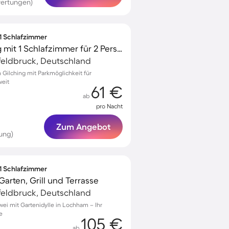
wertungen)
 1 Schlafzimmer
Gemütliche Wohnung mit 1 Schlafzimmer für 2 Personen
feldbruck, Deutschland
Gilching mit Parkmöglichkeit für
weit
61 €
ab
pro Nacht
Zum Angebot
ung)
 1 Schlafzimmer
Garten, Grill und Terrasse
feldbruck, Deutschland
wei mit Gartenidylle in Lochham – Ihr
e
105 €
ab