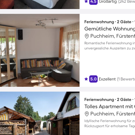
4.5
Großartig
(242 Be
Ferienwohnung ∙ 2 Gäste ∙
Puchheim, Fürsten
Romantische Ferienwohnung in 
unvergessliche Auszeiten zu z
5.0
Exzellent
(1 Bewert
Ferienwohnung ∙ 2 Gäste ∙
Tolles Apartment mit 
Puchheim, Fürsten
Idyllische Ferienwohnung für z
Rückzugsort für erholsame Tag