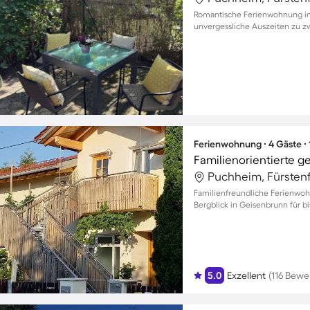
Romantische Ferienwohnung in 
unvergessliche Auszeiten zu z
Ferienwohnung ∙ 4 Gäste ∙
Puchheim, Fürsten
Familienfreundliche Ferienwo
Bergblick in Geisenbrunn für b
5.0
Exzellent
(116 Bew