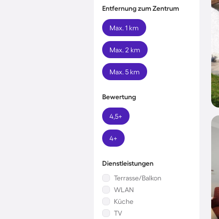
Entfernung zum Zentrum
Max. 1 km
Max. 2 km
Max. 5 km
Bewertung
4,5+
4+
Dienstleistungen
Terrasse/Balkon
WLAN
Küche
TV