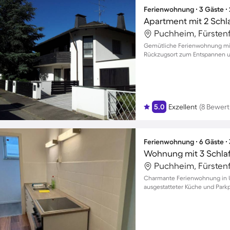
Ferienwohnung ∙ 3 Gäste ∙
Apartment mit 2 Schl
Puchheim, Fürsten
Gemütliche Ferienwohnung mit B
Rückzugsort zum Entspannen 
5.0
Exzellent
(8 Bewer
Ferienwohnung ∙ 6 Gäste ∙
Wohnung mit 3 Schla
Puchheim, Fürsten
Charmante Ferienwohnung in Un
ausgestatteter Küche und Parkpl