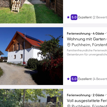
5.0
Exzellent
(2 Bewer
Ferienwohnung ∙ 4 Gäste ∙
Wohnung mit Garten un
Puchheim, Fürsten
Familienfreundliche Ferienwoh
Geisenbrunn für unvergessliche
5.0
Exzellent
(4 Bewer
Ferienwohnung ∙ 2 Gäste ∙
Voll ausgestattete F
Puchheim, Fürsten