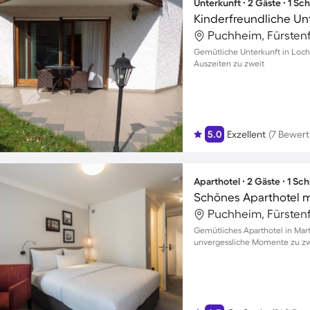
Unterkunft ∙ 2 Gäste ∙ 1 Sc
Puchheim, Fürsten
Gemütliche Unterkunft in Loc
Auszeiten zu zweit
5.0
Exzellent
(7 Bewer
Aparthotel ∙ 2 Gäste ∙ 1 Sc
Puchheim, Fürsten
Gemütliches Aparthotel in Mart
unvergessliche Momente zu zwe