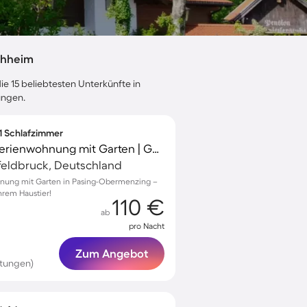
chheim
ie 15 beliebtesten Unterkünfte in
ungen.
 1 Schlafzimmer
Familienfreundliche Ferienwohnung mit Garten | Gartenblick | Haustierfreundlich
feldbruck, Deutschland
hnung mit Garten in Pasing-Obermenzing –
hrem Haustier!
110 €
ab
pro Nacht
Zum Angebot
tungen)