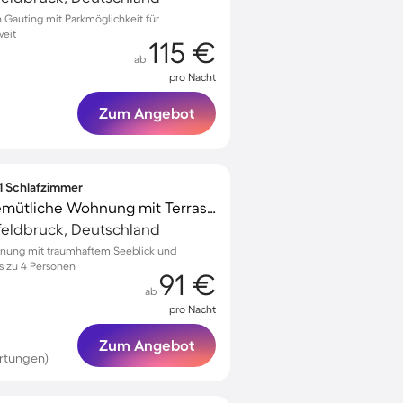
Gauting mit Parkmöglichkeit für
weit
115 €
ab
pro Nacht
Zum Angebot
 1 Schlafzimmer
Familienorientierte gemütliche Wohnung mit Terrasse | Bergblick
feldbruck, Deutschland
hnung mit traumhaftem Seeblick und
is zu 4 Personen
91 €
ab
pro Nacht
Zum Angebot
ertungen)