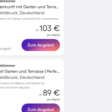
hlafzimmer
Kinderfreundliche Unterkunft mit Garten und Terrasse
feldbruck, Deutschland
hham mit Garten und Küche für romantische
103 €
ab
pro Nacht
Zum Angebot
tungen)
hlafzimmer
Schönes Aparthotel mit Garten und Terrasse | Perfekt für die Arbeit von Zuhause | Hunde erlaubt
feldbruck, Deutschland
insried mit Balkon und Garten für
it mit Ihrem Haustier
89 €
ab
pro Nacht
Zum Angebot