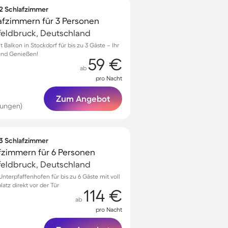
 2 Schlafzimmer
afzimmern für 3 Personen
feldbruck, Deutschland
alkon in Stockdorf für bis zu 3 Gäste – Ihr
und Genießen!
59 €
ab
pro Nacht
Zum Angebot
tungen)
 3 Schlafzimmer
fzimmern für 6 Personen
feldbruck, Deutschland
terpfaffenhofen für bis zu 6 Gäste mit voll
atz direkt vor der Tür
114 €
ab
pro Nacht