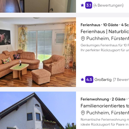
3.1
(4 Bewertungen)
Ferienhaus ∙ 10 Gäste ∙ 4 
Ferienhaus | Naturbli
Puchheim, Fürsten
Geräumiges Ferienhaus für 10 P
Ihr perfekter Rückzugsort für u
4.5
Großartig
(7 Bewer
Ferienwohnung ∙ 2 Gäste ∙
Familienorientiertes 
Puchheim, Fürsten
Romantische Ferienwohnung mi
ideale Rückzugsort für Paare in