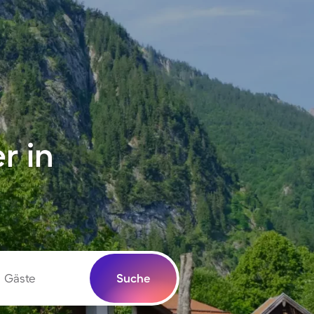
r in
Gäste
Suche