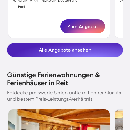
Reit im Winkl, Traunstein, Deutschland
Rei
Pool
Poo
Zum Angebot
Alle Angebote ansehen
Günstige Ferienwohnungen &
Ferienhäuser in Reit
Entdecke preiswerte Unterkünfte mit hoher Qualität
und bestem Preis-Leistungs-Verhältnis.