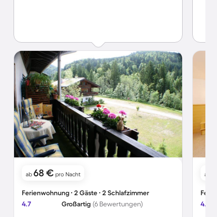
68 €
8
ab
pro Nacht
ab
Ferienwohnung ∙ 2 Gäste ∙ 2 Schlafzimmer
Ferie
4.7
Großartig
(6 Bewertungen)
4.8