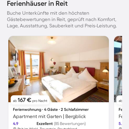
Ferienhäuser in Reit
Buche Unterkünfte mit den höchsten
Gästebewertungen in Reit, geprüft nach Komfort,
Lage, Ausstattung, Sauberkeit und Preis-Leistung.
167 €
8
ab
pro Nacht
ab
Ferienwohnung ∙ 4 Gäste ∙ 2 Schlafzimmer
Ferie
Apartment mit Garten | Bergblick
4.9
Exzellent
(85 Bewertungen)
5.0
Reit im Winkl, Traunstein, Deutschland
Rei