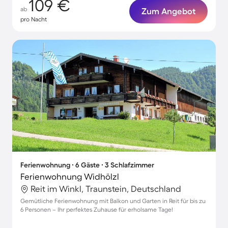
109 €
ab
Zum Angebot
pro Nacht
Ferienwohnung ∙ 6 Gäste ∙ 3 Schlafzimmer
Ferienwohnung Widhölzl
Reit im Winkl, Traunstein, Deutschland
Gemütliche Ferienwohnung mit Balkon und Garten in Reit für bis zu
6 Personen – Ihr perfektes Zuhause für erholsame Tage!