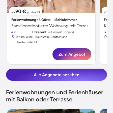
90 €
7
ab
pro Nacht
ab
Ferienwohnung ∙ 4 Gäste ∙ 1 Schlafzimmer
Ferie
Familienorientierte Wohnung mit Terrasse, Garten und Grill | Bergblick | Haustierfreundlich
4.8
Exzellent
(4 Bewertungen)
3.5
Reit im Winkl, Traunstein, Deutschland
Rei
Haustier erlaubt
Hau
Zum Angebot
Alle Angebote ansehen
Ferienwohnungen und Ferienhäuser
mit Balkon oder Terrasse