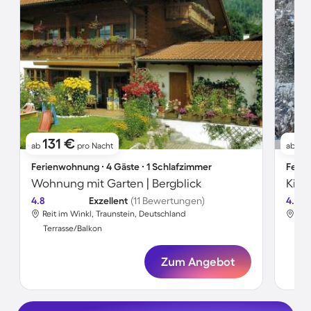
131 €
7
ab
pro Nacht
ab
Ferienwohnung ∙ 4 Gäste ∙ 1 Schlafzimmer
Ferie
Wohnung mit Garten | Bergblick
4.8
Exzellent
(11 Bewertungen)
4.8
Reit im Winkl, Traunstein, Deutschland
Rei
Terrasse/Balkon
Ter
Zum Angebot