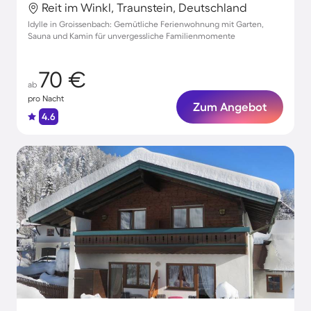
Reit im Winkl, Traunstein, Deutschland
Idylle in Groissenbach: Gemütliche Ferienwohnung mit Garten,
Sauna und Kamin für unvergessliche Familienmomente
70 €
ab
pro Nacht
Zum Angebot
4.6