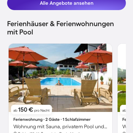
Alle Angebote ansehen
Ferienhäuser & Ferienwohnungen
mit Pool
150 €
1
ab
pro Nacht
ab
Ferienwohnung ∙ 2 Gäste ∙ 1 Schlafzimmer
Ferie
Wohnung mit Sauna, privatem Pool und Terrasse | Ideal für Homeoffice