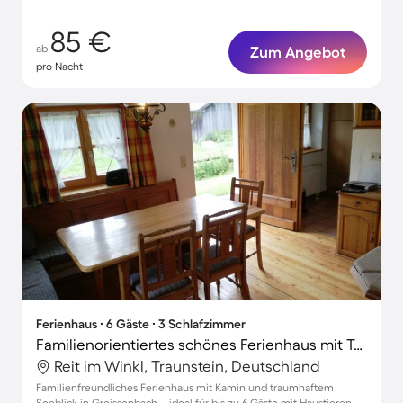
85 €
ab
Zum Angebot
pro Nacht
Ferienhaus ∙ 6 Gäste ∙ 3 Schlafzimmer
Familienorientiertes schönes Ferienhaus mit Terrasse, Grill und Garten | Bergblick | Haustierfreundlich
Reit im Winkl, Traunstein, Deutschland
Familienfreundliches Ferienhaus mit Kamin und traumhaftem
Seeblick in Groissenbach – ideal für bis zu 6 Gäste mit Haustieren