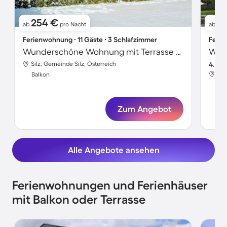
254 €
1
ab
pro Nacht
ab
Ferienwohnung ∙ 11 Gäste ∙ 3 Schlafzimmer
Ferie
Wunderschöne Wohnung mit Terrasse und Sauna | Skifahren in der Nähe
Silz, Gemeinde Silz, Österreich
4.7
Sil
Balkon
Bal
Zum Angebot
Alle Angebote ansehen
Ferienwohnungen und Ferienhäuser
mit Balkon oder Terrasse