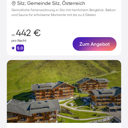
Silz, Gemeinde Silz, Österreich
Gemütliche Ferienwohnung in Silz mit herrlichem Bergblick, Balkon
und Sauna für erholsame Momente mit bis zu 6 Gästen
442 €
ab
pro Nacht
Zum Angebot
5.0