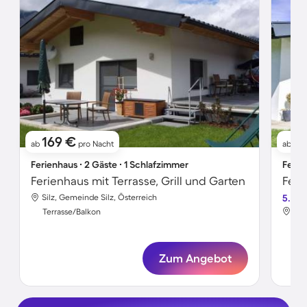
169 €
1
ab
pro Nacht
ab
Ferienhaus ∙ 2 Gäste ∙ 1 Schlafzimmer
Ferie
Ferienhaus mit Terrasse, Grill und Garten
Feri
Silz, Gemeinde Silz, Österreich
5.0
Sil
Terrasse/Balkon
Ter
Zum Angebot