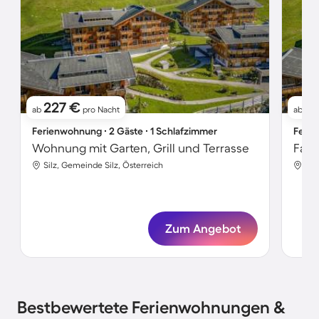
227 €
67
ab
pro Nacht
ab
Ferienwohnung ∙ 2 Gäste ∙ 1 Schlafzimmer
Ferie
Wohnung mit Garten, Grill und Terrasse
Silz, Gemeinde Silz, Österreich
Sil
Zum Angebot
Bestbewertete Ferienwohnungen &