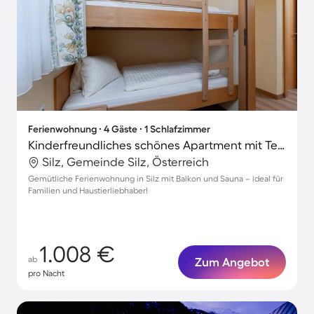
Ferienwohnung ∙ 4 Gäste ∙ 1 Schlafzimmer
Kinderfreundliches schönes Apartment mit Terrasse und Sauna | Skifahren in der Nähe | Hunde erlaubt
Silz, Gemeinde Silz, Österreich
Gemütliche Ferienwohnung in Silz mit Balkon und Sauna – ideal für
Familien und Haustierliebhaber!
1.008 €
ab
Zum Angebot
pro Nacht