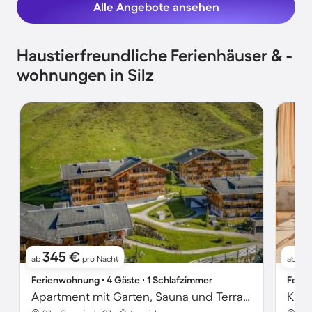
Alle Angebote ansehen
Haustierfreundliche Ferienhäuser & -
wohnungen in Silz
345 €
1.
ab
pro Nacht
ab
Ferienwohnung ∙ 4 Gäste ∙ 1 Schlafzimmer
Ferie
Apartment mit Garten, Sauna und Terrasse