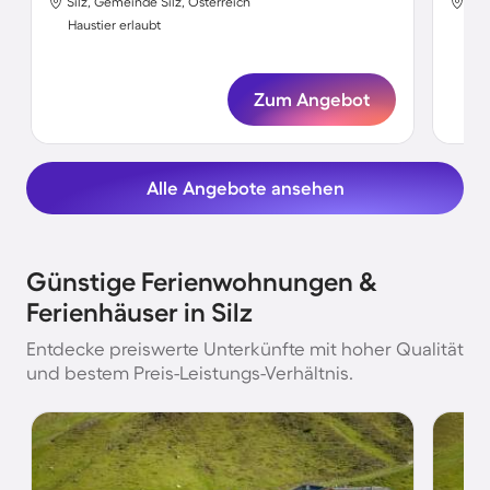
Silz, Gemeinde Silz, Österreich
Sil
Haustier erlaubt
Hau
Zum Angebot
Alle Angebote ansehen
Günstige Ferienwohnungen &
Ferienhäuser in Silz
Entdecke preiswerte Unterkünfte mit hoher Qualität
und bestem Preis-Leistungs-Verhältnis.