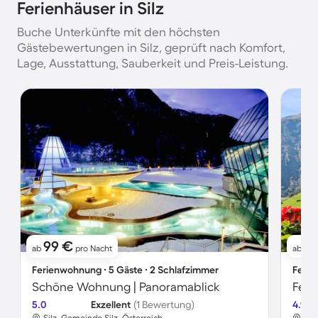
Ferienhäuser in Silz
Buche Unterkünfte mit den höchsten
Gästebewertungen in Silz, geprüft nach Komfort,
Lage, Ausstattung, Sauberkeit und Preis-Leistung.
99 €
2
ab
pro Nacht
ab
Ferienwohnung ∙ 5 Gäste ∙ 2 Schlafzimmer
Ferie
Schöne Wohnung | Panoramablick
Feri
5.0
Exzellent
(1 Bewertung)
4.9
Silz, Gemeinde Silz, Österreich
Sil