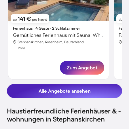
141 €
4
ab
pro Nacht
ab
Ferienhaus ∙ 4 Gäste ∙ 2 Schlafzimmer
Ferie
Gemütliches Ferienhaus mit Sauna, Whirlpool und Pool | Bergblick
Stephanskirchen, Rosenheim, Deutschland
Ste
Pool
Poo
Zum Angebot
Alle Angebote ansehen
Haustierfreundliche Ferienhäuser & -
wohnungen in Stephanskirchen