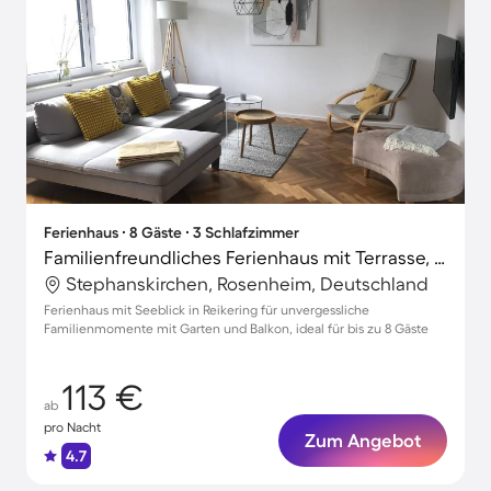
Ferienhaus ∙ 8 Gäste ∙ 3 Schlafzimmer
Familienfreundliches Ferienhaus mit Terrasse, Garten und Grill | Seeblick | Perfekt für die Arbeit von Zuhause
Stephanskirchen, Rosenheim, Deutschland
Ferienhaus mit Seeblick in Reikering für unvergessliche
Familienmomente mit Garten und Balkon, ideal für bis zu 8 Gäste
113 €
ab
pro Nacht
Zum Angebot
4.7