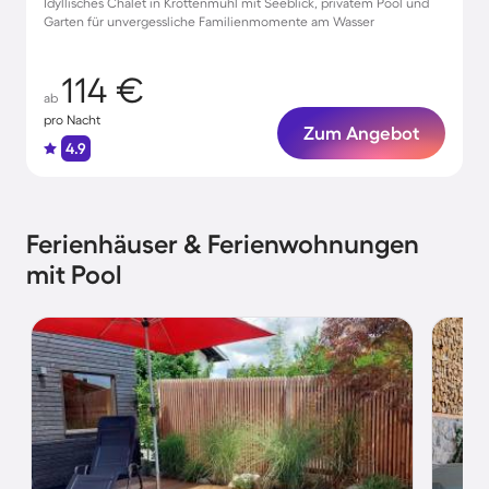
Idyllisches Chalet in Krottenmühl mit Seeblick, privatem Pool und
Garten für unvergessliche Familienmomente am Wasser
114 €
ab
pro Nacht
Zum Angebot
4.9
Ferienhäuser & Ferienwohnungen
mit Pool