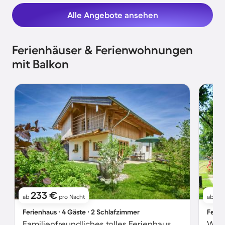
Alle Angebote ansehen
Ferienhäuser & Ferienwohnungen
mit Balkon
233 €
7
ab
pro Nacht
ab
Ferienhaus ∙ 4 Gäste ∙ 2 Schlafzimmer
Ferie
Familienfreundliches tolles Ferienhaus mit Garten und Terrasse | Haustiere sind willkommen