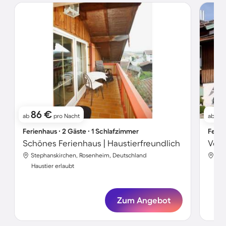
86 €
9
ab
pro Nacht
ab
Ferienhaus ∙ 2 Gäste ∙ 1 Schlafzimmer
Ferie
Schönes Ferienhaus | Haustierfreundlich
Stephanskirchen, Rosenheim, Deutschland
Ste
Haustier erlaubt
Hau
Zum Angebot