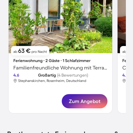
63 €
8
ab
pro Nacht
ab
Ferienwohnung ∙ 2 Gäste ∙ 1 Schlafzimmer
Ferie
Familienfreundliche Wohnung mit Terrasse, Grill und Garten | Gartenblick
Char
4.6
Großartig
(4 Bewertungen)
4.5
Stephanskirchen, Rosenheim, Deutschland
Ste
Zum Angebot