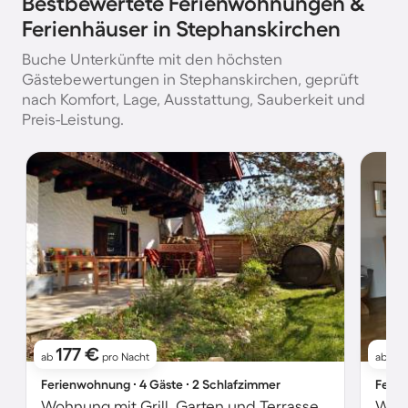
Bestbewertete Ferienwohnungen &
Ferienhäuser in Stephanskirchen
Buche Unterkünfte mit den höchsten
Gästebewertungen in Stephanskirchen, geprüft
nach Komfort, Lage, Ausstattung, Sauberkeit und
Preis-Leistung.
177 €
9
ab
pro Nacht
ab
Ferienwohnung ∙ 4 Gäste ∙ 2 Schlafzimmer
Ferie
Wohnung mit Grill, Garten und Terrasse | Stadtblick
Wohn