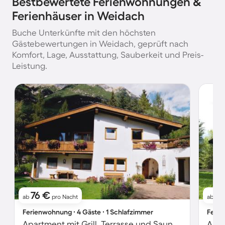
Bestbewertete Ferienwohnungen &
Ferienhäuser in Weidach
Buche Unterkünfte mit den höchsten
Gästebewertungen in Weidach, geprüft nach
Komfort, Lage, Ausstattung, Sauberkeit und Preis-
Leistung.
76 €
10
ab
pro Nacht
ab
Ferienwohnung ∙ 4 Gäste ∙ 1 Schlafzimmer
Ferie
Apartment mit Grill, Terrasse und Sauna | Naturblick