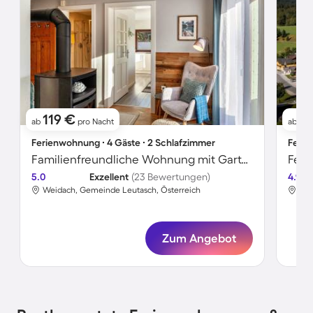
119 €
1
ab
pro Nacht
ab
Ferienwohnung ∙ 4 Gäste ∙ 2 Schlafzimmer
Ferie
Familienfreundliche Wohnung mit Garten | Gartenblick
Fer
5.0
Exzellent
(23 Bewertungen)
4.9
Weidach, Gemeinde Leutasch, Österreich
Wei
Zum Angebot