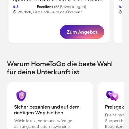
4.8
Exzellent
(55 Bewertungen)
4.6
Weidach, Gemeinde Leutasch, Österreich
Wei
Zum Angebot
Warum HomeToGo die beste Wahl
für deine Unterkunft ist
Sicher bezahlen und auf dem
Preisgekr
richtigen Weg bleiben
Erlebe nahtl
Wähle lokale, vertrauenswürdige
Support bei 
Zahlungsmethoden sowie eine
Bedenken.