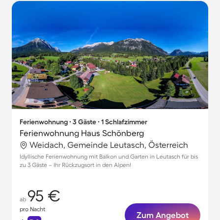
Ferienwohnung ∙ 3 Gäste ∙ 1 Schlafzimmer
Ferienwohnung Haus Schönberg
Weidach, Gemeinde Leutasch, Österreich
Idyllische Ferienwohnung mit Balkon und Garten in Leutasch für bis
zu 3 Gäste – Ihr Rückzugsort in den Alpen!
95 €
ab
pro Nacht
Zum Angebot