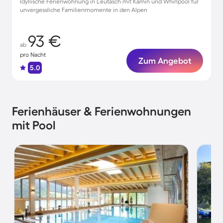
Idyllische Ferienwohnung in Leutasch mit Kamin und Whirlpool für
unvergessliche Familienmomente in den Alpen
93 €
ab
pro Nacht
Zum Angebot
5.0
Ferienhäuser & Ferienwohnungen
mit Pool