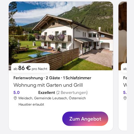
86 €
1
ab
pro Nacht
ab
Ferienwohnung ∙ 2 Gäste ∙ 1 Schlafzimmer
Ferie
Wohnung mit Garten und Grill
5.0
Exzellent
(2 Bewertungen)
5.0
Weidach, Gemeinde Leutasch, Österreich
Wei
Haustier erlaubt
Hau
Zum Angebot