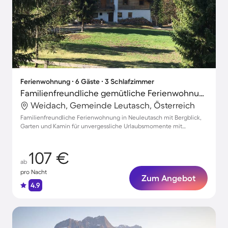
Ferienwohnung ∙ 6 Gäste ∙ 3 Schlafzimmer
Familienfreundliche gemütliche Ferienwohnung mit Garten | Bergblick | Hunde erlaubt
Weidach, Gemeinde Leutasch, Österreich
Familienfreundliche Ferienwohnung in Neuleutasch mit Bergblick,
Garten und Kamin für unvergessliche Urlaubsmomente mit
Haustieren.
107 €
ab
pro Nacht
Zum Angebot
4.9