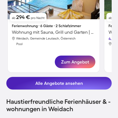
294 €
11
ab
pro Nacht
ab
Ferienwohnung ∙ 6 Gäste ∙ 2 Schlafzimmer
Ferie
Wohnung mit Sauna, Grill und Garten | Bergblick
Wohn
Weidach, Gemeinde Leutasch, Österreich
4.5
Wei
Pool
Poo
Zum Angebot
Alle Angebote ansehen
Haustierfreundliche Ferienhäuser & -
wohnungen in Weidach