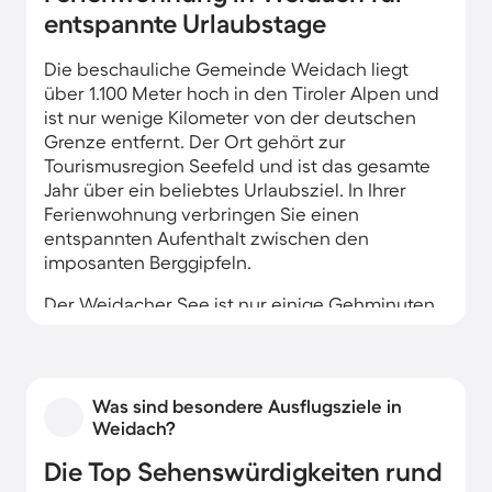
entspannte Urlaubstage
Die beschauliche Gemeinde Weidach liegt
über 1.100 Meter hoch in den Tiroler Alpen und
ist nur wenige Kilometer von der deutschen
Grenze entfernt. Der Ort gehört zur
Tourismusregion Seefeld und ist das gesamte
Jahr über ein beliebtes Urlaubsziel. In Ihrer
Ferienwohnung verbringen Sie einen
entspannten Aufenthalt zwischen den
imposanten Berggipfeln.
Der Weidacher See ist nur einige Gehminuten
von Ihrer Unterkunft entfernt. Im Sommer
können Sie hier baden, und im Winter
verwandelt sich die Eisoberfläche zum
Paradies für Schlittschuhläufer. Die
Was sind besondere Ausflugsziele in
umliegenden Berge laden in der warmen
Weidach?
Jahreszeit zu Wanderungen ein, und die
Die Top Sehenswürdigkeiten rund
Skigebiete bei Seefeld in Tirol nehmen zum