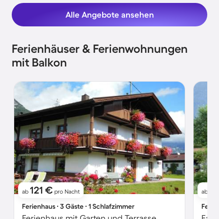
Alle Angebote ansehen
Ferienhäuser & Ferienwohnungen
mit Balkon
121 €
1
ab
pro Nacht
ab
Ferienhaus ∙ 3 Gäste ∙ 1 Schlafzimmer
Ferie
Ferienhaus mit Garten und Terrasse