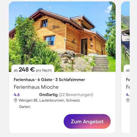
248 €
6
ab
pro Nacht
ab
Ferienhaus ∙ 6 Gäste ∙ 3 Schlafzimmer
Ferie
Ferienhaus Mioche
Feri
4.6
Großartig
(22 Bewertungen)
4.5
Wengen BE, Lauterbrunnen, Schweiz
Wen
Garten
Gar
Zum Angebot