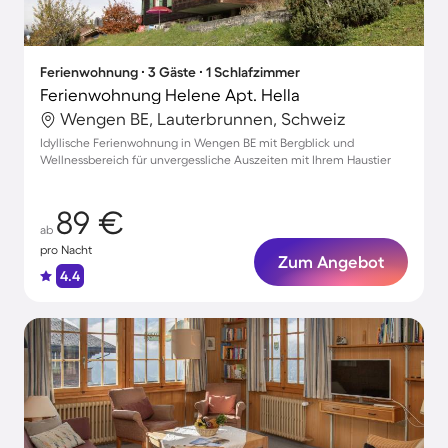
Ferienwohnung ∙ 3 Gäste ∙ 1 Schlafzimmer
Ferienwohnung Helene Apt. Hella
Wengen BE, Lauterbrunnen, Schweiz
Idyllische Ferienwohnung in Wengen BE mit Bergblick und
Wellnessbereich für unvergessliche Auszeiten mit Ihrem Haustier
89 €
ab
pro Nacht
Zum Angebot
4.4