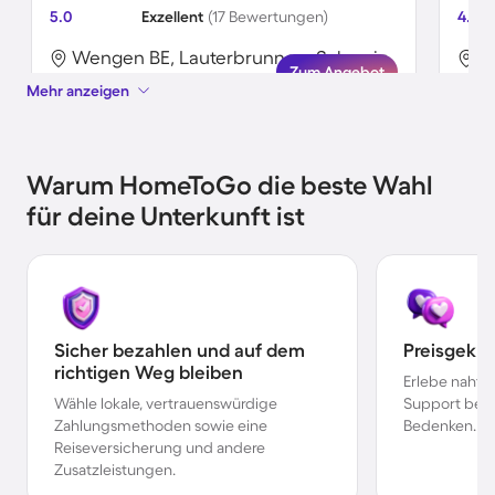
5.0
Exzellent
(17 Bewertungen)
4.9
Wengen BE, Lauterbrunnen, Schweiz
W
Zum Angebot
Mehr anzeigen
Warum HomeToGo die beste Wahl
für deine Unterkunft ist
Sicher bezahlen und auf dem
Preisgekr
richtigen Weg bleiben
Erlebe nahtl
Wähle lokale, vertrauenswürdige
Support bei 
Zahlungsmethoden sowie eine
Bedenken.
Reiseversicherung und andere
Zusatzleistungen.