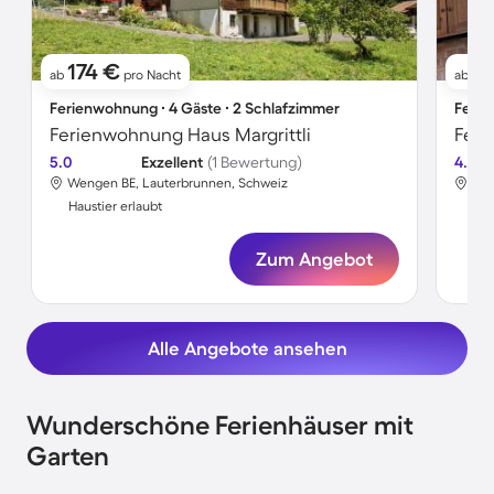
174 €
1
ab
pro Nacht
ab
Ferienwohnung ∙ 4 Gäste ∙ 2 Schlafzimmer
Ferie
Ferienwohnung Haus Margrittli
Feri
5.0
Exzellent
(1 Bewertung)
4.7
Wengen BE, Lauterbrunnen, Schweiz
Wen
Haustier erlaubt
Hau
Zum Angebot
Alle Angebote ansehen
Wunderschöne Ferienhäuser mit
Garten