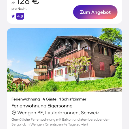
128 €
ab
pro Nacht
Zum Angebot
4.8
Ferienwohnung ∙ 4 Gäste ∙ 1 Schlafzimmer
Ferienwohnung Eigersonne
Wengen BE, Lauterbrunnen, Schweiz
Gemütliche Ferienwohnung mit Balkon und atemberaubendem
Bergblick in Wengen für entspannte Tage zu viert