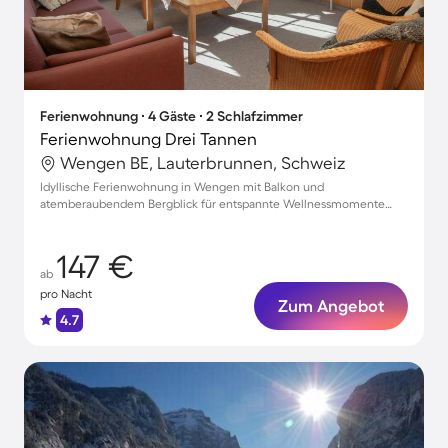
Ferienwohnung ∙ 4 Gäste ∙ 2 Schlafzimmer
Ferienwohnung Drei Tannen
Wengen BE, Lauterbrunnen, Schweiz
Idyllische Ferienwohnung in Wengen mit Balkon und
atemberaubendem Bergblick für entspannte Wellnessmomente
und bis zu 4 Gäste
147 €
ab
pro Nacht
Zum Angebot
4.7