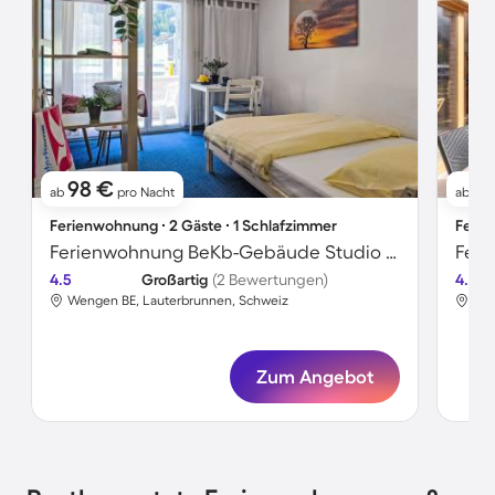
98 €
1
ab
pro Nacht
ab
Ferienwohnung ∙ 2 Gäste ∙ 1 Schlafzimmer
Ferie
Ferienwohnung BeKb-Gebäude Studio No02
Feri
4.5
Großartig
(2 Bewertungen)
4.7
Wengen BE, Lauterbrunnen, Schweiz
Wen
Zum Angebot