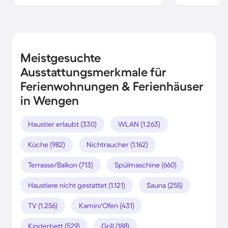
Meistgesuchte
Ausstattungsmerkmale für
Ferienwohnungen & Ferienhäuser
in Wengen
Haustier erlaubt (330)
WLAN (1.263)
Küche (982)
Nichtraucher (1.162)
Terrasse/Balkon (713)
Spülmaschine (660)
Haustiere nicht gestattet (1.121)
Sauna (255)
TV (1.256)
Kamin/Ofen (431)
Kinderbett (529)
Grill (188)