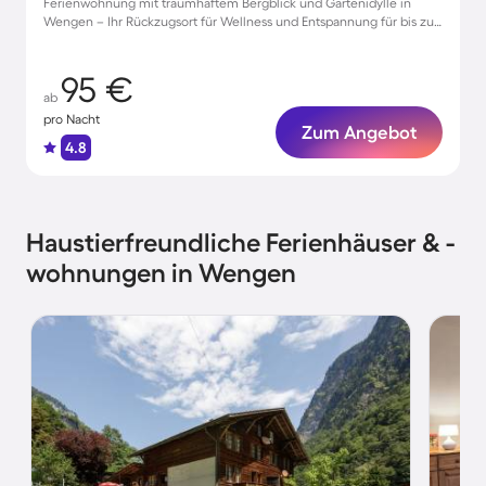
Ferienwohnung mit traumhaftem Bergblick und Gartenidylle in
Wengen – Ihr Rückzugsort für Wellness und Entspannung für bis zu
4 Gäste
95 €
ab
pro Nacht
Zum Angebot
4.8
Haustierfreundliche Ferienhäuser & -
wohnungen in Wengen