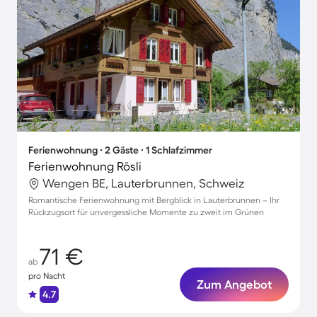
Ferienwohnung ∙ 2 Gäste ∙ 1 Schlafzimmer
Ferienwohnung Rösli
Wengen BE, Lauterbrunnen, Schweiz
Romantische Ferienwohnung mit Bergblick in Lauterbrunnen – Ihr
Rückzugsort für unvergessliche Momente zu zweit im Grünen
71 €
ab
pro Nacht
Zum Angebot
4.7