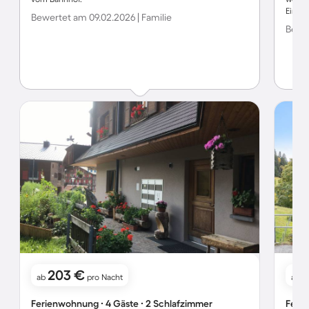
Einka
Bewertet am 09.02.2026 | Familie
Bewer
203 €
ab
pro Nacht
ab
Ferienwohnung ∙ 4 Gäste ∙ 2 Schlafzimmer
Ferie