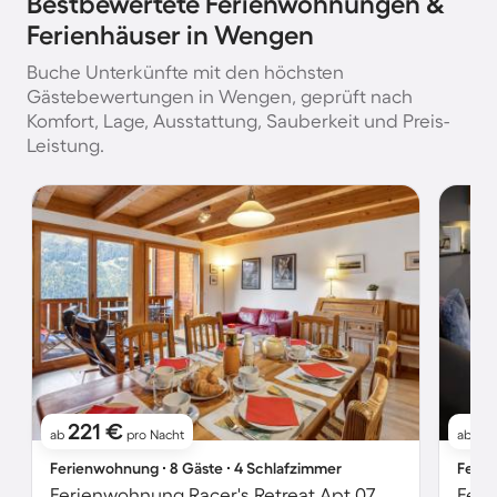
Bestbewertete Ferienwohnungen &
Ferienhäuser in Wengen
Buche Unterkünfte mit den höchsten
Gästebewertungen in Wengen, geprüft nach
Komfort, Lage, Ausstattung, Sauberkeit und Preis-
Leistung.
221 €
1
ab
pro Nacht
ab
Ferienwohnung ∙ 8 Gäste ∙ 4 Schlafzimmer
Ferie
Ferienwohnung Racer's Retreat Apt.07