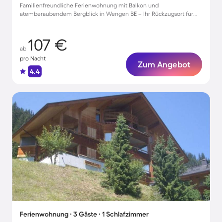
Familienfreundliche Ferienwohnung mit Balkon und
atemberaubendem Bergblick in Wengen BE – Ihr Rückzugsort für
entspannte Tage
107 €
ab
pro Nacht
Zum Angebot
4.4
Ferienwohnung ∙ 3 Gäste ∙ 1 Schlafzimmer