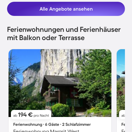
Alle Angebote ansehen
Ferienwohnungen und Ferienhäuser
mit Balkon oder Terrasse
194 €
2
ab
pro Nacht
ab
Ferienwohnung ∙ 6 Gäste ∙ 2 Schlafzimmer
Ferie
Ferienwohnung Margrit West
Feri