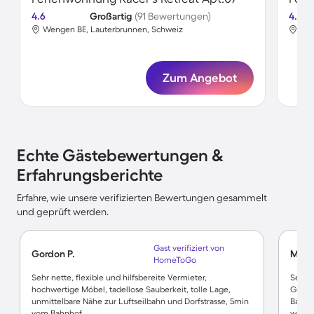
4.6
Großartig
(91 Bewertungen)
4.7
Wengen BE, Lauterbrunnen, Schweiz
Wen
Zum Angebot
Echte Gästebewertungen &
Erfahrungsberichte
Erfahre, wie unsere verifizierten Bewertungen gesammelt
und geprüft werden.
Gast verifiziert von
Gordon P.
Marc
HomeToGo
Sehr nette, flexible und hilfsbereite Vermieter,
Sehr 
hochwertige Möbel, tadellose Sauberkeit, tolle Lage,
Gruppe
unmittelbare Nähe zur Luftseilbahn und Dorfstrasse, 5min
Badez
vom Bahnhof.
wenig