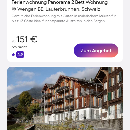
Ferienwohnung Panorama 2 Bett Wohnung
Wengen BE, Lauterbrunnen, Schweiz
Gemütliche Ferienwohnung mit Garten in malerischem Mürren für
bis zu 3 Gäste ideal für entspannte Auszeiten in den Bergen
151 €
ab
pro Nacht
Zum Angebot
4.9