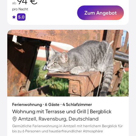
94 €
ab
pro Nacht
Zum Angebot
5.0
Ferienwohnung ∙ 6 Gäste ∙ 4 Schlafzimmer
Wohnung mit Terrasse und Grill | Bergblick
Amtzell, Ravensburg, Deutschland
Gemütliche Ferienwohnung in Amtzell mit herrlichem Bergblick für
bis zu 6 Personen und haustierfreundlicher Atmosphäre