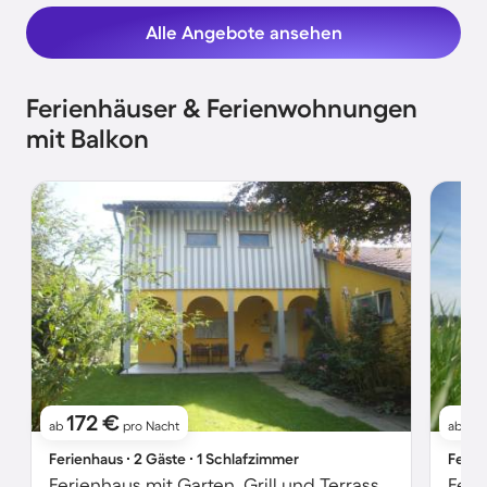
Alle Angebote ansehen
Ferienhäuser & Ferienwohnungen
mit Balkon
172 €
1
ab
pro Nacht
ab
Ferienhaus ∙ 2 Gäste ∙ 1 Schlafzimmer
Ferie
Ferienhaus mit Garten, Grill und Terrasse | Haustierfreundlich
Feri