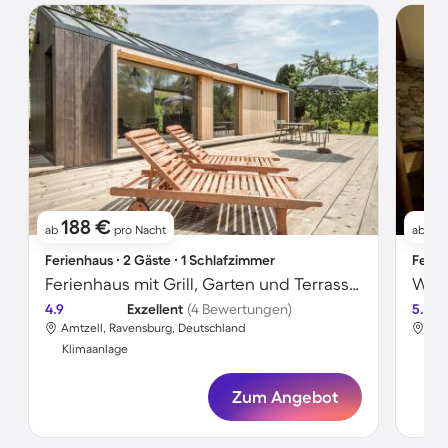
188 €
11
ab
pro Nacht
ab
Ferienhaus ∙ 2 Gäste ∙ 1 Schlafzimmer
Ferie
Ferienhaus mit Grill, Garten und Terrasse | Gartenblick | Perfekt für die Arbeit von Zuhause
4.9
Exzellent
(4 Bewertungen)
5.0
Amtzell, Ravensburg, Deutschland
Amt
Klimaanlage
Kli
Zum Angebot