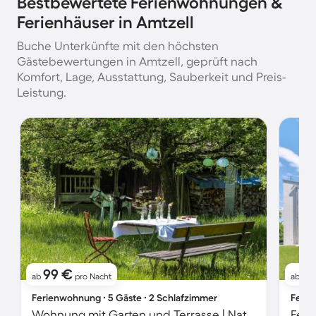
Bestbewertete Ferienwohnungen &
Ferienhäuser in Amtzell
Buche Unterkünfte mit den höchsten
Gästebewertungen in Amtzell, geprüft nach
Komfort, Lage, Ausstattung, Sauberkeit und Preis-
Leistung.
99 €
10
ab
pro Nacht
ab
Ferienwohnung ∙ 5 Gäste ∙ 2 Schlafzimmer
Ferie
Wohnung mit Garten und Terrasse | Naturblick