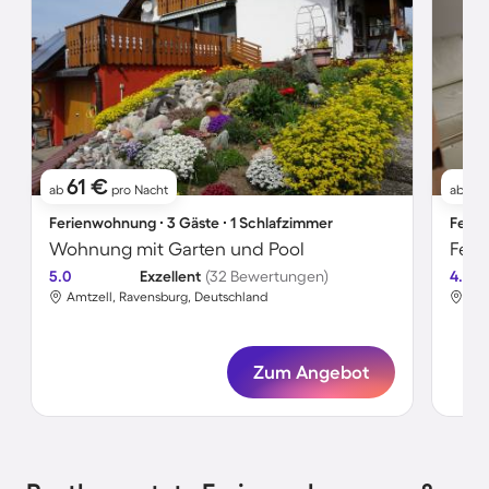
61 €
8
ab
pro Nacht
ab
Ferienwohnung ∙ 3 Gäste ∙ 1 Schlafzimmer
Ferie
Wohnung mit Garten und Pool
Feri
5.0
Exzellent
(32 Bewertungen)
4.7
Amtzell, Ravensburg, Deutschland
Amt
Zum Angebot