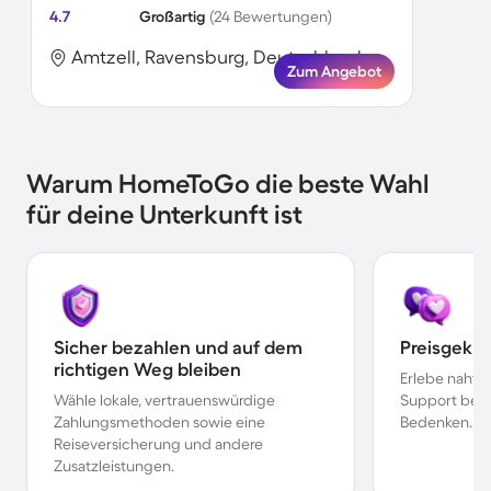
4.7
Großartig
(24 Bewertungen)
Amtzell, Ravensburg, Deutschland
Zum Angebot
Warum HomeToGo die beste Wahl
für deine Unterkunft ist
Sicher bezahlen und auf dem
Preisgekr
richtigen Weg bleiben
Erlebe nahtl
Wähle lokale, vertrauenswürdige
Support bei 
Zahlungsmethoden sowie eine
Bedenken.
Reiseversicherung und andere
Zusatzleistungen.