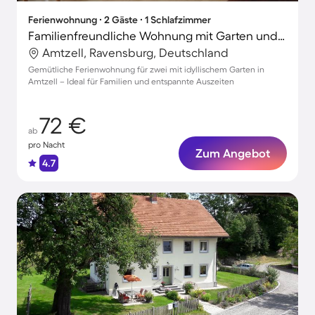
Ferienwohnung ∙ 2 Gäste ∙ 1 Schlafzimmer
Familienfreundliche Wohnung mit Garten und Grill
Amtzell, Ravensburg, Deutschland
Gemütliche Ferienwohnung für zwei mit idyllischem Garten in
Amtzell – Ideal für Familien und entspannte Auszeiten
72 €
ab
pro Nacht
Zum Angebot
4.7