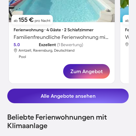
155 €
2
ab
pro Nacht
ab
Ferienwohnung ∙ 4 Gäste ∙ 2 Schlafzimmer
Ferie
Familienfreundliche Ferienwohnung mit Pool und Grill
5.0
Exzellent
(1 Bewertung)
Amt
Amtzell, Ravensburg, Deutschland
Poo
Pool
Zum Angebot
Alle Angebote ansehen
Beliebte Ferienwohnungen mit
Klimaanlage