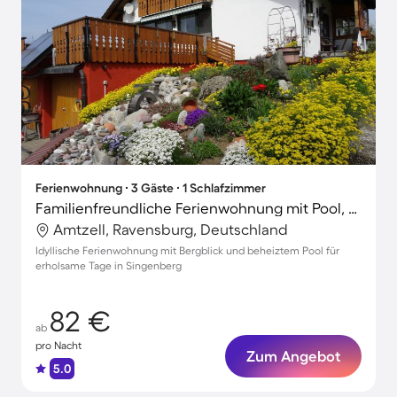
Ferienwohnung ∙ 3 Gäste ∙ 1 Schlafzimmer
Familienfreundliche Ferienwohnung mit Pool, schnellem Internet und Garten | Bergblick
Amtzell, Ravensburg, Deutschland
Idyllische Ferienwohnung mit Bergblick und beheiztem Pool für
erholsame Tage in Singenberg
82 €
ab
pro Nacht
Zum Angebot
5.0