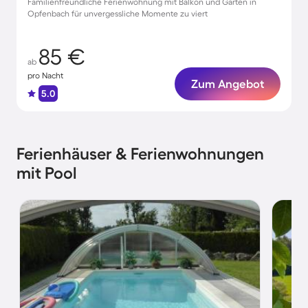
Familienfreundliche Ferienwohnung mit Balkon und Garten in
Opfenbach für unvergessliche Momente zu viert
85 €
ab
pro Nacht
Zum Angebot
5.0
Ferienhäuser & Ferienwohnungen
mit Pool