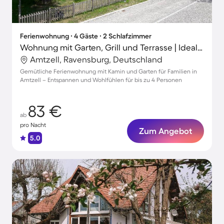
Ferienwohnung ∙ 4 Gäste ∙ 2 Schlafzimmer
Wohnung mit Garten, Grill und Terrasse | Ideal für Homeoffice
Amtzell, Ravensburg, Deutschland
Gemütliche Ferienwohnung mit Kamin und Garten für Familien in
Amtzell – Entspannen und Wohlfühlen für bis zu 4 Personen
83 €
ab
pro Nacht
Zum Angebot
5.0