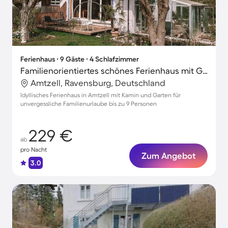
Ferienhaus ∙ 9 Gäste ∙ 4 Schlafzimmer
Familienorientiertes schönes Ferienhaus mit Grill, Garten und Terrasse | Perfekt für die Arbeit von Zuhause
Amtzell, Ravensburg, Deutschland
Idyllisches Ferienhaus in Amtzell mit Kamin und Garten für
unvergessliche Familienurlaube bis zu 9 Personen
229 €
ab
pro Nacht
Zum Angebot
3.0