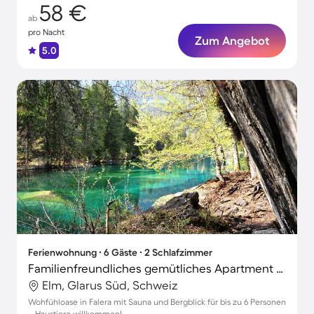
58 €
ab
pro Nacht
Zum Angebot
5.0
Ferienwohnung ∙ 6 Gäste ∙ 2 Schlafzimmer
Familienfreundliches gemütliches Apartment mit Sauna und Terrasse | Bergblick | Skifahren in der Nähe | Haustiere sind willkommen
Elm, Glarus Süd, Schweiz
Wohfühloase in Falera mit Sauna und Bergblick für bis zu 6 Personen
– Haustiere willkommen!