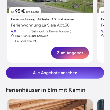
95 €
1
ab
pro Nacht
ab
Ferienwohnung ∙ 4 Gäste ∙ 1 Schlafzimmer
Ferie
Ferienwohnung La Siala Apt.30
Fer
4.0
Sehr gut
(2 Bewertungen)
5.0
Elm, Glarus Süd, Schweiz
Elm
Haustier erlaubt
Hau
Zum Angebot
Alle Angebote ansehen
Ferienhäuser in Elm mit Kamin