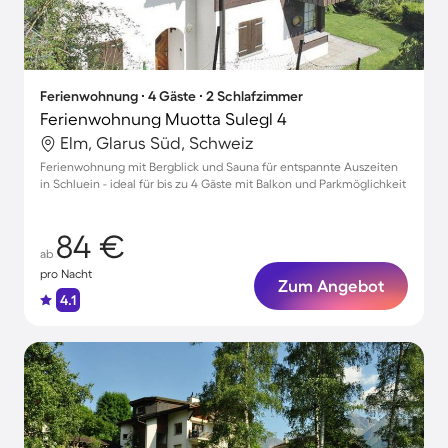
Ferienwohnung ∙ 4 Gäste ∙ 2 Schlafzimmer
Ferienwohnung Muotta Sulegl 4
Elm, Glarus Süd, Schweiz
Ferienwohnung mit Bergblick und Sauna für entspannte Auszeiten
in Schluein - ideal für bis zu 4 Gäste mit Balkon und Parkmöglichkeit
84 €
ab
pro Nacht
Zum Angebot
4.1