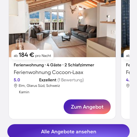
184 €
1
ab
pro Nacht
ab
Ferienwohnung ∙ 4 Gäste ∙ 2 Schlafzimmer
Ferie
Ferienwohnung Cocoon-Laax
5.0
Exzellent
(1 Bewertung)
4.7
Elm, Glarus Süd, Schweiz
Elm
Kamin
Ka
Zum Angebot
Alle Angebote ansehen