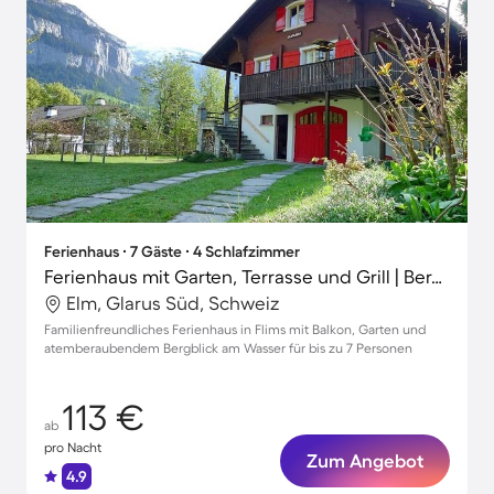
Ferienhaus ∙ 7 Gäste ∙ 4 Schlafzimmer
Ferienhaus mit Garten, Terrasse und Grill | Bergblick
Elm, Glarus Süd, Schweiz
Familienfreundliches Ferienhaus in Flims mit Balkon, Garten und
atemberaubendem Bergblick am Wasser für bis zu 7 Personen
113 €
ab
pro Nacht
Zum Angebot
4.9