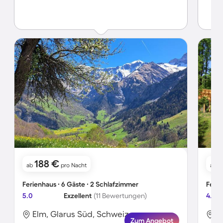
188 €
ab
pro Nacht
ab
Ferienhaus ∙ 6 Gäste ∙ 2 Schlafzimmer
Ferie
5.0
Exzellent
(11 Bewertungen)
4.9
Elm, Glarus Süd, Schweiz
E
Zum Angebot