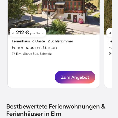
212 €
1
ab
pro Nacht
ab
Ferienhaus ∙ 6 Gäste ∙ 2 Schlafzimmer
Ferie
Ferienhaus mit Garten
Feri
Elm, Glarus Süd, Schweiz
Elm
Zum Angebot
Bestbewertete Ferienwohnungen &
Ferienhäuser in Elm