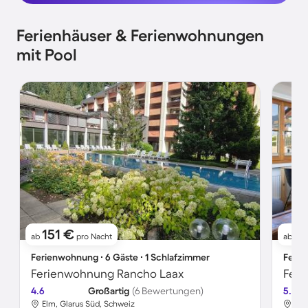
Ferienhäuser & Ferienwohnungen
mit Pool
151 €
1
ab
pro Nacht
ab
Ferienwohnung ∙ 6 Gäste ∙ 1 Schlafzimmer
Ferie
Ferienwohnung Rancho Laax
Feri
4.6
Großartig
(6 Bewertungen)
5.0
Elm, Glarus Süd, Schweiz
Elm