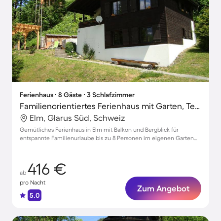
Ferienhaus ∙ 8 Gäste ∙ 3 Schlafzimmer
Familienorientiertes Ferienhaus mit Garten, Terrasse und Grill | Bergblick
Elm, Glarus Süd, Schweiz
Gemütliches Ferienhaus in Elm mit Balkon und Bergblick für
entspannte Familienurlaube bis zu 8 Personen im eigenen Garten
mit Kamin
416 €
ab
pro Nacht
Zum Angebot
5.0