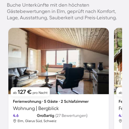
Buche Unterkünfte mit den höchsten
Gästebewertungen in Elm, geprüft nach Komfort,
Lage, Ausstattung, Sauberkeit und Preis-Leistung.
127 €
11
ab
pro Nacht
ab
Ferienwohnung ∙ 5 Gäste ∙ 2 Schlafzimmer
Ferie
Wohnung | Bergblick
Feri
4.6
Großartig
(27 Bewertungen)
4.9
Elm, Glarus Süd, Schweiz
Elm