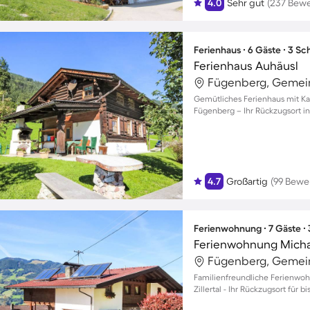
4.0
Sehr gut
(237 Bew
Ferienhaus ∙ 6 Gäste ∙ 3 S
Ferienhaus Auhäusl
Fügenberg, Gemein
Gemütliches Ferienhaus mit Kam
Fügenberg – Ihr Rückzugsort in
4.7
Großartig
(99 Bewe
Ferienwohnung ∙ 7 Gäste ∙
Ferienwohnung Mich
Fügenberg, Gemein
Familienfreundliche Ferienwoh
Zillertal - Ihr Rückzugsort für b