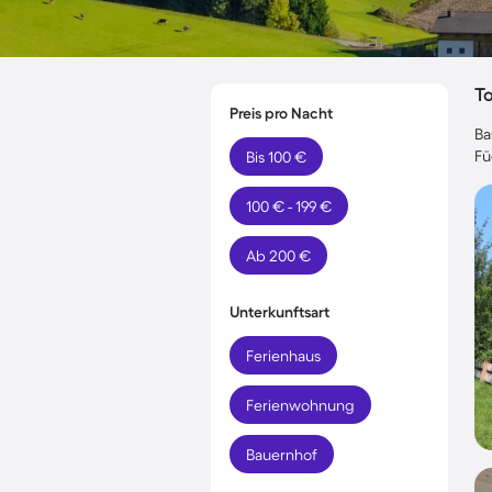
T
Preis pro Nacht
Ba
Fü
Bis 100 €
100 € - 199 €
Ab 200 €
Unterkunftsart
Ferienhaus
Ferienwohnung
Bauernhof