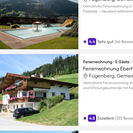
Gemütliche Ferienwohnung in F
Parkplatz – Haustiere willkom
4.4
Sehr gut
(44 Bewe
Ferienwohnung ∙ 5 Gäste ∙
Ferienwohnung Eberh
Fügenberg, Gemein
Gemütliche Ferienwohnung mit B
und Erholungssuchende mit Ka
4.8
Exzellent
(135 Bew