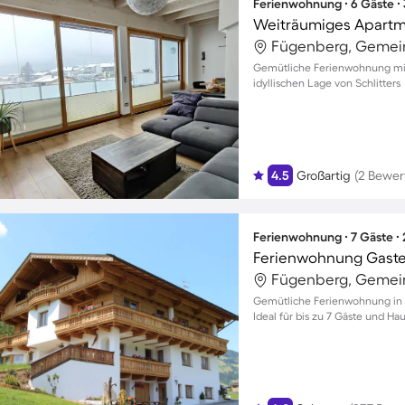
Ferienwohnung ∙ 6 Gäste ∙
Weiträumiges Apartme
Fügenberg, Gemein
Gemütliche Ferienwohnung mit 
idyllischen Lage von Schlitters
4.5
Großartig
(2 Bewer
Ferienwohnung ∙ 7 Gäste ∙
Ferienwohnung Gaste
Fügenberg, Gemein
Gemütliche Ferienwohnung in F
Ideal für bis zu 7 Gäste und H