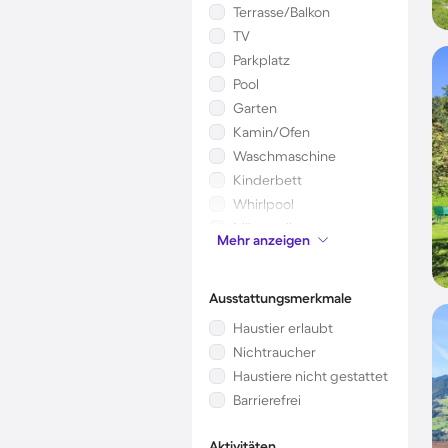
Terrasse/Balkon
TV
Parkplatz
Pool
Garten
Kamin/Ofen
Waschmaschine
Kinderbett
Whirlpool
Mikrowelle
Mehr anzeigen
Klimaanlage
Ausstattungsmerkmale
Haustier erlaubt
Nichtraucher
Haustiere nicht gestattet
Barrierefrei
Aktivitäten