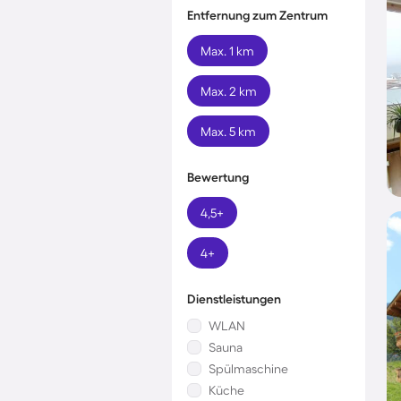
Entfernung zum Zentrum
Max. 1 km
Max. 2 km
Max. 5 km
Bewertung
4,5+
4+
Dienstleistungen
WLAN
Sauna
Spülmaschine
Küche