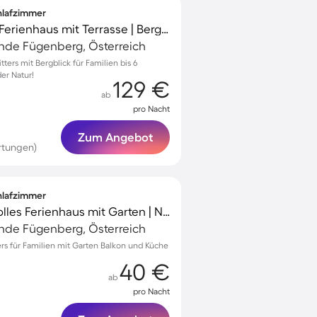
chlafzimmer
Familienfreundliches Ferienhaus mit Terrasse | Bergblick
de Fügenberg, Österreich
ters mit Bergblick für Familien bis 6
er Natur!
129 €
ab
pro Nacht
Zum Angebot
rtungen)
chlafzimmer
Familienorientiertes tolles Ferienhaus mit Garten | Naturblick
de Fügenberg, Österreich
ters für Familien mit Garten Balkon und Küche
40 €
ab
pro Nacht