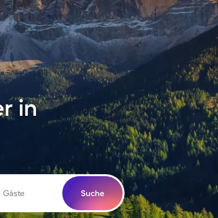
r in
Gäste
Suche