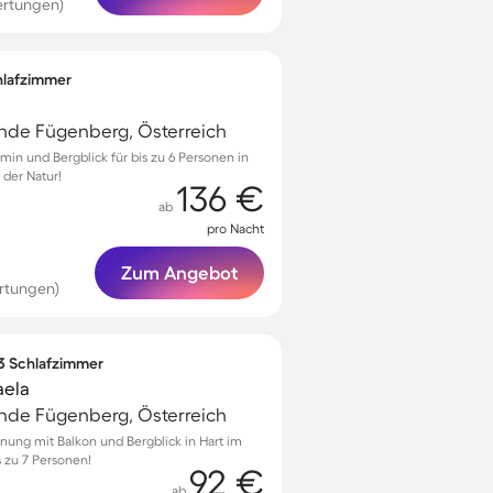
ertungen)
chlafzimmer
de Fügenberg, Österreich
in und Bergblick für bis zu 6 Personen in
 der Natur!
136 €
ab
pro Nacht
Zum Angebot
rtungen)
 3 Schlafzimmer
aela
de Fügenberg, Österreich
nung mit Balkon und Bergblick in Hart im
is zu 7 Personen!
92 €
ab