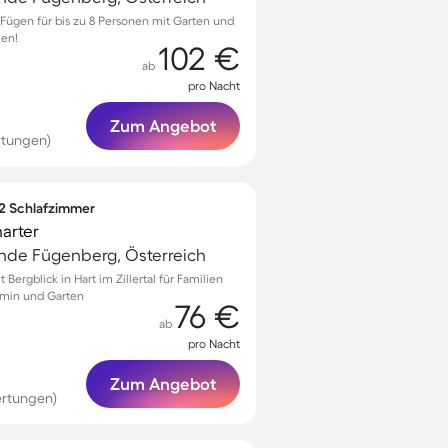
ügen für bis zu 8 Personen mit Garten und
men!
102 €
ab
pro Nacht
Zum Angebot
rtungen)
 2 Schlafzimmer
arter
de Fügenberg, Österreich
ergblick in Hart im Zillertal für Familien
min und Garten
76 €
ab
pro Nacht
Zum Angebot
ertungen)