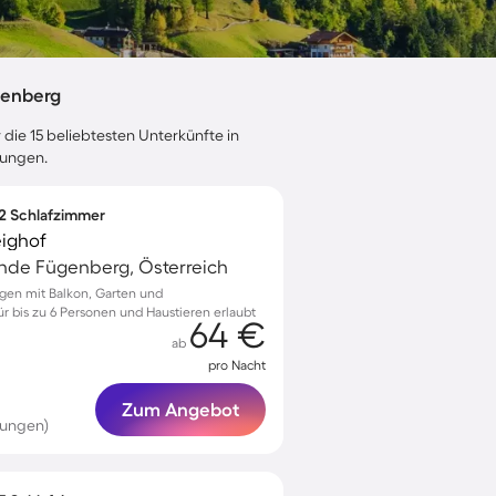
genberg
 die 15 beliebtesten Unterkünfte in
tungen.
 2 Schlafzimmer
ighof
de Fügenberg, Österreich
ügen mit Balkon, Garten und
 bis zu 6 Personen und Haustieren erlaubt
64 €
ab
pro Nacht
Zum Angebot
tungen)