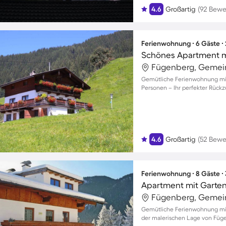
4.6
Großartig
(92 Bewe
Ferienwohnung ∙ 6 Gäste ∙
Schönes Apartment mit
Fügenberg, Gemein
Gemütliche Ferienwohnung mit G
Personen – Ihr perfekter Rückz
4.6
Großartig
(52 Bewe
Ferienwohnung ∙ 8 Gäste ∙
Apartment mit Garten, 
Fügenberg, Gemein
Gemütliche Ferienwohnung mit 
der malerischen Lage von Füg