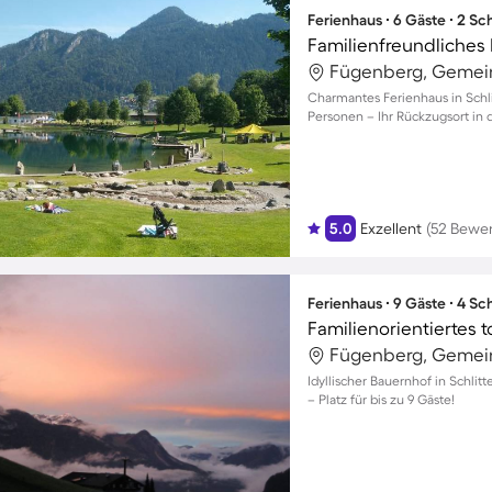
Ferienhaus ∙ 6 Gäste ∙ 2 S
Fügenberg, Gemein
Charmantes Ferienhaus in Schlit
Personen – Ihr Rückzugsort in d
5.0
Exzellent
(52 Bewe
Ferienhaus ∙ 9 Gäste ∙ 4 S
Fügenberg, Gemein
Idyllischer Bauernhof in Schlit
– Platz für bis zu 9 Gäste!