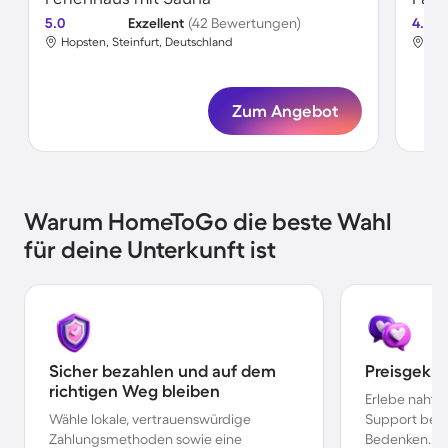
5.0
Exzellent
(42 Bewertungen)
4.8
Hopsten, Steinfurt, Deutschland
Hop
Zum Angebot
Warum HomeToGo die beste Wahl
für deine Unterkunft ist
Sicher bezahlen und auf dem
Preisgekr
richtigen Weg bleiben
Erlebe nahtl
Wähle lokale, vertrauenswürdige
Support bei 
Zahlungsmethoden sowie eine
Bedenken.