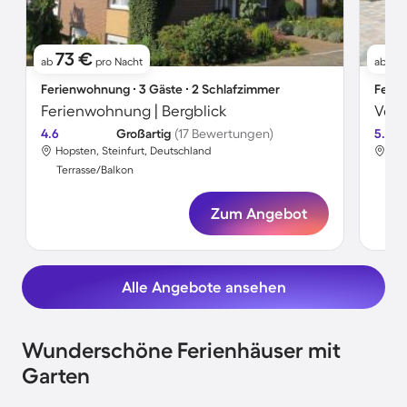
73 €
1
ab
pro Nacht
ab
Ferienwohnung ∙ 3 Gäste ∙ 2 Schlafzimmer
Ferie
Ferienwohnung | Bergblick
4.6
Großartig
(17 Bewertungen)
5.0
Hopsten, Steinfurt, Deutschland
Hop
Terrasse/Balkon
Ter
Zum Angebot
Alle Angebote ansehen
Wunderschöne Ferienhäuser mit
Garten