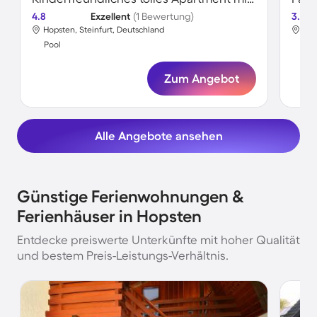
4.8
Exzellent
(1 Bewertung)
3.8
Hopsten, Steinfurt, Deutschland
Hop
Pool
Poo
Zum Angebot
Alle Angebote ansehen
Günstige Ferienwohnungen &
Ferienhäuser in Hopsten
Entdecke preiswerte Unterkünfte mit hoher Qualität
und bestem Preis-Leistungs-Verhältnis.