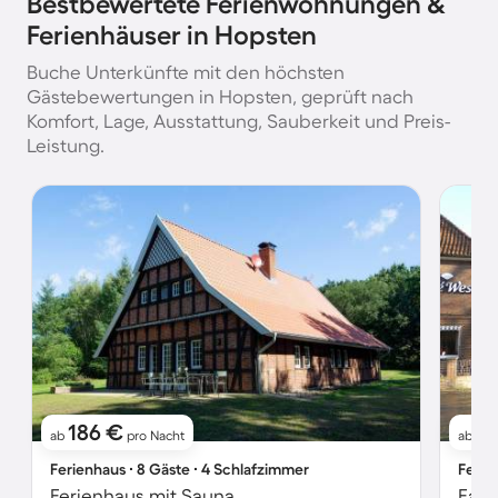
Bestbewertete Ferienwohnungen &
Ferienhäuser in Hopsten
Buche Unterkünfte mit den höchsten
Gästebewertungen in Hopsten, geprüft nach
Komfort, Lage, Ausstattung, Sauberkeit und Preis-
Leistung.
186 €
9
ab
pro Nacht
ab
Ferienhaus ∙ 8 Gäste ∙ 4 Schlafzimmer
Ferie
Ferienhaus mit Sauna