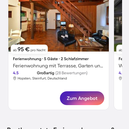
95 €
4
ab
pro Nacht
ab
Ferienwohnung ∙ 5 Gäste ∙ 2 Schlafzimmer
Ferie
Ferienwohnung mit Terrasse, Garten und Grill
4.5
Großartig
(28 Bewertungen)
4.5
Hopsten, Steinfurt, Deutschland
Hop
Zum Angebot