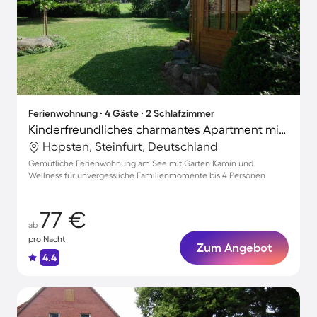
Ferienwohnung ∙ 4 Gäste ∙ 2 Schlafzimmer
Kinderfreundliches charmantes Apartment mit Terrasse, Garten und Grill | Gartenblick
Hopsten, Steinfurt, Deutschland
Gemütliche Ferienwohnung am See mit Garten Kamin und
Wellness für unvergessliche Familienmomente bis 4 Personen
77 €
ab
pro Nacht
Zum Angebot
4.4