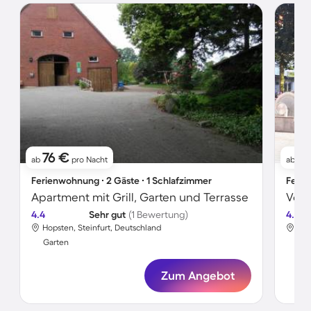
76 €
81
ab
pro Nacht
ab
Ferienwohnung ∙ 2 Gäste ∙ 1 Schlafzimmer
Ferie
Apartment mit Grill, Garten und Terrasse
4.4
Sehr gut
(1 Bewertung)
4.7
Hopsten, Steinfurt, Deutschland
Hop
Garten
Gar
Zum Angebot