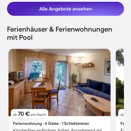
Alle Angebote ansehen
Ferienhäuser & Ferienwohnungen
mit Pool
70 €
5
ab
pro Nacht
ab
Ferienwohnung ∙ 4 Gäste ∙ 1 Schlafzimmer
Ferie
Kinderfreundliches tolles Apartment mit Garten, Whirlpool und Terrasse | Hunde erlaubt