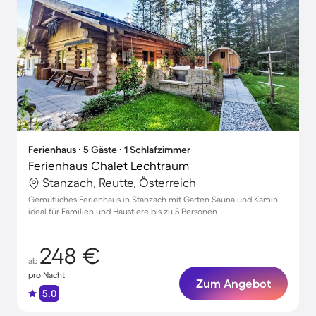
Ferienhaus ∙ 5 Gäste ∙ 1 Schlafzimmer
Ferienhaus Chalet Lechtraum
Stanzach, Reutte, Österreich
Gemütliches Ferienhaus in Stanzach mit Garten Sauna und Kamin
ideal für Familien und Haustiere bis zu 5 Personen
248 €
ab
pro Nacht
Zum Angebot
5.0