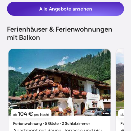
Alle Angebote ansehen
Ferienhäuser & Ferienwohnungen
mit Balkon
104 €
8
ab
pro Nacht
ab
Ferienwohnung ∙ 5 Gäste ∙ 2 Schlafzimmer
Ferie
Apartment mit Sauna, Terrasse und Garten
Wohn