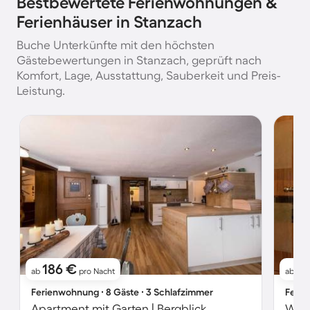
Bestbewertete Ferienwohnungen &
Ferienhäuser in Stanzach
Buche Unterkünfte mit den höchsten
Gästebewertungen in Stanzach, geprüft nach
Komfort, Lage, Ausstattung, Sauberkeit und Preis-
Leistung.
186 €
9
ab
pro Nacht
ab
Ferienwohnung ∙ 8 Gäste ∙ 3 Schlafzimmer
Ferie
Apartment mit Garten | Bergblick