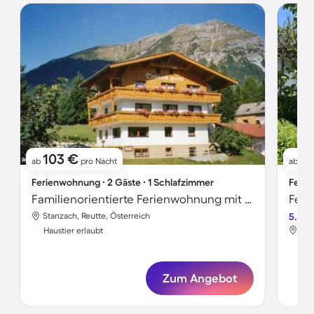
103 €
1
ab
pro Nacht
ab
Ferienwohnung ∙ 2 Gäste ∙ 1 Schlafzimmer
Ferie
Familienorientierte Ferienwohnung mit Garten und Terrasse | Nah am Skifahren | Haustiere sind willkommen
Feri
Stanzach, Reutte, Österreich
5.0
Sta
Haustier erlaubt
Hau
Zum Angebot