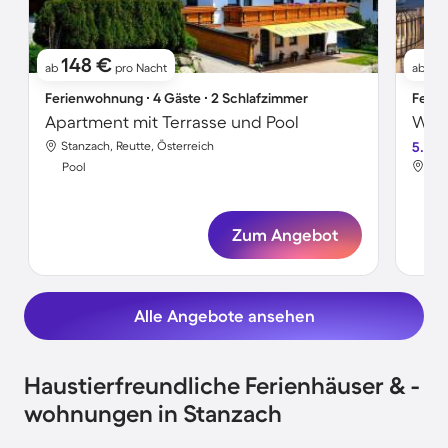
148 €
2
ab
pro Nacht
ab
Ferienwohnung ∙ 4 Gäste ∙ 2 Schlafzimmer
Ferie
Apartment mit Terrasse und Pool
Stanzach, Reutte, Österreich
5.0
Sta
Pool
Poo
Zum Angebot
Alle Angebote ansehen
Haustierfreundliche Ferienhäuser & -
wohnungen in Stanzach