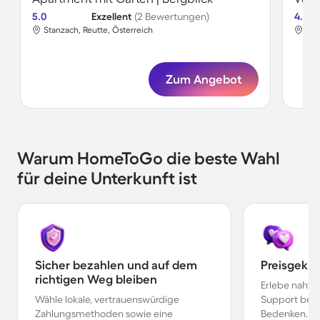
5.0
Exzellent
(2 Bewertungen)
4.5
Stanzach, Reutte, Österreich
Sta
Zum Angebot
Warum HomeToGo die beste Wahl
für deine Unterkunft ist
Sicher bezahlen und auf dem
Preisgekr
richtigen Weg bleiben
Erlebe nahtl
Wähle lokale, vertrauenswürdige
Support bei 
Zahlungsmethoden sowie eine
Bedenken.