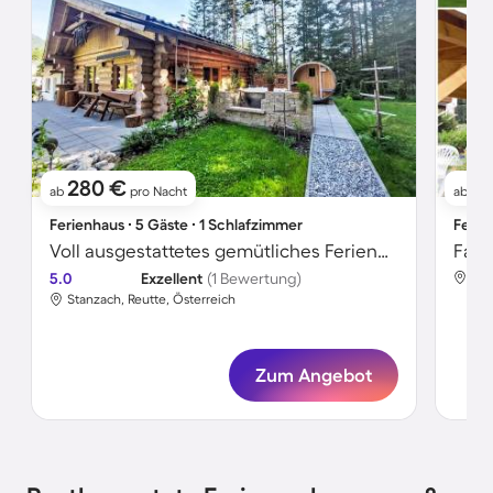
280 €
76
ab
pro Nacht
ab
Ferienhaus ∙ 5 Gäste ∙ 1 Schlafzimmer
Ferie
Voll ausgestattetes gemütliches Ferienhaus mit Sauna, Grill und Garten
5.0
Exzellent
(1 Bewertung)
Sta
Stanzach, Reutte, Österreich
Zum Angebot