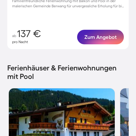
Familienfreundliche Ferienwohnung mit Balkon und Pool in der
malerischen Gemeinde Berwang für unvergessliche Erholung für bis
zu 4 Gäste
137 €
ab
Zum Angebot
pro Nacht
Ferienhäuser & Ferienwohnungen
mit Pool