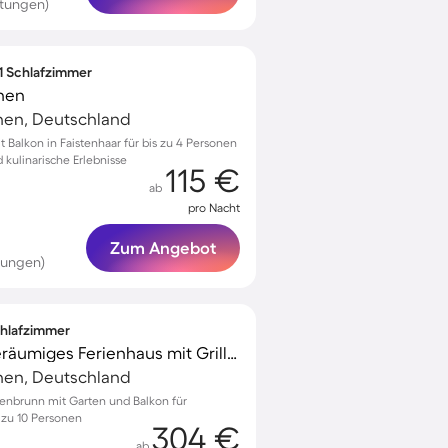
rtungen)
 1 Schlafzimmer
nen
hen, Deutschland
Balkon in Faistenhaar für bis zu 4 Personen
 kulinarische Erlebnisse
115 €
ab
pro Nacht
Zum Angebot
tungen)
Schlafzimmer
Voll ausgestattetes geräumiges Ferienhaus mit Grill, Garten und Terrasse | Naturblick
hen, Deutschland
enbrunn mit Garten und Balkon für
 zu 10 Personen
304 €
ab