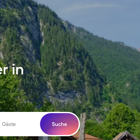
r in
Gäste
Suche