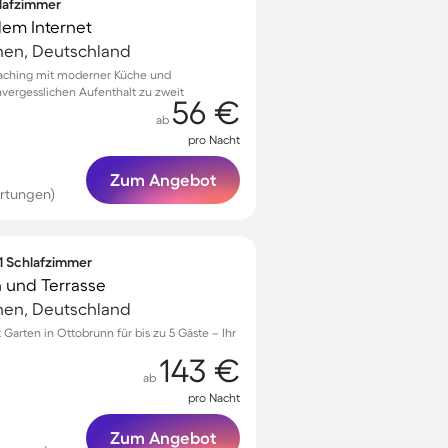
hlafzimmer
lem Internet
hen, Deutschland
haching mit moderner Küche und
vergesslichen Aufenthalt zu zweit
56 €
ab
pro Nacht
Zum Angebot
rtungen)
 1 Schlafzimmer
 und Terrasse
hen, Deutschland
arten in Ottobrunn für bis zu 5 Gäste – Ihr
143 €
ab
pro Nacht
Zum Angebot