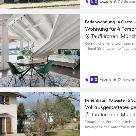
5.0
Exzellent
(18 Bewe
Ferienwohnung ∙ 4 Gäste ∙
Wohnung für 4 Perso
Taufkirchen, Münc
Gemütliche Ferienwohnung mit 
– ideal für entspannte Tage und
5.0
Exzellent
(2 Bewer
Ferienhaus ∙ 10 Gäste ∙ 5 
Taufkirchen, Münc
Traumhaftes Ferienhaus in Hoh
unvergessliche Aufenthalte bis