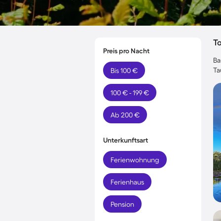
T
Preis pro Nacht
Ba
Ta
Bis 100 €
100 € - 199 €
Ab 200 €
Unterkunftsart
Ferienwohnung
Ferienhaus
Pension