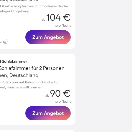
Oberhaching für zwei mit moderner Küche
n ruhiger Umgebung
104 €
ab
pro Nacht
Zum Angebot
ung)
 1 Schlafzimmer
Schlafzimmer für 2 Personen
hen, Deutschland
 Putzbrunn mit Balkon und Küche für
eit, Haustiere willkommen!
90 €
ab
pro Nacht
Zum Angebot