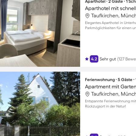
Aparthotel ∙ 2 Gäste ∙ 1 Sc
Aparthotel mit schnel
Taufkirchen, Münc
Elegantes Aparthotel in Unter
Parkmöglichkeiten für einen un
4.2
Sehr gut
(127 Bewe
Ferienwohnung ∙ 5 Gäste ∙
Apartment mit Garten
Taufkirchen, Münc
Entspannte Ferienwohnung mit G
Rückzugsort in der Natur!