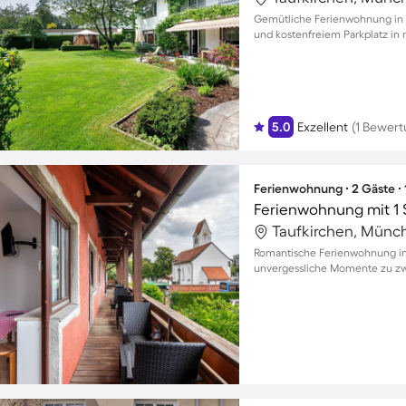
Gemütliche Ferienwohnung in 
und kostenfreiem Parkplatz i
5.0
Exzellent
(1 Bewert
Ferienwohnung ∙ 2 Gäste ∙
Ferienwohnung mit 1 
Taufkirchen, Münc
Romantische Ferienwohnung in
unvergessliche Momente zu zw