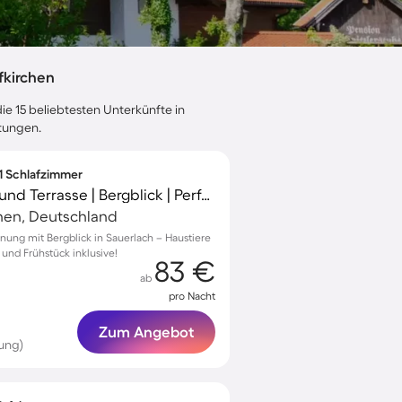
fkirchen
ie 15 beliebtesten Unterkünfte in
rtungen.
 1 Schlafzimmer
Wohnung mit Garten und Terrasse | Bergblick | Perfekt für die Arbeit von Zuhause
hen, Deutschland
ung mit Bergblick in Sauerlach – Haustiere
 und Frühstück inklusive!
83 €
ab
pro Nacht
Zum Angebot
ung)