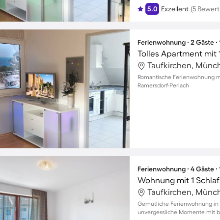
5.0
Exzellent
(5 Bewer
Ferienwohnung ∙ 2 Gäste ∙
Tolles Apartment mit 
Taufkirchen, Münc
Romantische Ferienwohnung mit
Ramersdorf-Perlach
Ferienwohnung ∙ 4 Gäste ∙
Wohnung mit 1 Schlaf
Taufkirchen, Münc
Gemütliche Ferienwohnung in 
unvergessliche Momente mit bi