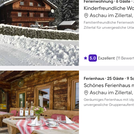
Ferienwohnung ∙ 6 Gäste ∙
Kinderfreundliche W
Familienfreundliche Ferienwo
Zillertal für unvergessliche U
5.0
Exzellent
(11 Bewe
Ferienhaus ∙ 25 Gäste ∙ 9 
Schönes Ferienhaus m
Geräumiges Ferienhaus mit idyl
unvergessliche Gruppenaufenth