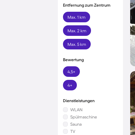
Entfernung zum Zentrum
Max. 1 km
Max. 2 km
Max. 5 km
Bewertung
4,5+
4+
Dienstleistungen
WLAN
Spülmaschine
Sauna
TV