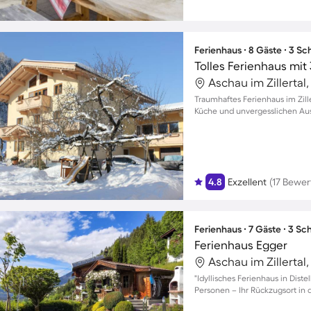
Ferienhaus ∙ 8 Gäste ∙ 3 S
Traumhaftes Ferienhaus im Zille
Küche und unvergesslichen Aus
4.8
Exzellent
(17 Bewe
Ferienhaus ∙ 7 Gäste ∙ 3 S
Ferienhaus Egger
"Idyllisches Ferienhaus in Diste
Personen – Ihr Rückzugsort in 