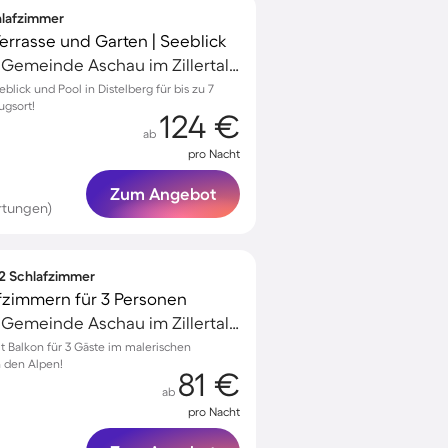
chlafzimmer
Terrasse und Garten | Seeblick
Aschau im Zillertal, Gemeinde Aschau im Zillertal, Österreich
lick und Pool in Distelberg für bis zu 7
ugsort!
124 €
ab
pro Nacht
Zum Angebot
rtungen)
 2 Schlafzimmer
fzimmern für 3 Personen
Aschau im Zillertal, Gemeinde Aschau im Zillertal, Österreich
Balkon für 3 Gäste im malerischen
n den Alpen!
81 €
ab
pro Nacht