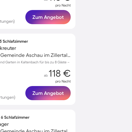
pro Nacht
Zum Angebot
rtungen)
 3 Schlafzimmer
kreuter
Aschau im Zillertal, Gemeinde Aschau im Zillertal, Österreich
d Garten in Kaltenbach für bis zu 8 Gäste –
118 €
ab
pro Nacht
Zum Angebot
rtungen)
∙ 6 Schlafzimmer
ager
Aschau im Zillertal, Gemeinde Aschau im Zillertal, Österreich