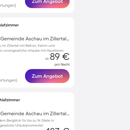
Zum Angebot
rtungen)
chlafzimmer
Aschau im Zillertal, Gemeinde Aschau im Zillertal, Österreich
u im Zillertal mit Balkon, Kamin und
 unvergessliche Urlaube mit Haustieren
89 €
ab
pro Nacht
Zum Angebot
ertungen)
Schlafzimmer
Aschau im Zillertal, Gemeinde Aschau im Zillertal, Österreich
m Bergblick für bis zu 14 Gäste in
rgessliche Urlaubsmomente!