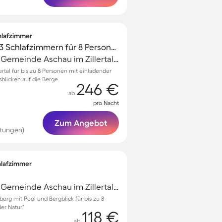
chlafzimmer
Tolles Ferienhaus mit 3 Schlafzimmern für 8 Personen
Aschau im Zillertal, Gemeinde Aschau im Zillertal, Österreich
rtal für bis zu 8 Personen mit einladender
blicken auf die Berge
246 €
ab
pro Nacht
Zum Angebot
rtungen)
chlafzimmer
Aschau im Zillertal, Gemeinde Aschau im Zillertal, Österreich
lberg mit Pool und Bergblick für bis zu 8
der Natur"
118 €
ab