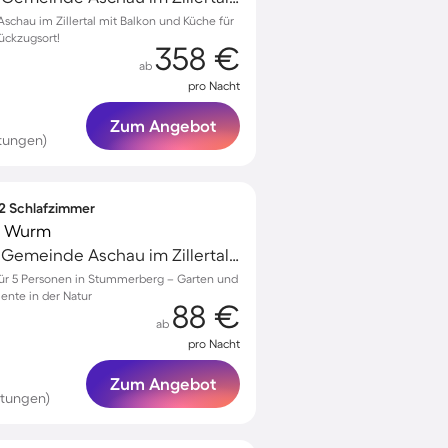
chau im Zillertal mit Balkon und Küche für
Rückzugsort!
358 €
ab
pro Nacht
Zum Angebot
tungen)
 2 Schlafzimmer
t Wurm
Aschau im Zillertal, Gemeinde Aschau im Zillertal, Österreich
für 5 Personen in Stummerberg – Garten und
ente in der Natur
88 €
ab
pro Nacht
Zum Angebot
rtungen)