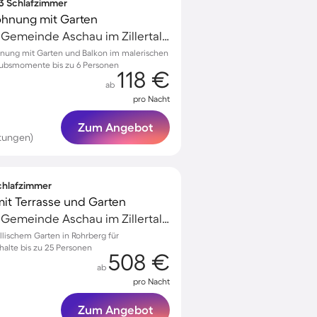
 3 Schlafzimmer
ohnung mit Garten
Aschau im Zillertal, Gemeinde Aschau im Zillertal, Österreich
hnung mit Garten und Balkon im malerischen
rlaubsmomente bis zu 6 Personen
118 €
ab
pro Nacht
Zum Angebot
rtungen)
Schlafzimmer
it Terrasse und Garten
Aschau im Zillertal, Gemeinde Aschau im Zillertal, Österreich
lischem Garten in Rohrberg für
alte bis zu 25 Personen
508 €
ab
pro Nacht
Zum Angebot