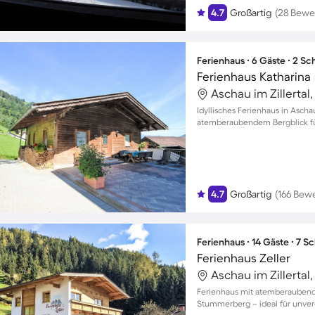
4.7
Großartig
(28 Bewe
Ferienhaus ∙ 6 Gäste ∙ 2 S
Ferienhaus Katharina
Idyllisches Ferienhaus in Ascha
atemberaubendem Bergblick für
4.7
Großartig
(166 Bew
Ferienhaus ∙ 14 Gäste ∙ 7 
Ferienhaus Zeller
Ferienhaus mit atemberaubende
Stummerberg – ideal für unve