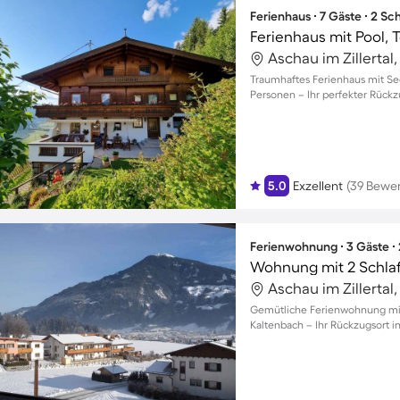
Ferienhaus ∙ 7 Gäste ∙ 2 S
Ferienhaus mit Pool, 
Traumhaftes Ferienhaus mit Seeb
Personen – Ihr perfekter Rückz
5.0
Exzellent
(39 Bewe
Ferienwohnung ∙ 3 Gäste ∙
Wohnung mit 2 Schla
Gemütliche Ferienwohnung mit 
Kaltenbach – Ihr Rückzugsort i