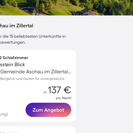
u im Zillertal
 die 15 beliebtesten Unterkünfte in
tebewertungen.
 2 Schlafzimmer
stein Blick
Aschau im Zillertal, Gemeinde Aschau im Zillertal, Österreich
 Bergblick und Garten für unvergessliche
e
137 €
ab
pro Nacht
Zum Angebot
ung)