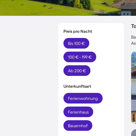
T
Preis pro Nacht
Ba
As
Bis 100 €
100 € - 199 €
Ab 200 €
Unterkunftsart
Ferienwohnung
Ferienhaus
Bauernhof