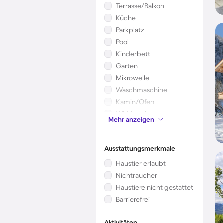
Terrasse/Balkon
Küche
Parkplatz
Pool
Kinderbett
Garten
Mikrowelle
Waschmaschine
Kamin/Ofen
Whirlpool
Mehr anzeigen
Klimaanlage
Ausstattungsmerkmale
Haustier erlaubt
Nichtraucher
Haustiere nicht gestattet
Barrierefrei
Aktivitäten