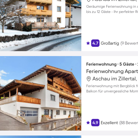
Geräumige Ferienwohnung in As
bis zu 12 Gäste - Ihr perfekter 
4.7
Großartig
(9 Bewer
Ferienwohnung ∙ 5 Gäste ∙
Ferienwohnung Apar
Ferienwohnung mit Bergblick 
Balkon für unvergessliche Mom
4.9
Exzellent
(88 Bewe