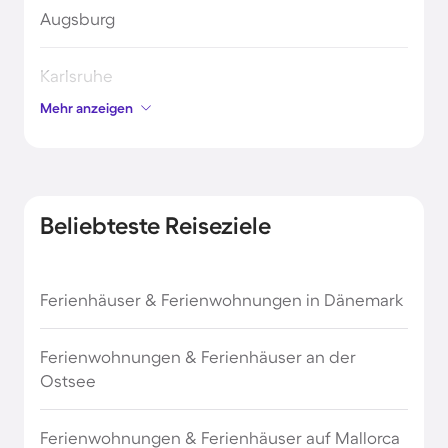
Augsburg
Karlsruhe
Mehr anzeigen
Scheidegg
Balderschwang
Beliebteste Reiseziele
Dinkelsbühl
Ferienhäuser & Ferienwohnungen in Dänemark
Miltenberg
Ferienwohnungen & Ferienhäuser an der
Deidesheim
Ostsee
Ofterschwang
Ferienwohnungen & Ferienhäuser auf Mallorca