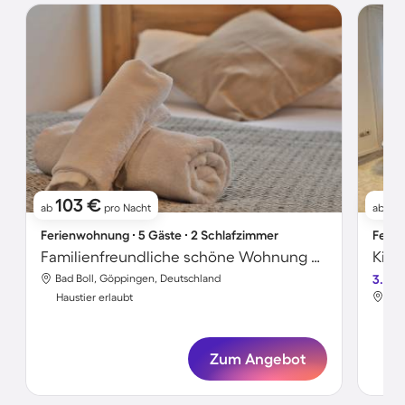
103 €
1
ab
pro Nacht
ab
Ferienwohnung ∙ 5 Gäste ∙ 2 Schlafzimmer
Ferie
Familienfreundliche schöne Wohnung mit Grill, Garten und Terrasse | Bergblick | Haustiere erlaubt
Bad Boll, Göppingen, Deutschland
3.5
Bad
Haustier erlaubt
Hau
Zum Angebot