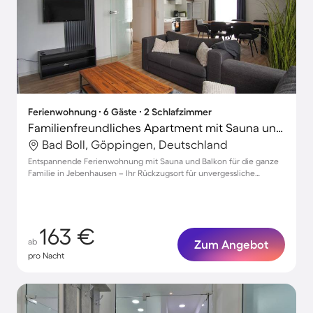
Ferienwohnung ∙ 6 Gäste ∙ 2 Schlafzimmer
Familienfreundliches Apartment mit Sauna und Grill | Ideal für Homeoffice
Bad Boll, Göppingen, Deutschland
Entspannende Ferienwohnung mit Sauna und Balkon für die ganze
Familie in Jebenhausen – Ihr Rückzugsort für unvergessliche
Momente!
163 €
ab
Zum Angebot
pro Nacht