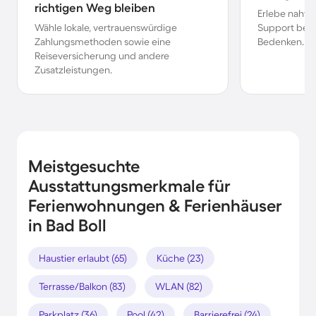
richtigen Weg bleiben
Erlebe nahtl
Wähle lokale, vertrauenswürdige
Support bei 
Zahlungsmethoden sowie eine
Bedenken.
Reiseversicherung und andere
Zusatzleistungen.
Meistgesuchte
Ausstattungsmerkmale für
Ferienwohnungen & Ferienhäuser
in Bad Boll
Haustier erlaubt (65)
Küche (23)
Terrasse/Balkon (83)
WLAN (82)
Parkplatz (36)
Pool (42)
Barrierefrei (24)