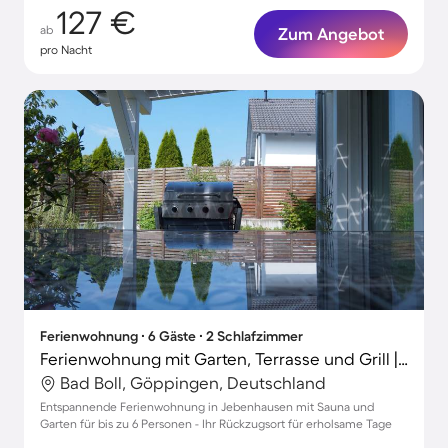
127 €
ab
Zum Angebot
pro Nacht
Ferienwohnung ∙ 6 Gäste ∙ 2 Schlafzimmer
Ferienwohnung mit Garten, Terrasse und Grill | Perfekt für die Arbeit von Zuhause
Bad Boll, Göppingen, Deutschland
Entspannende Ferienwohnung in Jebenhausen mit Sauna und
Garten für bis zu 6 Personen - Ihr Rückzugsort für erholsame Tage