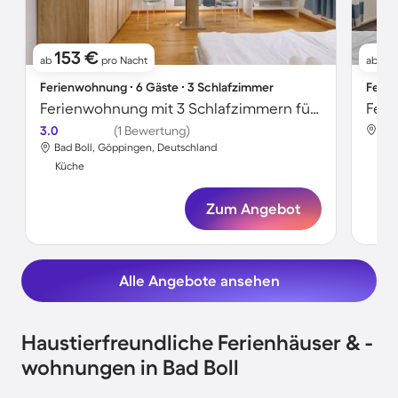
153 €
11
ab
pro Nacht
ab
Ferienwohnung ∙ 6 Gäste ∙ 3 Schlafzimmer
Ferie
Ferienwohnung mit 3 Schlafzimmern für 6 Personen
3.0
(1 Bewertung)
Bad
Bad Boll, Göppingen, Deutschland
Kü
Küche
Zum Angebot
Alle Angebote ansehen
Haustierfreundliche Ferienhäuser & -
wohnungen in Bad Boll