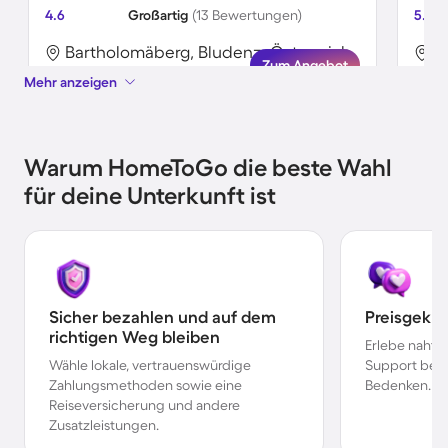
4.6
Großartig
(13 Bewertungen)
5.0
Bartholomäberg, Bludenz, Österreich
B
Zum Angebot
Mehr anzeigen
Warum HomeToGo die beste Wahl
für deine Unterkunft ist
Sicher bezahlen und auf dem
Preisgekr
richtigen Weg bleiben
Erlebe nahtl
Wähle lokale, vertrauenswürdige
Support bei 
Zahlungsmethoden sowie eine
Bedenken.
Reiseversicherung und andere
Zusatzleistungen.