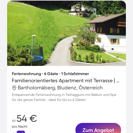
Ferienwohnung ∙ 4 Gäste ∙ 1 Schlafzimmer
Familienorientiertes Apartment mit Terrasse | Perfekt für die Arbeit von Zuhause
Bartholomäberg, Bludenz, Österreich
Entspannende Ferienwohnung in Tschagguns mit Balkon und Spa
für die ganze Familie - ideal für bis zu 4 Gäste!
54 €
ab
pro Nacht
Zum Angebot