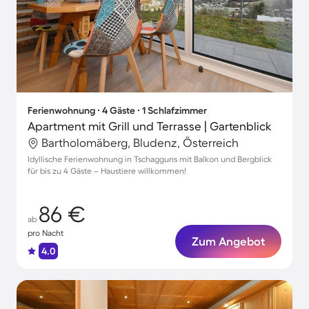
Ferienwohnung ∙ 4 Gäste ∙ 1 Schlafzimmer
Apartment mit Grill und Terrasse | Gartenblick
Bartholomäberg, Bludenz, Österreich
Idyllische Ferienwohnung in Tschagguns mit Balkon und Bergblick
für bis zu 4 Gäste – Haustiere willkommen!
86 €
ab
pro Nacht
Zum Angebot
4.0