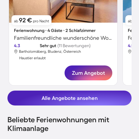
92 €
1
ab
pro Nacht
ab
Ferienwohnung ∙ 4 Gäste ∙ 2 Schlafzimmer
Ferie
Familienfreundliche wunderschöne Wohnung mit Terrasse, Garten und Grill | Haustiere erlaubt
4.3
Sehr gut
(11 Bewertungen)
4.9
Bartholomäberg, Bludenz, Österreich
Bar
Haustier erlaubt
Hau
Zum Angebot
Alle Angebote ansehen
Beliebte Ferienwohnungen mit
Klimaanlage