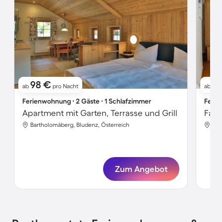
98 €
1
ab
pro Nacht
ab
Ferienwohnung ∙ 2 Gäste ∙ 1 Schlafzimmer
Ferie
Apartment mit Garten, Terrasse und Grill
Bartholomäberg, Bludenz, Österreich
Bar
Zum Angebot