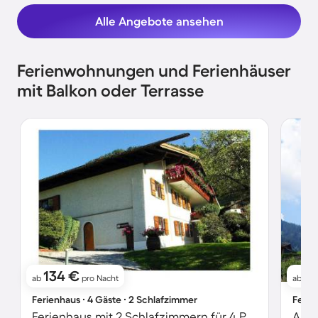
Alle Angebote ansehen
Ferienwohnungen und Ferienhäuser
mit Balkon oder Terrasse
134 €
11
ab
pro Nacht
ab
Ferienhaus ∙ 4 Gäste ∙ 2 Schlafzimmer
Ferie
Ferienhaus mit 2 Schlafzimmern für 4 Personen