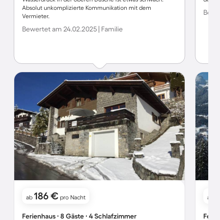
Absolut unkomplizierte Kommunikation mit dem
Bewer
Vermieter.
Bewertet am 24.02.2025 | Familie
186 €
ab
pro Nacht
ab
Ferienhaus ∙ 8 Gäste ∙ 4 Schlafzimmer
Ferie