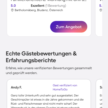
5.0
Exzellent
(1 Bewertung)
5.0
Bartholomäberg, Bludenz, Österreich
Bar
Zum Angebot
Echte Gästebewertungen &
Erfahrungsberichte
Erfahre, wie unsere verifizierten Bewertungen gesammelt
und geprüft werden.
Gast verifiziert von
Andy F.
Sand
HomeToGo
Ganz tolle Unterkunft und sehr gut ausgestattet. Der
Eine s
Geschirrspüler ist etwas in die Jahre gekommen und die
und s
Rüst- und Fleischmesser sind nicht mehr scharf. Der
und se
Wasserdruck in der oberen Dusche ist etwas schwach.
der B