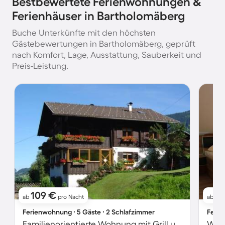
Bestbewertete Ferienwohnungen &
Ferienhäuser in Bartholomäberg
Buche Unterkünfte mit den höchsten
Gästebewertungen in Bartholomäberg, geprüft
nach Komfort, Lage, Ausstattung, Sauberkeit und
Preis-Leistung.
109 €
1
ab
pro Nacht
ab
Ferienwohnung ∙ 5 Gäste ∙ 2 Schlafzimmer
Ferie
Familienorientierte Wohnung mit Grill und Garten
Wohn