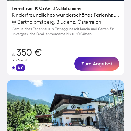
Ferienhaus ∙ 10 Gäste ∙ 3 Schlafzimmer
Kinderfreundliches wunderschönes Ferienhaus mit Terrasse, Garten und Grill
Bartholomäberg, Bludenz, Österreich
Gemütliches Ferienhaus in Tschagguns mit Kamin und Garten für
unvergessliche Familienmomente bis zu 10 Gästen
350 €
ab
pro Nacht
Zum Angebot
4.0