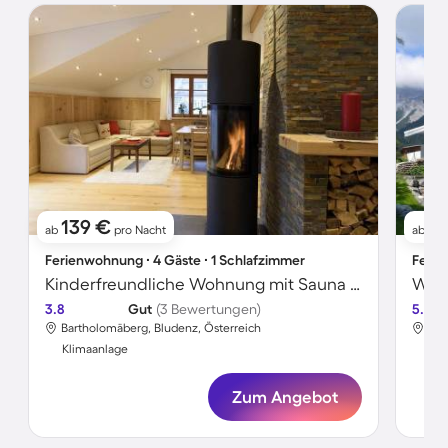
139 €
11
ab
pro Nacht
ab
Ferienwohnung ∙ 4 Gäste ∙ 1 Schlafzimmer
Ferie
Kinderfreundliche Wohnung mit Sauna | Skifahren in der Nähe
Wohn
3.8
Gut
(3 Bewertungen)
5.0
Bartholomäberg, Bludenz, Österreich
Bar
Klimaanlage
Kli
Zum Angebot