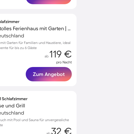
chlafzimmer
Familienfreundliches tolles Ferienhaus mit Garten | Gartenblick | Haustiere erlaubt
eutschland
 mit Garten für Familien und Haustiere, ideal
nte für bis zu 6 Gäste
119 €
ab
pro Nacht
Zum Angebot
 1 Schlafzimmer
e und Grill
eutschland
ruch mit Pool und Sauna für unvergessliche
te
32 €
ab