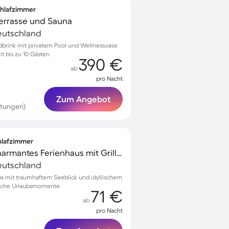
Schlafzimmer
 Terrasse und Sauna
eutschland
dbrink mit privatem Pool und Wellnessoase
t bis zu 10 Gästen
390 €
ab
pro Nacht
Zum Angebot
rtungen)
chlafzimmer
Kinderfreundliches charmantes Ferienhaus mit Grill, Terrasse und Garten | Seeblick
eutschland
us mit traumhaftem Seeblick und idyllischem
sliche Urlaubsmomente
71 €
ab
pro Nacht