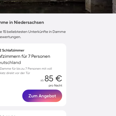
mme in Niedersachsen
die 15 beliebtesten Unterkünfte in Damme
ebewertungen.
 2 Schlafzimmer
afzimmern für 7 Personen
eutschland
amme für bis zu 7 Personen mit voll
atz direkt vor der Tür
85 €
ab
pro Nacht
Zum Angebot