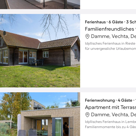
Ferienhaus ∙ 6 Gäste ∙ 3 S
Damme, Vechta, D
Idyllisches Ferienhaus in Rieste
für unvergessliche Urlaubsmome
Ferienwohnung ∙ 4 Gäste ∙
Apartment mit Terrass
Damme, Vechta, D
Idyllisches Ferienhaus in Lemb
Familienmomente bis zu 4 Gäs