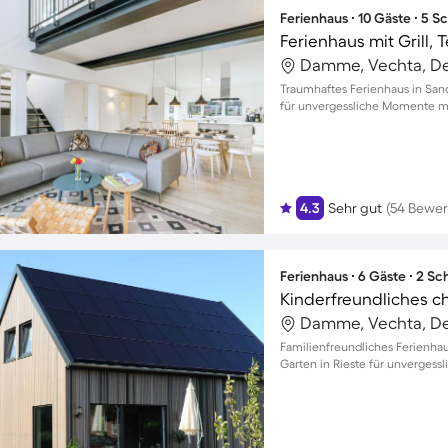
Ferienhaus ∙ 10 Gäste ∙ 5 
Ferienhaus mit Grill,
Damme, Vechta, D
Traumhaftes Ferienhaus in San
für unvergessliche Momente mi
4.3
Sehr gut
(54 Bewe
Ferienhaus ∙ 6 Gäste ∙ 2 S
Damme, Vechta, D
Familienfreundliches Ferienha
Garten in Rieste für unverges