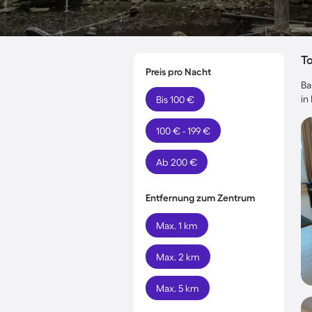
T
Preis pro Nacht
Ba
in
Bis 100 €
100 € - 199 €
Ab 200 €
Entfernung zum Zentrum
Max. 1 km
Max. 2 km
Max. 5 km