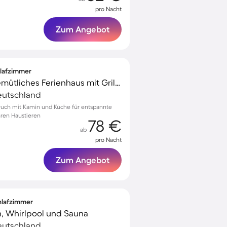
pro Nacht
Zum Angebot
hlafzimmer
Voll ausgestattetes gemütliches Ferienhaus mit Grill und Terrasse | Nah am Strand | Haustierfreundlich
eutschland
bruch mit Kamin und Küche für entspannte
hren Haustieren
78 €
ab
pro Nacht
Zum Angebot
chlafzimmer
n, Whirlpool und Sauna
eutschland