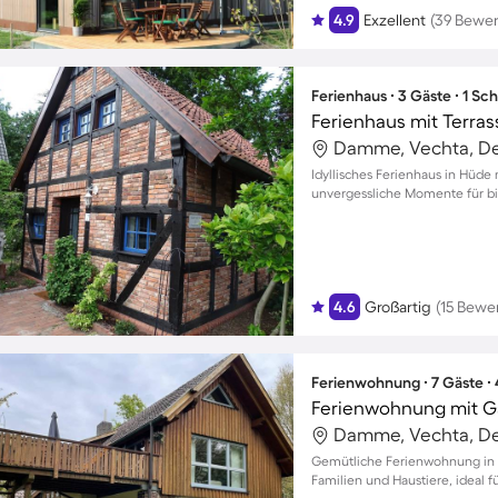
4.9
Exzellent
(39 Bewe
Ferienhaus ∙ 3 Gäste ∙ 1 Sc
Ferienhaus mit Terrass
Damme, Vechta, D
Idyllisches Ferienhaus in Hüde
unvergessliche Momente für bi
4.6
Großartig
(15 Bewe
Ferienwohnung ∙ 7 Gäste ∙
Ferienwohnung mit Ga
Damme, Vechta, D
Gemütliche Ferienwohnung in 
Familien und Haustiere, ideal fü