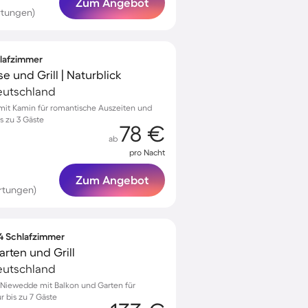
Zum Angebot
rtungen)
hlafzimmer
e und Grill | Naturblick
eutschland
 mit Kamin für romantische Auszeiten und
s zu 3 Gäste
78 €
ab
pro Nacht
Zum Angebot
rtungen)
 4 Schlafzimmer
rten und Grill
eutschland
Niewedde mit Balkon und Garten für
r bis zu 7 Gäste