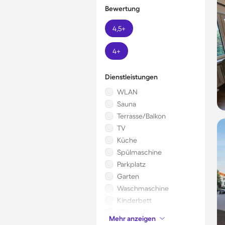
Bewertung
4,5+
4+
Dienstleistungen
WLAN
Sauna
Terrasse/Balkon
TV
Küche
Spülmaschine
Parkplatz
Garten
Waschmaschine
Kinderbett
Mikrowelle
Mehr anzeigen
Klimaanlage