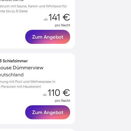
bruch mit Sauna, Kamin und Whirlpool für
te bis zu 8 Gäste
141 €
ab
pro Nacht
Zum Angebot
 3 Schlafzimmer
house Dümmerview
eutschland
nung mit Pool und Wellnessoase in
8 Personen mit Haustieren!
110 €
ab
pro Nacht
Zum Angebot