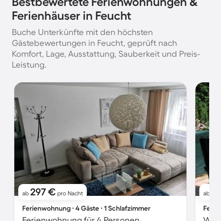
Bestbewertete Ferienwohnungen &
Ferienhäuser in Feucht
Buche Unterkünfte mit den höchsten
Gästebewertungen in Feucht, geprüft nach
Komfort, Lage, Ausstattung, Sauberkeit und Preis-
Leistung.
297 €
1
ab
pro Nacht
ab
Ferienwohnung ∙ 4 Gäste ∙ 1 Schlafzimmer
Ferie
Ferienwohnung für 4 Personen