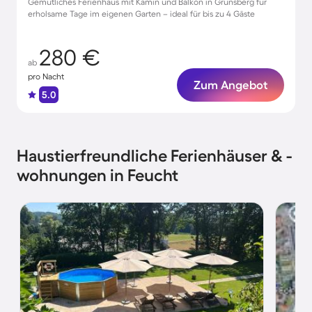
Gemütliches Ferienhaus mit Kamin und Balkon in Grünsberg für
erholsame Tage im eigenen Garten – ideal für bis zu 4 Gäste
280 €
ab
pro Nacht
Zum Angebot
5.0
Haustierfreundliche Ferienhäuser & -
wohnungen in Feucht