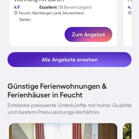
4.9
Exzellent
(18 Bewertungen)
4.9
Feucht, Nürnberger Land, Deutschland
Feu
Garten
Gar
Zum Angebot
Alle Angebote ansehen
Günstige Ferienwohnungen &
Ferienhäuser in Feucht
Entdecke preiswerte Unterkünfte mit hoher Qualität
und bestem Preis-Leistungs-Verhältnis.