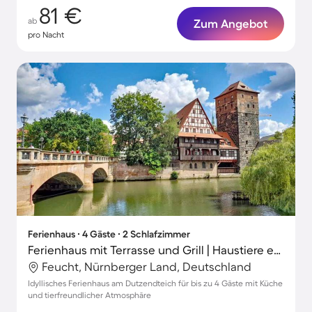
81 €
ab
Zum Angebot
pro Nacht
Ferienhaus ∙ 4 Gäste ∙ 2 Schlafzimmer
Ferienhaus mit Terrasse und Grill | Haustiere erlaubt
Feucht, Nürnberger Land, Deutschland
Idyllisches Ferienhaus am Dutzendteich für bis zu 4 Gäste mit Küche
und tierfreundlicher Atmosphäre