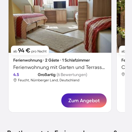
94 €
1
ab
pro Nacht
ab
Ferienwohnung ∙ 2 Gäste ∙ 1 Schlafzimmer
Ferie
Ferienwohnung mit Garten und Terrasse | Perfekt für die Arbeit von Zuhause
4.5
Großartig
(6 Bewertungen)
Feu
Feucht, Nürnberger Land, Deutschland
Zum Angebot