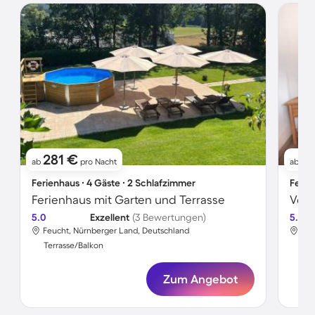
281 €
1
ab
pro Nacht
ab
Ferienhaus ∙ 4 Gäste ∙ 2 Schlafzimmer
Ferie
Ferienhaus mit Garten und Terrasse
5.0
Exzellent
(3 Bewertungen)
5.0
Feucht, Nürnberger Land, Deutschland
Feu
Terrasse/Balkon
Ter
Zum Angebot