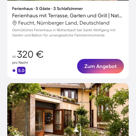
Ferienhaus ∙ 5 Gäste ∙ 3 Schlafzimmer
Ferienhaus mit Terrasse, Garten und Grill | Naturblick | Ideal für Homeoffice
Feucht, Nürnberger Land, Deutschland
Gemütliches Ferienhaus in Röthenbach bei Sankt Wolfgang mit
Garten und Balkon für unvergessliche Familienmomente
320 €
ab
pro Nacht
Zum Angebot
5.0