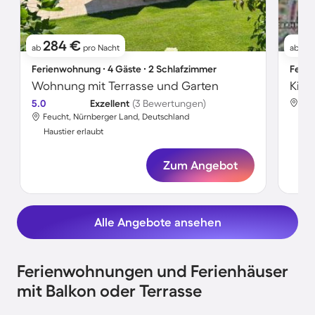
284 €
8
ab
pro Nacht
ab
Ferienwohnung ∙ 4 Gäste ∙ 2 Schlafzimmer
Ferie
Wohnung mit Terrasse und Garten
5.0
Exzellent
(3 Bewertungen)
Feu
Feucht, Nürnberger Land, Deutschland
Hau
Haustier erlaubt
Zum Angebot
Alle Angebote ansehen
Ferienwohnungen und Ferienhäuser
mit Balkon oder Terrasse