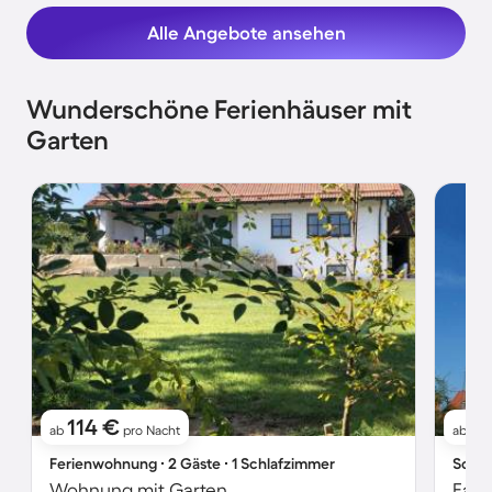
Alle Angebote ansehen
Wunderschöne Ferienhäuser mit
Garten
114 €
1
ab
pro Nacht
ab
Ferienwohnung ∙ 2 Gäste ∙ 1 Schlafzimmer
Schlo
Wohnung mit Garten