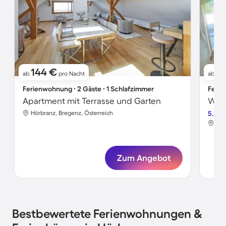
144 €
2
ab
pro Nacht
ab
Ferienwohnung ∙ 2 Gäste ∙ 1 Schlafzimmer
Ferie
Apartment mit Terrasse und Garten
Wohn
Hörbranz, Bregenz, Österreich
5.0
Hör
Zum Angebot
Bestbewertete Ferienwohnungen &