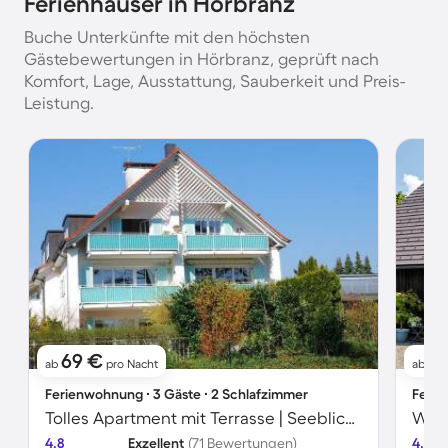
Ferienhäuser in Hörbranz
Buche Unterkünfte mit den höchsten
Gästebewertungen in Hörbranz, geprüft nach
Komfort, Lage, Ausstattung, Sauberkeit und Preis-
Leistung.
69 €
11
ab
pro Nacht
ab
Ferienwohnung ∙ 3 Gäste ∙ 2 Schlafzimmer
Ferie
Tolles Apartment mit Terrasse | Seeblick | Haustiere sind willkommen
4.8
Exzellent
(71 Bewertungen)
4.7