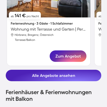
141 €
1
ab
pro Nacht
ab
Ferienwohnung ∙ 3 Gäste ∙ 1 Schlafzimmer
Ferie
Wohnung mit Terrasse und Garten | Perfekt für die Arbeit von Zuhause
Wohn
Hörbranz, Bregenz, Österreich
Hör
Terrasse/Balkon
Ter
Zum Angebot
Alle Angebote ansehen
Ferienhäuser & Ferienwohnungen
mit Balkon