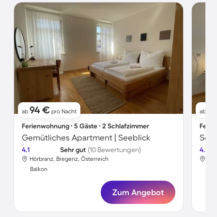
94 €
8
ab
pro Nacht
ab
Ferienwohnung ∙ 5 Gäste ∙ 2 Schlafzimmer
Ferie
Gemütliches Apartment | Seeblick
Schö
4.1
Sehr gut
(10 Bewertungen)
4.6
Hörbranz, Bregenz, Österreich
Hör
Balkon
Bal
Zum Angebot