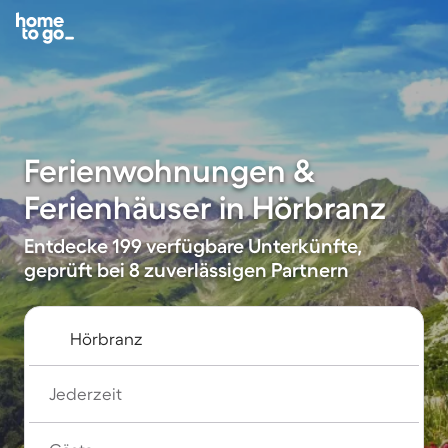
Ferienwohnungen &
Ferienhäuser in Hörbranz
Entdecke 199 verfügbare Unterkünfte,
geprüft bei 8 zuverlässigen Partnern
Jederzeit