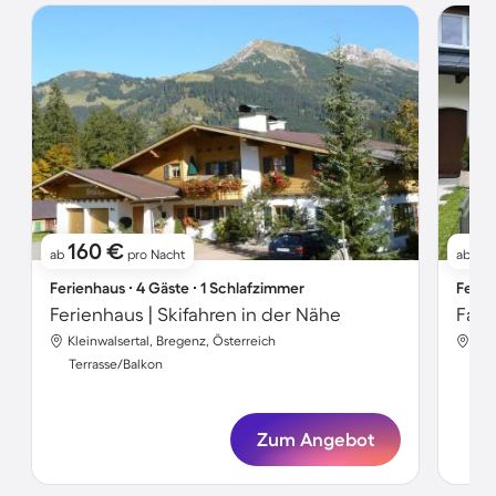
160 €
19
ab
pro Nacht
ab
Ferienhaus ∙ 4 Gäste ∙ 1 Schlafzimmer
Ferie
Ferienhaus | Skifahren in der Nähe
Kleinwalsertal, Bregenz, Österreich
Kle
Terrasse/Balkon
Ter
Zum Angebot