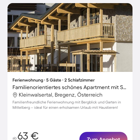
Ferienwohnung ∙ 5 Gäste ∙ 2 Schlafzimmer
Familienorientiertes schönes Apartment mit Sauna, Garten und Terrasse | Bergblick | Nah am Skifahren | Hunde erlaubt
Kleinwalsertal, Bregenz, Österreich
Familienfreundliche Ferienwohnung mit Bergblick und Garten in
Mittelberg – ideal für einen erholsamen Urlaub mit Haustieren!
63 €
ab
Zum Angebot