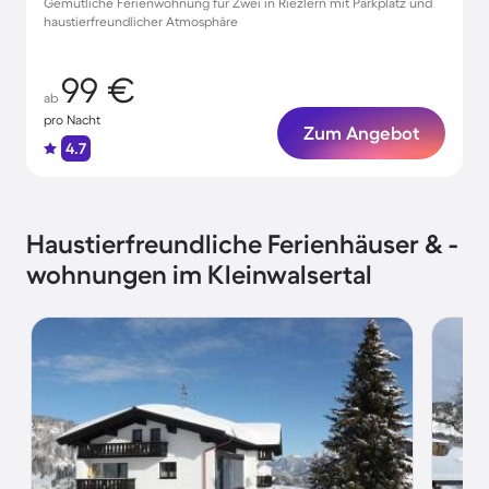
Gemütliche Ferienwohnung für Zwei in Riezlern mit Parkplatz und
haustierfreundlicher Atmosphäre
99 €
ab
pro Nacht
Zum Angebot
4.7
Haustierfreundliche Ferienhäuser & -
wohnungen im Kleinwalsertal