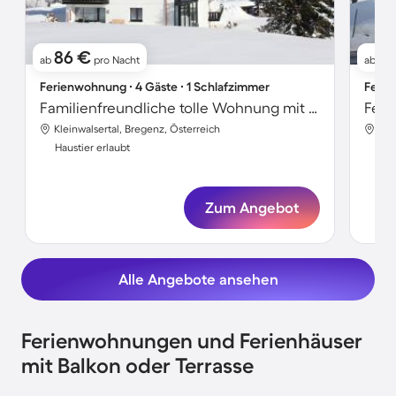
86 €
1
ab
pro Nacht
ab
Ferienwohnung ∙ 4 Gäste ∙ 1 Schlafzimmer
Ferie
Familienfreundliche tolle Wohnung mit Sauna und Garten | Nah am Skifahren | Haustiere erlaubt
Kleinwalsertal, Bregenz, Österreich
Kle
Haustier erlaubt
Hau
Zum Angebot
Alle Angebote ansehen
Ferienwohnungen und Ferienhäuser
mit Balkon oder Terrasse