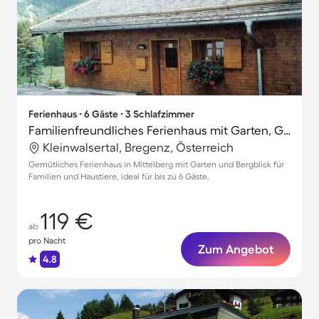
Ferienhaus ∙ 6 Gäste ∙ 3 Schlafzimmer
Familienfreundliches Ferienhaus mit Garten, Grill und Terrasse | Bergblick | Skifahren in der Nähe | Haustierfreundlich
Kleinwalsertal, Bregenz, Österreich
Gemütliches Ferienhaus in Mittelberg mit Garten und Bergblick für
Familien und Haustiere, ideal für bis zu 6 Gäste.
119 €
ab
pro Nacht
Zum Angebot
4.8