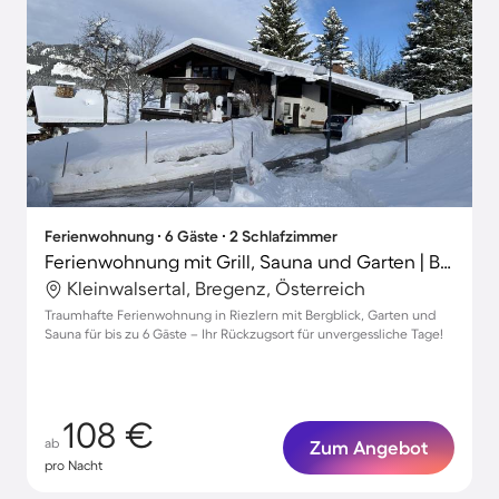
Ferienwohnung ∙ 6 Gäste ∙ 2 Schlafzimmer
Ferienwohnung mit Grill, Sauna und Garten | Bergblick
Kleinwalsertal, Bregenz, Österreich
Traumhafte Ferienwohnung in Riezlern mit Bergblick, Garten und
Sauna für bis zu 6 Gäste – Ihr Rückzugsort für unvergessliche Tage!
108 €
ab
Zum Angebot
pro Nacht