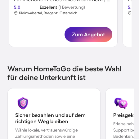
5.0
Exzellent
(1 Bewertung)
5.0
Kleinwalsertal, Bregenz, Österreich
Kle
Zum Angebot
Warum HomeToGo die beste Wahl
für deine Unterkunft ist
Sicher bezahlen und auf dem
Preisgekr
richtigen Weg bleiben
Erlebe nahtl
Wähle lokale, vertrauenswürdige
Support bei 
Zahlungsmethoden sowie eine
Bedenken.