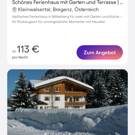
Schönes Ferienhaus mit Garten und Terrasse | Nah am Skifahren | Hunde erlaubt
Kleinwalsertal, Bregenz, Österreich
Idyllisches Ferienhaus in Mittelberg für zwei mit Garten und Küche –
Ihr Rückzugsort für unvergessliche Momente mit Haustier
113 €
ab
Zum Angebot
pro Nacht