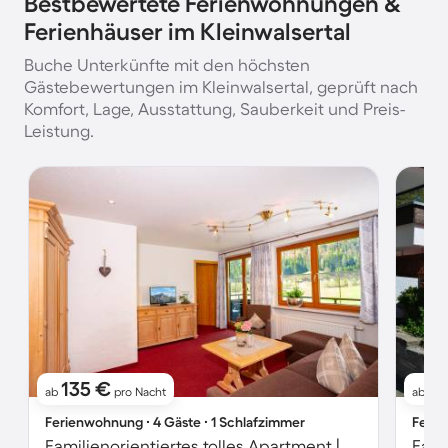
Bestbewertete Ferienwohnungen &
Ferienhäuser im Kleinwalsertal
Buche Unterkünfte mit den höchsten
Gästebewertungen im Kleinwalsertal, geprüft nach
Komfort, Lage, Ausstattung, Sauberkeit und Preis-
Leistung.
135 €
1
ab
pro Nacht
ab
Ferienwohnung ∙ 4 Gäste ∙ 1 Schlafzimmer
Ferie
Familienorientiertes tolles Apartment | Bergblick | Skifahren in der Nähe