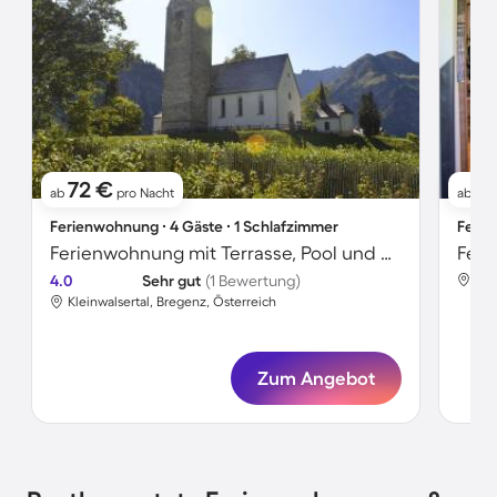
72 €
1
ab
pro Nacht
ab
Ferienwohnung ∙ 4 Gäste ∙ 1 Schlafzimmer
Ferie
Ferienwohnung mit Terrasse, Pool und Sauna | Bergblick | Nah am Skifahren
4.0
Sehr gut
(1 Bewertung)
Kle
Kleinwalsertal, Bregenz, Österreich
Zum Angebot