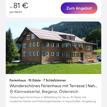
81 €
ab
Zum Angebot
pro Nacht
Ferienhaus ∙ 10 Gäste ∙ 7 Schlafzimmer
Wunderschönes Ferienhaus mit Terrasse | Nah am Skifahren
Kleinwalsertal, Bregenz, Österreich
Geräumiges Ferienhaus in Mittelberg für bis zu 10 Gäste mit
moderner Küche und Parkmöglichkeiten in traumhafter Umgebung