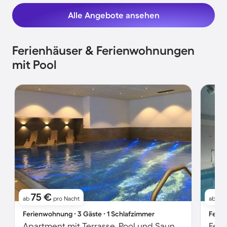
Alle Angebote ansehen
Ferienhäuser & Ferienwohnungen
mit Pool
75 €
8
ab
pro Nacht
ab
Ferienwohnung ∙ 3 Gäste ∙ 1 Schlafzimmer
Ferie
Apartment mit Terrasse, Pool und Sauna | Bergblick | Nah am Skifahren