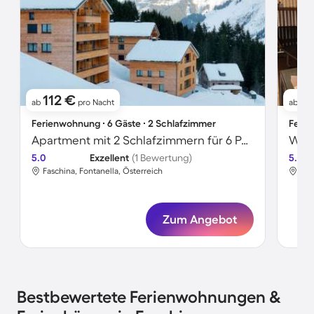
112 €
1
ab
pro Nacht
ab
Ferienwohnung ∙ 6 Gäste ∙ 2 Schlafzimmer
Ferie
Apartment mit 2 Schlafzimmern für 6 Personen
Wohn
5.0
Exzellent
(1 Bewertung)
5.0
Faschina, Fontanella, Österreich
Fas
Zum Angebot
Bestbewertete Ferienwohnungen &