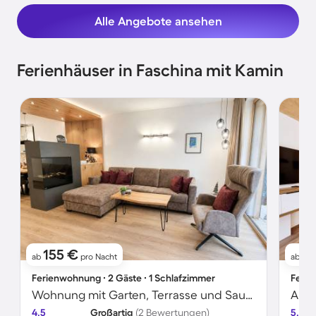
Alle Angebote ansehen
Ferienhäuser in Faschina mit Kamin
155 €
1
ab
pro Nacht
ab
Ferienwohnung ∙ 2 Gäste ∙ 1 Schlafzimmer
Ferie
Wohnung mit Garten, Terrasse und Sauna | Bergblick
4.5
Großartig
(2 Bewertungen)
5.0