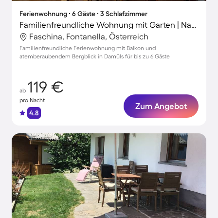
Ferienwohnung ∙ 6 Gäste ∙ 3 Schlafzimmer
Familienfreundliche Wohnung mit Garten | Naturblick | Skifahren in der Nähe
Faschina, Fontanella, Österreich
Familienfreundliche Ferienwohnung mit Balkon und
atemberaubendem Bergblick in Damüls für bis zu 6 Gäste
119 €
ab
pro Nacht
Zum Angebot
4.8