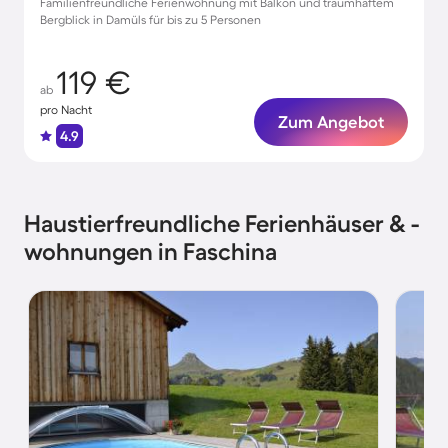
Familienfreundliche Ferienwohnung mit Balkon und traumhaftem
Bergblick in Damüls für bis zu 5 Personen
119 €
ab
pro Nacht
Zum Angebot
4.9
Haustierfreundliche Ferienhäuser & -
wohnungen in Faschina