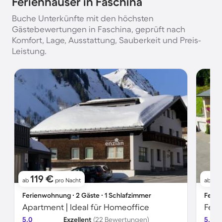
Ferienhäuser in Faschina
Buche Unterkünfte mit den höchsten
Gästebewertungen in Faschina, geprüft nach
Komfort, Lage, Ausstattung, Sauberkeit und Preis-
Leistung.
119 €
11
ab
pro Nacht
ab
Ferienwohnung ∙ 2 Gäste ∙ 1 Schlafzimmer
Ferie
Apartment | Ideal für Homeoffice
Feri
5.0
Exzellent
(22 Bewertungen)
5.0