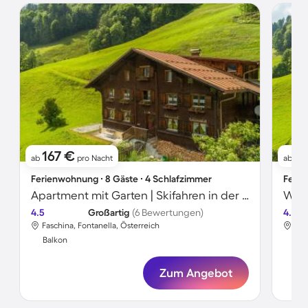
167 €
1
ab
pro Nacht
ab
Ferienwohnung ∙ 8 Gäste ∙ 4 Schlafzimmer
Ferie
Apartment mit Garten | Skifahren in der Nähe
Woh
4.5
Großartig
(6 Bewertungen)
4.5
Faschina, Fontanella, Österreich
Fas
Balkon
Bal
Zum Angebot