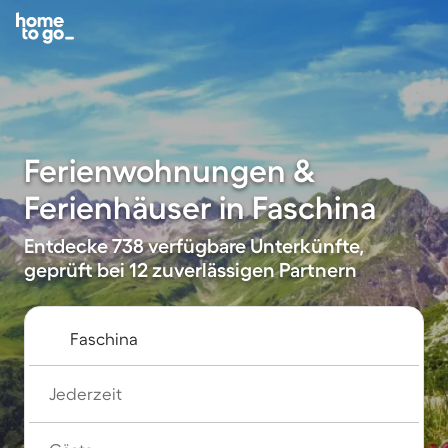
Ferienwohnungen &
Ferienhäuser in Faschina
Entdecke 738 verfügbare Unterkünfte,
geprüft bei 12 zuverlässigen Partnern
Jederzeit