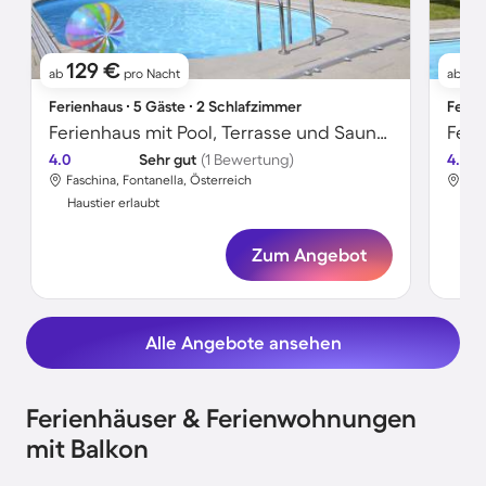
129 €
1
ab
pro Nacht
ab
Ferienhaus ∙ 5 Gäste ∙ 2 Schlafzimmer
Ferie
Ferienhaus mit Pool, Terrasse und Sauna | Bergblick
4.0
Sehr gut
(1 Bewertung)
4.2
Faschina, Fontanella, Österreich
Fas
Haustier erlaubt
Hau
Zum Angebot
Alle Angebote ansehen
Ferienhäuser & Ferienwohnungen
mit Balkon