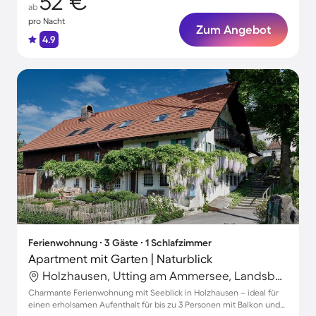
52 €
ab
pro Nacht
Zum Angebot
4.9
Ferienwohnung ∙ 3 Gäste ∙ 1 Schlafzimmer
Apartment mit Garten | Naturblick
Holzhausen, Utting am Ammersee, Landsberg am Lech
Charmante Ferienwohnung mit Seeblick in Holzhausen – ideal für
einen erholsamen Aufenthalt für bis zu 3 Personen mit Balkon und