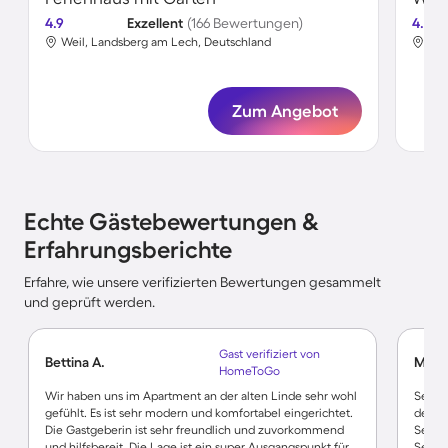
4.9
Exzellent
(166 Bewertungen)
4.6
Weil, Landsberg am Lech, Deutschland
Zum Angebot
Echte Gästebewertungen &
Erfahrungsberichte
Erfahre, wie unsere verifizierten Bewertungen gesammelt
und geprüft werden.
Gast verifiziert von
Bettina A.
M. P.
HomeToGo
Wir haben uns im Apartment an der alten Linde sehr wohl
Sehr s
gefühlt. Es ist sehr modern und komfortabel eingerichtet.
den k
Die Gastgeberin ist sehr freundlich und zuvorkommend
Sehr f
und hilfsbereit. Die Lage ist ein super Ausgangspunkt für
Sehr 