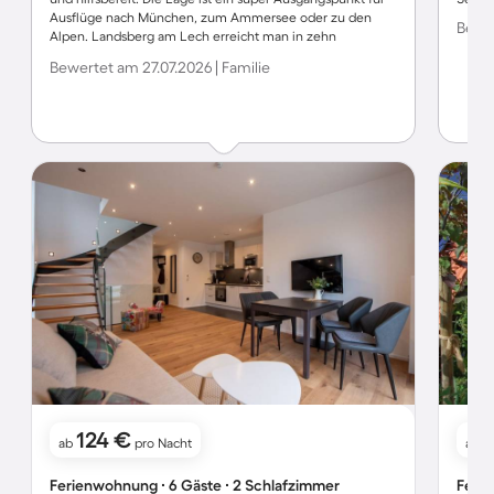
Ausflüge nach München, zum Ammersee oder zu den
Bewer
Alpen. Landsberg am Lech erreicht man in zehn
Autominuten und ist ein sehr hübsches, attraktives
Bewertet am 27.07.2026 | Familie
Städtchen, wo man schön bummeln und gut essen kann.
Wir kommen gerne wieder hierher und können diese
Ferienwohnung nur wärmstens weiterempfehlen.
124 €
ab
pro Nacht
ab
Ferienwohnung ∙ 6 Gäste ∙ 2 Schlafzimmer
Ferie