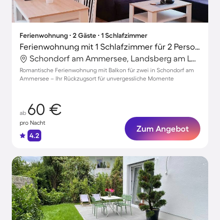
Ferienwohnung ∙ 2 Gäste ∙ 1 Schlafzimmer
Ferienwohnung mit 1 Schlafzimmer für 2 Personen
Schondorf am Ammersee, Landsberg am Lech, Deutschland
Romantische Ferienwohnung mit Balkon für zwei in Schondorf am
Ammersee – Ihr Rückzugsort für unvergessliche Momente
60 €
ab
pro Nacht
Zum Angebot
4.2