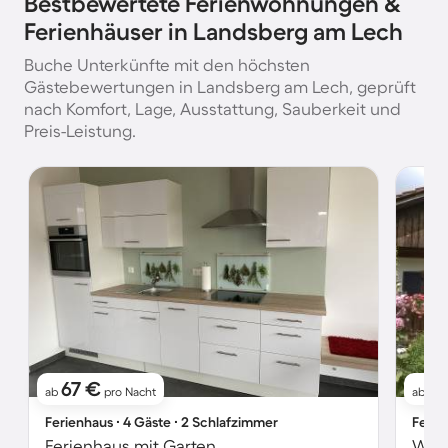
Bestbewertete Ferienwohnungen &
Ferienhäuser in Landsberg am Lech
Buche Unterkünfte mit den höchsten
Gästebewertungen in Landsberg am Lech, geprüft
nach Komfort, Lage, Ausstattung, Sauberkeit und
Preis-Leistung.
67 €
1
ab
pro Nacht
ab
Ferienhaus ∙ 4 Gäste ∙ 2 Schlafzimmer
Ferie
Ferienhaus mit Garten
Wohn