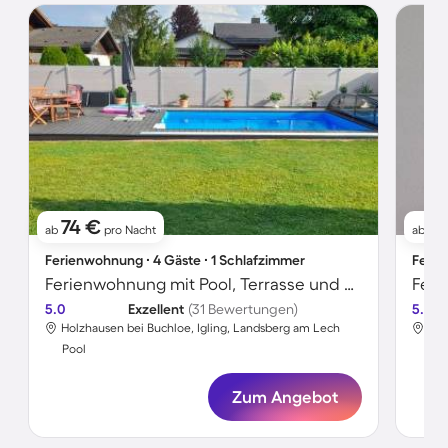
74 €
8
ab
pro Nacht
ab
Ferienwohnung ∙ 4 Gäste ∙ 1 Schlafzimmer
Ferie
Ferienwohnung mit Pool, Terrasse und Garten
5.0
Exzellent
(31 Bewertungen)
5.0
Holzhausen bei Buchloe, Igling, Landsberg am Lech
Hol
Pool
Poo
Zum Angebot