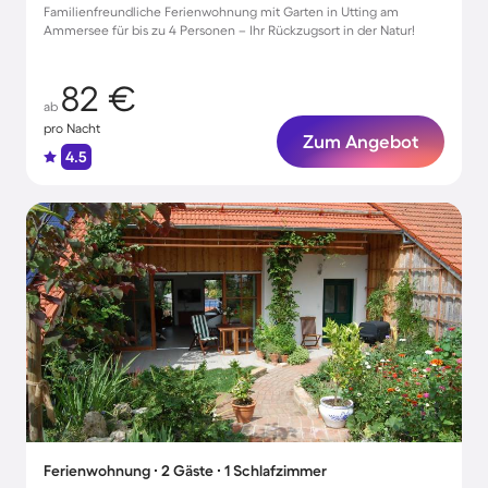
Familienfreundliche Ferienwohnung mit Garten in Utting am
Ammersee für bis zu 4 Personen – Ihr Rückzugsort in der Natur!
82 €
ab
pro Nacht
Zum Angebot
4.5
Ferienwohnung ∙ 2 Gäste ∙ 1 Schlafzimmer