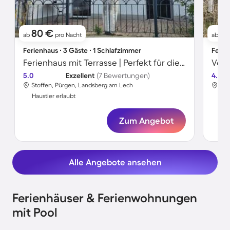
80 €
9
ab
pro Nacht
ab
Ferienhaus ∙ 3 Gäste ∙ 1 Schlafzimmer
Ferie
Ferienhaus mit Terrasse | Perfekt für die Arbeit von Zuhause
5.0
Exzellent
(7 Bewertungen)
4.0
Stoffen, Pürgen, Landsberg am Lech
Pit
Haustier erlaubt
Hau
Zum Angebot
Alle Angebote ansehen
Ferienhäuser & Ferienwohnungen
mit Pool