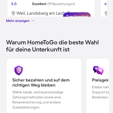
5.0
Exzellent
(19 Bewertungen)
4.8
Weil, Landsberg am Lech, Deutschland
Zum Angebot
Mehr anzeigen
Warum HomeToGo die beste Wahl
für deine Unterkunft ist
Sicher bezahlen und auf dem
Preisgekr
richtigen Weg bleiben
Erlebe nahtl
Wähle lokale, vertrauenswürdige
Support bei 
Zahlungsmethoden sowie eine
Bedenken.
Reiseversicherung und andere
Zusatzleistungen.