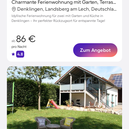
Charmante Ferienwohnung mit Garten, Terrasse und Grill | Haustiere sind willkommen
Denklingen, Landsberg am Lech, Deutschland
Idyllische Ferienwohnung für zwei mit Garten und Küche in
Denklingen – Ihr perfekter Rückzugsort für entspannte Tage!
86 €
ab
pro Nacht
Zum Angebot
4.8