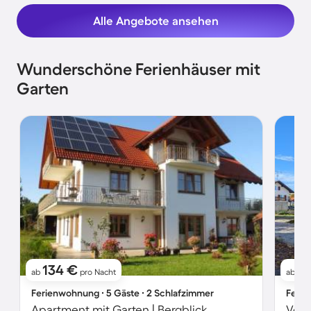
Alle Angebote ansehen
Wunderschöne Ferienhäuser mit
Garten
134 €
1
ab
pro Nacht
ab
Ferienwohnung ∙ 5 Gäste ∙ 2 Schlafzimmer
Ferie
Apartment mit Garten | Bergblick