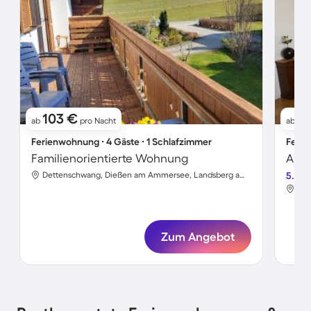
103 €
14
ab
pro Nacht
ab
Ferienwohnung ∙ 4 Gäste ∙ 1 Schlafzimmer
Ferie
Familienorientierte Wohnung
Apar
Dettenschwang, Dießen am Ammersee, Landsberg am Lech
5.0
Zum Angebot