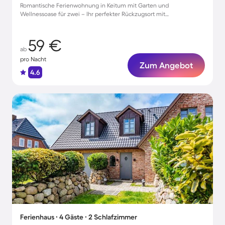
Romantische Ferienwohnung in Keitum mit Garten und
Wellnessoase für zwei – Ihr perfekter Rückzugsort mit
Haustierfreundlichkeit!
59 €
ab
pro Nacht
Zum Angebot
4.6
Ferienhaus ∙ 4 Gäste ∙ 2 Schlafzimmer