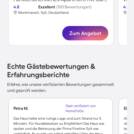
4.8
Exzellent
(100 Bewertungen)
4.6
Munkmarsch, Sylt, Deutschland
Mun
Zum Angebot
Echte Gästebewertungen &
Erfahrungsberichte
Erfahre, wie unsere verifizierten Bewertungen gesammelt
und geprüft werden.
Gast verifiziert von
Petra M.
Ella K
HomeToGo
Das Haus hatte eine ruhige Lage und zum Strand nur 5
Alle E
Minuten. Für Hundebesitzer zu Empfehlen! Das Haus war
übertr
sauber und die Betreuung der Firma Fineline Sylt war
beschr
vorbildlich. Es wurde uns sofort geholfen ! Den das Haus
wolle