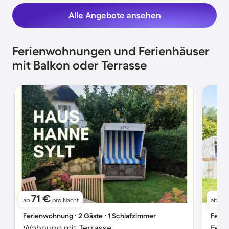
Alle Angebote ansehen
Ferienwohnungen und Ferienhäuser
mit Balkon oder Terrasse
71 €
11
ab
pro Nacht
ab
Ferienwohnung ∙ 2 Gäste ∙ 1 Schlafzimmer
Ferie
Wohnung mit Terrasse
Feri