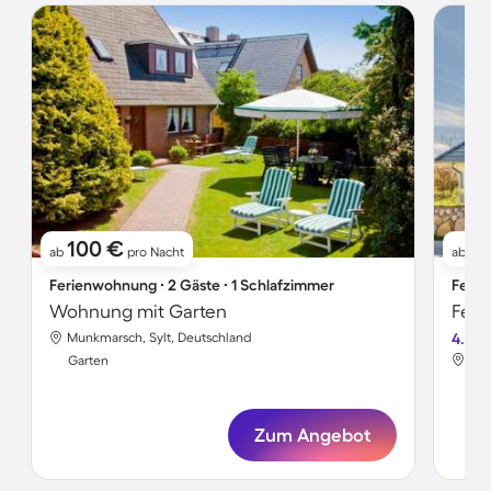
100 €
12
ab
pro Nacht
ab
Ferienwohnung ∙ 2 Gäste ∙ 1 Schlafzimmer
Ferie
Wohnung mit Garten
Feri
Munkmarsch, Sylt, Deutschland
4.5
Mun
Garten
Gar
Zum Angebot