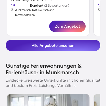
4.9
Exzellent
(2 Bewertungen)
4.3
Munkmarsch, Sylt, Deutschland
Mun
Terrasse/Balkon
Ter
Zum Angebot
Alle Angebote ansehen
Günstige Ferienwohnungen &
Ferienhäuser in Munkmarsch
Entdecke preiswerte Unterkünfte mit hoher Qualität
und bestem Preis-Leistungs-Verhältnis.