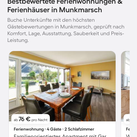
Bestbewertete Ferienwohnungen &
Ferienhäuser in Munkmarsch
Buche Unterkünfte mit den höchsten
Gästebewertungen in Munkmarsch, geprüft nach
Komfort, Lage, Ausstattung, Sauberkeit und Preis-
Leistung.
76 €
6
ab
pro Nacht
ab
Ferienwohnung ∙ 4 Gäste ∙ 2 Schlafzimmer
Ferie
Familienorientiertes Apartment mit Garten und Terrasse | Haustiere sind willkommen
Wohn