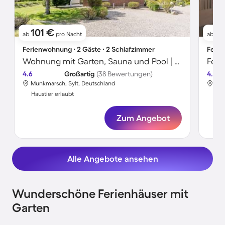
101 €
9
ab
pro Nacht
ab
Ferienwohnung ∙ 2 Gäste ∙ 2 Schlafzimmer
Ferie
Wohnung mit Garten, Sauna und Pool | Gartenblick
4.6
Großartig
(38 Bewertungen)
4.5
Munkmarsch, Sylt, Deutschland
Mun
Haustier erlaubt
Hau
Zum Angebot
Alle Angebote ansehen
Wunderschöne Ferienhäuser mit
Garten