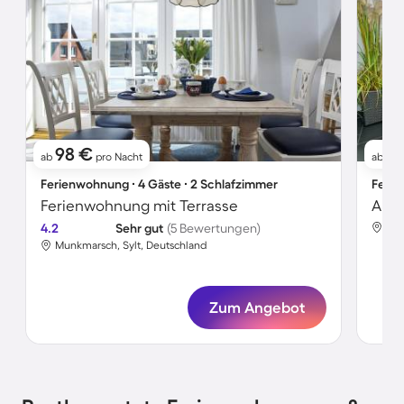
98 €
8
ab
pro Nacht
ab
Ferienwohnung ∙ 4 Gäste ∙ 2 Schlafzimmer
Ferie
Ferienwohnung mit Terrasse
4.2
Sehr gut
(5 Bewertungen)
Mun
Munkmarsch, Sylt, Deutschland
Zum Angebot