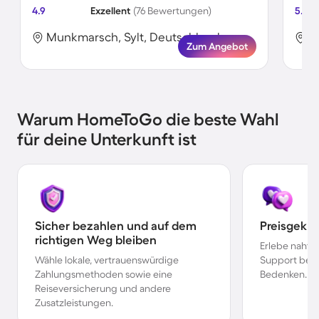
4.9
Exzellent
(76 Bewertungen)
5.0
Munkmarsch, Sylt, Deutschland
M
Zum Angebot
Warum HomeToGo die beste Wahl
für deine Unterkunft ist
Sicher bezahlen und auf dem
Preisgekr
richtigen Weg bleiben
Erlebe nahtl
Wähle lokale, vertrauenswürdige
Support bei 
Zahlungsmethoden sowie eine
Bedenken.
Reiseversicherung und andere
Zusatzleistungen.