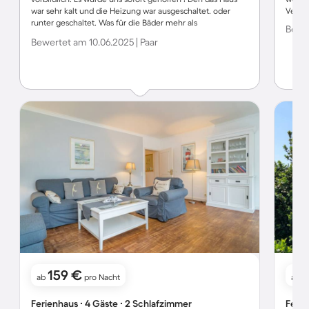
war sehr kalt und die Heizung war ausgeschaltet. oder
Vermie
runter geschaltet. Was für die Bäder mehr als
Bewer
unangenehm war. Den die Heizung wurden nicht warm,
Bewertet am 10.06.2025 | Paar
trotz der Einstellungsregler. Dies hat den Urlaub sehr
unangenehm überschattet ! Leider !
159 €
ab
pro Nacht
ab
Ferienhaus ∙ 4 Gäste ∙ 2 Schlafzimmer
Ferie