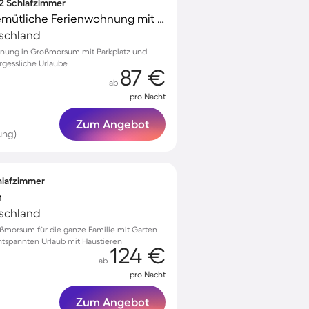
 2 Schlafzimmer
Familienorientierte gemütliche Ferienwohnung mit Terrasse und Garten | Gartenblick | Haustiere sind willkommen
tschland
hnung in Großmorsum mit Parkplatz und
ergessliche Urlaube
87 €
ab
pro Nacht
Zum Angebot
ung)
chlafzimmer
n
tschland
ßmorsum für die ganze Familie mit Garten
entspannten Urlaub mit Haustieren
124 €
ab
pro Nacht
Zum Angebot