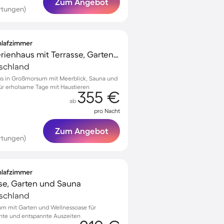
Zum Angebot
rtungen)
chlafzimmer
Kinderfreundliches Ferienhaus mit Terrasse, Garten und Sauna | Gartenblick | Perfekt für die Arbeit von Zuhause | Haustiere sind willkommen
tschland
us in Großmorsum mit Meerblick, Sauna und
r erholsame Tage mit Haustieren
355 €
ab
pro Nacht
Zum Angebot
rtungen)
chlafzimmer
sse, Garten und Sauna
tschland
sum mit Garten und Wellnessoase für
te und entspannte Auszeiten