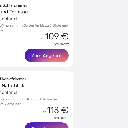
 2 Schlafzimmer
und Terrasse
tschland
roßmorsum mit Garten für bis zu 3 Gäste und
re
109 €
ab
pro Nacht
Zum Angebot
 1 Schlafzimmer
 Naturblick
tschland
roßmorsum mit Balkon und Garten für
em Vierbeiner
118 €
ab
pro Nacht