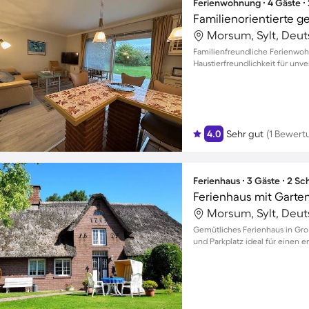
Ferienwohnung ∙ 4 Gäste ∙
Morsum, Sylt, Deu
Familienfreundliche Ferienwo
Haustierfreundlichkeit für unv
4.0
Sehr gut
(1 Bewert
Ferienhaus ∙ 3 Gäste ∙ 2 S
Ferienhaus mit Garte
Morsum, Sylt, Deu
Gemütliches Ferienhaus in Gro
und Parkplatz ideal für einen 