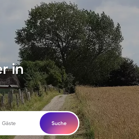
r in
Gäste
Suche