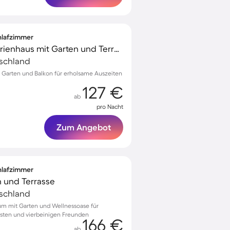
chlafzimmer
Voll ausgestattetes Ferienhaus mit Garten und Terrasse
tschland
 Garten und Balkon für erholsame Auszeiten
127 €
ab
pro Nacht
Zum Angebot
chlafzimmer
n und Terrasse
tschland
sum mit Garten und Wellnessoase für
ästen und vierbeinigen Freunden
166 €
ab