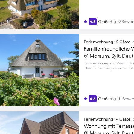
4.5
Großartig
(9 Bewer
Ferienwohnung ∙ 2 Gäste ∙
Morsum, Sylt, Deu
Ferienwohnung mit Meerblick i
ideal für Familien, direkt am S
4.6
Großartig
(11 Bewe
Ferienwohnung ∙ 4 Gäste ∙
Wohnung mit Terrasse,
Morsum, Sylt, Deu