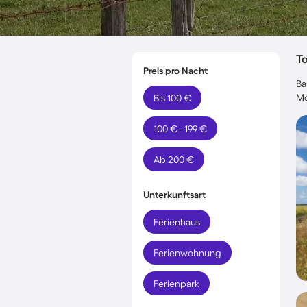
T
Preis pro Nacht
Ba
Mo
Bis 100 €
100 € - 199 €
Ab 200 €
Unterkunftsart
Ferienhaus
Ferienwohnung
Ferienpark