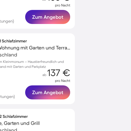
pro Nacht
Zum Angebot
tungen)
 1 Schlafzimmer
Familienfreundliche Wohnung mit Garten und Terrasse | Meerblick | Nah am Strand | Perfekt für die Arbeit von Zuhause
tschland
n Kleinmorsum – Haustierfreundlich und
trand mit Garten und Parkplatz
137 €
ab
pro Nacht
Zum Angebot
rtungen)
 2 Schlafzimmer
 Garten und Grill
tschland