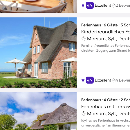
4.9
Exzellent
(42 Bewe
Ferienhaus ∙ 6 Gäste ∙ 3 S
Morsum, Sylt, Deu
Familienfreundliches Ferienha
direktem Zugang zum Strand fü
4.9
Exzellent
(44 Bewe
Ferienhaus ∙ 4 Gäste ∙ 2 S
Ferienhaus mit Terra
Morsum, Sylt, Deu
Idyllisches Ferienhaus in Arch
unvergessliche Familienmomen