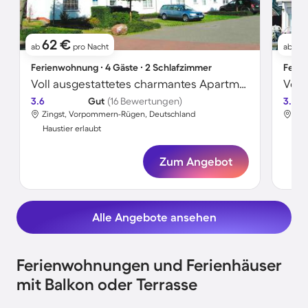
62 €
4
ab
pro Nacht
ab
Ferienwohnung ∙ 4 Gäste ∙ 2 Schlafzimmer
Ferie
Voll ausgestattetes charmantes Apartment | Nah am Strand | Haustiere erlaubt
3.6
Gut
(16 Bewertungen)
3.8
Zingst, Vorpommern-Rügen, Deutschland
Zin
Haustier erlaubt
Hau
Zum Angebot
Alle Angebote ansehen
Ferienwohnungen und Ferienhäuser
mit Balkon oder Terrasse