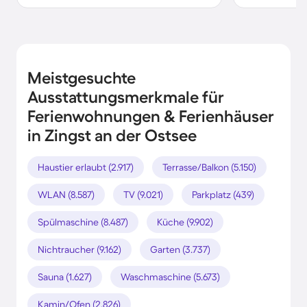
Meistgesuchte
Ausstattungsmerkmale für
Ferienwohnungen & Ferienhäuser
in Zingst an der Ostsee
Haustier erlaubt (2.917)
Terrasse/Balkon (5.150)
WLAN (8.587)
TV (9.021)
Parkplatz (439)
Spülmaschine (8.487)
Küche (9.902)
Nichtraucher (9.162)
Garten (3.737)
Sauna (1.627)
Waschmaschine (5.673)
Kamin/Ofen (2.826)