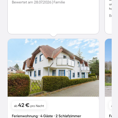
Bewertet am 28.07.2026 | Familie
unetrs
hohem
Bewer
42 €
ab
pro Nacht
ab
Ferienwohnung ∙ 4 Gäste ∙ 2 Schlafzimmer
Ferie