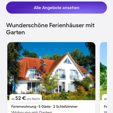
Alle Angebote ansehen
Wunderschöne Ferienhäuser mit
Garten
52 €
4
ab
pro Nacht
ab
Ferienwohnung ∙ 5 Gäste ∙ 2 Schlafzimmer
Ferie
Wohnung mit Garten