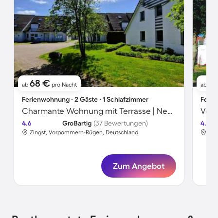
68 €
5
ab
pro Nacht
ab
Ferienwohnung ∙ 2 Gäste ∙ 1 Schlafzimmer
Ferie
Charmante Wohnung mit Terrasse | Neben dem Strand
4.6
Großartig
(37 Bewertungen)
4.5
Zingst, Vorpommern-Rügen, Deutschland
Zin
Zum Angebot