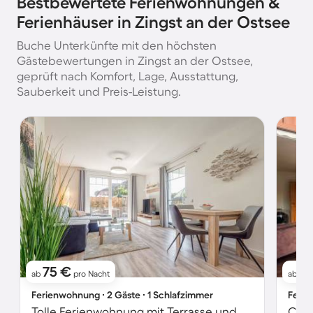
Bestbewertete Ferienwohnungen &
Ferienhäuser in Zingst an der Ostsee
Buche Unterkünfte mit den höchsten
Gästebewertungen in Zingst an der Ostsee,
geprüft nach Komfort, Lage, Ausstattung,
Sauberkeit und Preis-Leistung.
75 €
5
ab
pro Nacht
ab
Ferienwohnung ∙ 2 Gäste ∙ 1 Schlafzimmer
Ferie
Tolle Ferienwohnung mit Terrasse und Garten
Char