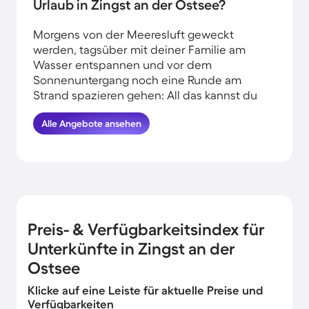
Urlaub in Zingst an der Ostsee?
Morgens von der Meeresluft geweckt
werden, tagsüber mit deiner Familie am
Wasser entspannen und vor dem
Sonnenuntergang noch eine Runde am
Strand spazieren gehen: All das kannst du
erleben, wenn du deinen Urlaub am
Alle Angebote ansehen
Wasser in Zingst an der Ostsee verbringst.
HomeToGo hat für dich die besten
Angebote herausgesucht. Finde und
buche hier die schönsten Ferienhäuser an
der Küste in Zingst an der Ostsee und
komme garantiert erholt und munter
wieder nachhause.
Preis- & Verfügbarkeitsindex für
Unterkünfte in Zingst an der
Ostsee
Klicke auf eine Leiste für aktuelle Preise und
Verfügbarkeiten