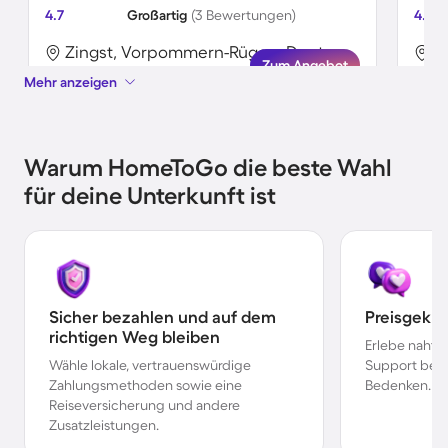
4.7
Großartig
(3 Bewertungen)
4.3
Zingst, Vorpommern-Rügen, Deutschland
Zum Angebot
Mehr anzeigen
Warum HomeToGo die beste Wahl
für deine Unterkunft ist
Sicher bezahlen und auf dem
Preisgekr
richtigen Weg bleiben
Erlebe nahtl
Wähle lokale, vertrauenswürdige
Support bei 
Zahlungsmethoden sowie eine
Bedenken.
Reiseversicherung und andere
Zusatzleistungen.