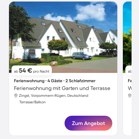
54 €
8
ab
pro Nacht
ab
Ferienwohnung ∙ 4 Gäste ∙ 2 Schlafzimmer
Ferie
Ferienwohnung mit Garten und Terrasse
Woh
Zingst, Vorpommern-Rügen, Deutschland
Zin
Terrasse/Balkon
Ter
Zum Angebot