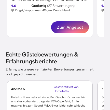
4.6
Großartig
(27 Bewertungen)
4.8
Zingst, Vorpommern-Rügen, Deutschland
Zin
Zum Angebot
Echte Gästebewertungen &
Erfahrungsberichte
Erfahre, wie unsere verifizierten Bewertungen gesammelt
und geprüft werden.
Gast verifiziert von
Andrea S.
Kirst
HomeToGo
Unterkunft war sehr schön, außer Geschirrtücher war für
Sehr 
uns alles vorhanden. Lage der FEWO perfekt, 5 min
uns (M
maximal bis zum Strand! WLAN war leider sehr schlecht!
außer 
wäre e