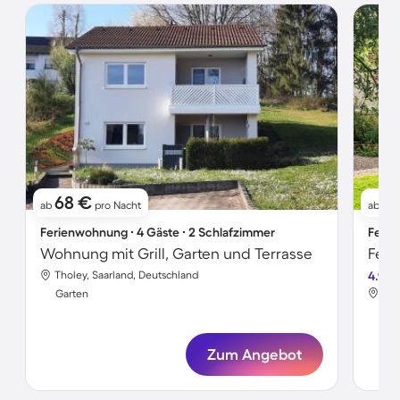
68 €
7
ab
pro Nacht
ab
Ferienwohnung ∙ 4 Gäste ∙ 2 Schlafzimmer
Ferie
Wohnung mit Grill, Garten und Terrasse
Feri
Tholey, Saarland, Deutschland
4.9
Tho
Garten
Gar
Zum Angebot