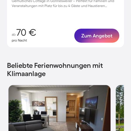
Gemütliches Cottage in Gonnesweiler – Perfekt für Familien und
Veranstaltungen mit Platz für bis zu 4 Gäste und Haustieren
willkommen!
70 €
ab
Zum Angebot
pro Nacht
Beliebte Ferienwohnungen mit
Klimaanlage