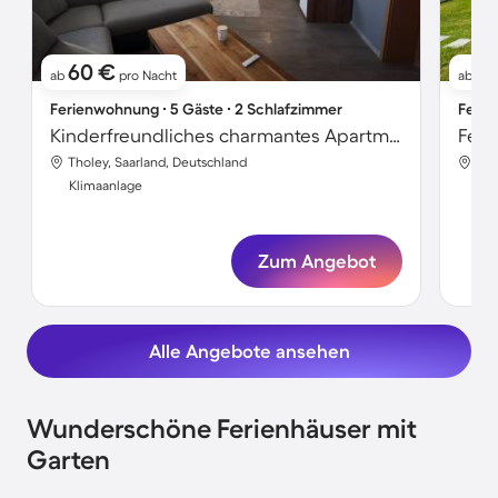
60 €
1
ab
pro Nacht
ab
Ferienwohnung ∙ 5 Gäste ∙ 2 Schlafzimmer
Ferie
Kinderfreundliches charmantes Apartment mit Grill und Terrasse | Haustiere erlaubt
Tholey, Saarland, Deutschland
Tho
Klimaanlage
Kli
Zum Angebot
Alle Angebote ansehen
Wunderschöne Ferienhäuser mit
Garten