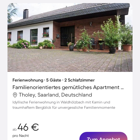
Ferienwohnung ∙ 5 Gäste ∙ 2 Schlafzimmer
Familienorientiertes gemütliches Apartment mit Whirlpool, Terrasse und Grill | Naturblick | Hunde erlaubt
Tholey, Saarland, Deutschland
Idyllische Ferienwohnung in Waldhölzbach mit Kamin und
traumhaftem Bergblick für unvergessliche Familienmomente
46 €
ab
pro Nacht
Zum Angebot