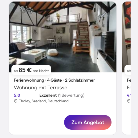
85 €
41
ab
pro Nacht
ab
Ferienwohnung ∙ 4 Gäste ∙ 2 Schlafzimmer
Ferie
Wohnung mit Terrasse
Feri
5.0
Exzellent
(1 Bewertung)
4.9
Tholey, Saarland, Deutschland
Tho
Zum Angebot