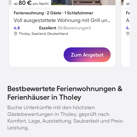
80 €
3
ab
pro Nacht
ab
Ferienwohnung ∙ 2 Gäste ∙ 1 Schlafzimmer
Ferie
Voll ausgestattete Wohnung mit Grill und Garten
4.8
Exzellent
(16 Bewertungen)
4.8
Tholey, Saarland, Deutschland
Tho
Zum Angebot
Bestbewertete Ferienwohnungen &
Ferienhäuser in Tholey
Buche Unterkünfte mit den höchsten
Gästebewertungen in Tholey, geprüft nach
Komfort, Lage, Ausstattung, Sauberkeit und Preis-
Leistung.