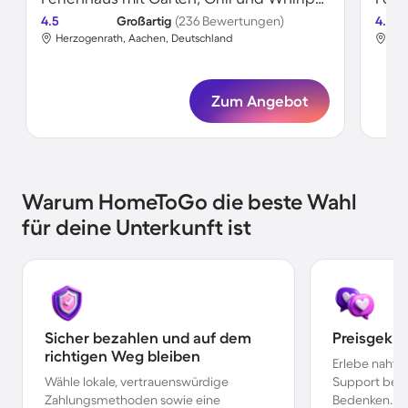
4.5
Großartig
(236 Bewertungen)
4.5
Herzogenrath, Aachen, Deutschland
Her
Zum Angebot
Warum HomeToGo die beste Wahl
für deine Unterkunft ist
Sicher bezahlen und auf dem
Preisgekr
richtigen Weg bleiben
Erlebe nahtl
Wähle lokale, vertrauenswürdige
Support bei 
Zahlungsmethoden sowie eine
Bedenken.