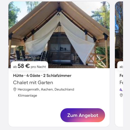
58 €
9
ab
pro Nacht
ab
Hütte ∙ 4 Gäste ∙ 2 Schlafzimmer
Ferie
Chalet mit Garten
Feri
Herzogenrath, Aachen, Deutschland
4.0
Her
Klimaanlage
Kli
Zum Angebot