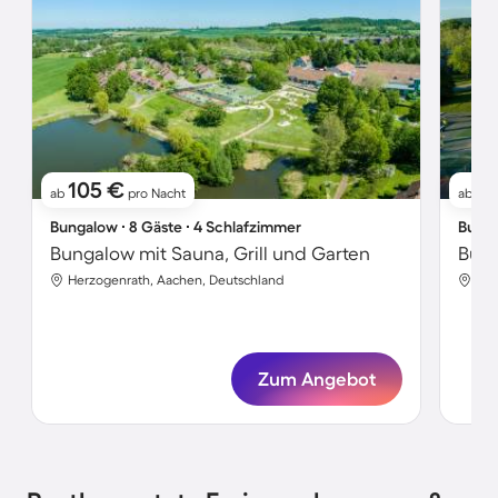
105 €
2
ab
pro Nacht
ab
Bungalow ∙ 8 Gäste ∙ 4 Schlafzimmer
Bunga
Bungalow mit Sauna, Grill und Garten
Bung
Herzogenrath, Aachen, Deutschland
Her
Zum Angebot