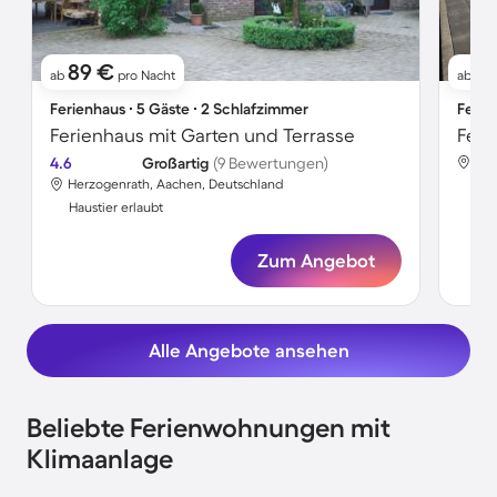
89 €
3
ab
pro Nacht
ab
Ferienhaus ∙ 5 Gäste ∙ 2 Schlafzimmer
Ferie
Ferienhaus mit Garten und Terrasse
4.6
Großartig
(9 Bewertungen)
Her
Herzogenrath, Aachen, Deutschland
Hau
Haustier erlaubt
Zum Angebot
Alle Angebote ansehen
Beliebte Ferienwohnungen mit
Klimaanlage