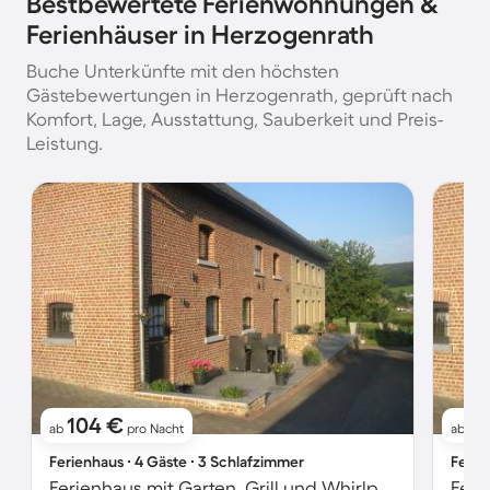
Bestbewertete Ferienwohnungen &
Ferienhäuser in Herzogenrath
Buche Unterkünfte mit den höchsten
Gästebewertungen in Herzogenrath, geprüft nach
Komfort, Lage, Ausstattung, Sauberkeit und Preis-
Leistung.
104 €
1
ab
pro Nacht
ab
Ferienhaus ∙ 4 Gäste ∙ 3 Schlafzimmer
Ferie
Ferienhaus mit Garten, Grill und Whirlpool | Naturblick