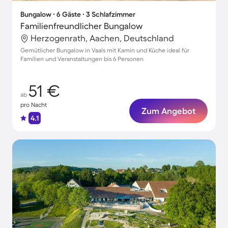
Bungalow ∙ 6 Gäste ∙ 3 Schlafzimmer
Familienfreundlicher Bungalow
Herzogenrath, Aachen, Deutschland
Gemütlicher Bungalow in Vaals mit Kamin und Küche ideal für
Familien und Veranstaltungen bis 6 Personen
51 €
ab
pro Nacht
Zum Angebot
4.1