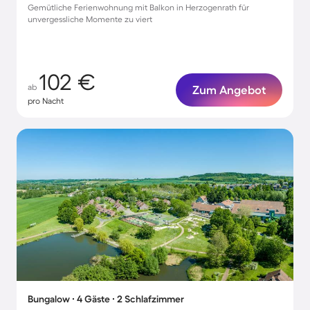
Gemütliche Ferienwohnung mit Balkon in Herzogenrath für
unvergessliche Momente zu viert
102 €
ab
Zum Angebot
pro Nacht
Bungalow ∙ 4 Gäste ∙ 2 Schlafzimmer