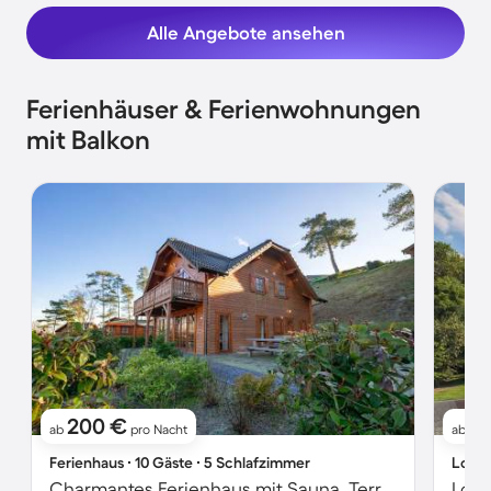
Alle Angebote ansehen
Ferienhäuser & Ferienwohnungen
mit Balkon
200 €
1
ab
pro Nacht
ab
Ferienhaus ∙ 10 Gäste ∙ 5 Schlafzimmer
Lodge
Charmantes Ferienhaus mit Sauna, Terrasse und Garten | Strand in der Nähe | Hunde erlaubt
Lodg