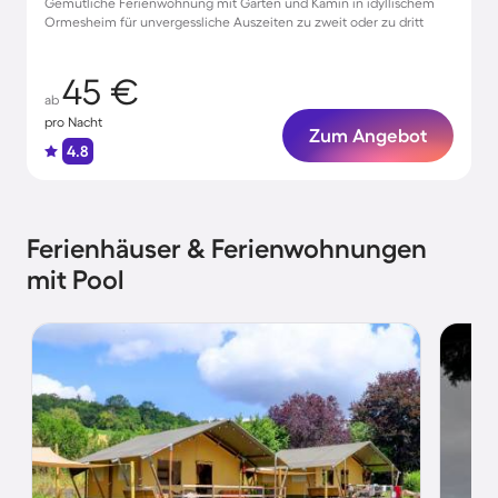
Gemütliche Ferienwohnung mit Garten und Kamin in idyllischem
Ormesheim für unvergessliche Auszeiten zu zweit oder zu dritt
45 €
ab
pro Nacht
Zum Angebot
4.8
Ferienhäuser & Ferienwohnungen
mit Pool