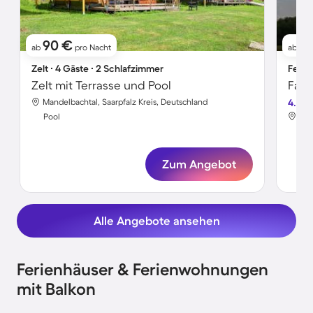
90 €
1
ab
pro Nacht
ab
Zelt ∙ 4 Gäste ∙ 2 Schlafzimmer
Ferie
Zelt mit Terrasse und Pool
Mandelbachtal, Saarpfalz Kreis, Deutschland
4.8
Man
Pool
Poo
Zum Angebot
Alle Angebote ansehen
Ferienhäuser & Ferienwohnungen
mit Balkon