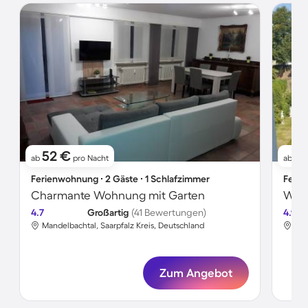
52 €
7
ab
pro Nacht
ab
Ferienwohnung ∙ 2 Gäste ∙ 1 Schlafzimmer
Ferie
Charmante Wohnung mit Garten
4.7
Großartig
(41 Bewertungen)
4.9
Mandelbachtal, Saarpfalz Kreis, Deutschland
Man
Zum Angebot