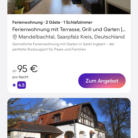
Ferienwohnung ∙ 2 Gäste ∙ 1 Schlafzimmer
Ferienwohnung mit Terrasse, Grill und Garten | Gartenblick | Perfekt für die Arbeit von Zuhause
Mandelbachtal, Saarpfalz Kreis, Deutschland
Gemütliche Ferienwohnung mit Garten in Sankt Ingbert – der
perfekte Rückzugsort für Paare und Familien
95 €
ab
pro Nacht
Zum Angebot
4.5