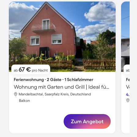
67 €
5
ab
pro Nacht
ab
Ferienwohnung ∙ 2 Gäste ∙ 1 Schlafzimmer
Ferie
Wohnung mit Garten und Grill | Ideal für Homeoffice
Mandelbachtal, Saarpfalz Kreis, Deutschland
4.5
Man
Balkon
Bal
Zum Angebot