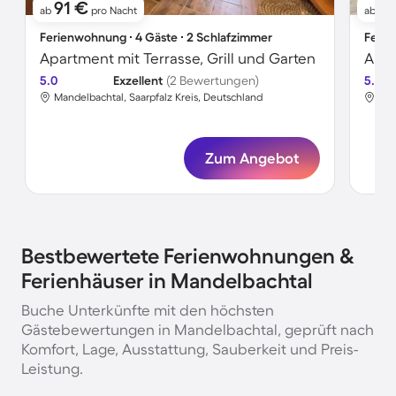
91 €
4
ab
pro Nacht
ab
Ferienwohnung ∙ 4 Gäste ∙ 2 Schlafzimmer
Ferie
Apartment mit Terrasse, Grill und Garten
5.0
Exzellent
(2 Bewertungen)
5.0
Mandelbachtal, Saarpfalz Kreis, Deutschland
Man
Zum Angebot
Bestbewertete Ferienwohnungen &
Ferienhäuser in Mandelbachtal
Buche Unterkünfte mit den höchsten
Gästebewertungen in Mandelbachtal, geprüft nach
Komfort, Lage, Ausstattung, Sauberkeit und Preis-
Leistung.