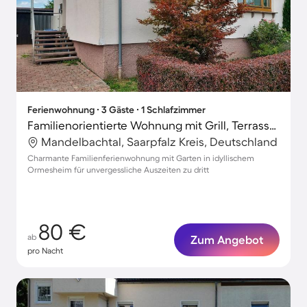
Ferienwohnung ∙ 3 Gäste ∙ 1 Schlafzimmer
Familienorientierte Wohnung mit Grill, Terrasse und Garten | Gartenblick | Perfekt für die Arbeit von Zuhause
Mandelbachtal, Saarpfalz Kreis, Deutschland
Charmante Familienferienwohnung mit Garten in idyllischem
Ormesheim für unvergessliche Auszeiten zu dritt
80 €
ab
Zum Angebot
pro Nacht