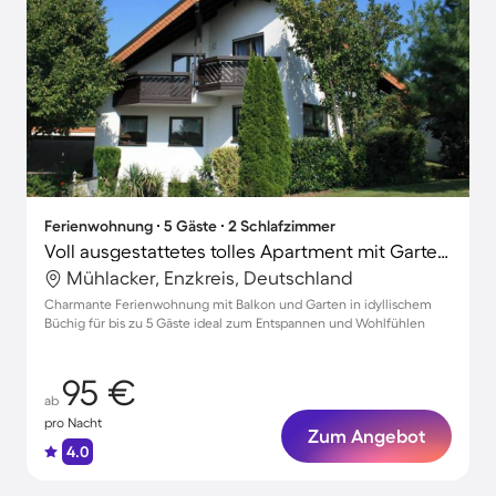
Ferienwohnung ∙ 5 Gäste ∙ 2 Schlafzimmer
Voll ausgestattetes tolles Apartment mit Garten | Perfekt für die Arbeit von Zuhause
Mühlacker, Enzkreis, Deutschland
Charmante Ferienwohnung mit Balkon und Garten in idyllischem
Büchig für bis zu 5 Gäste ideal zum Entspannen und Wohlfühlen
95 €
ab
pro Nacht
Zum Angebot
4.0