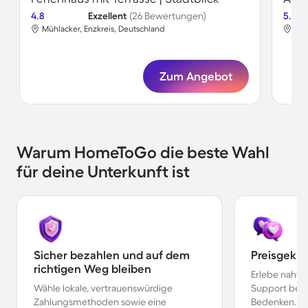
4.8
Exzellent
(26 Bewertungen)
5.0
Mühlacker, Enzkreis, Deutschland
Müh
Zum Angebot
Warum HomeToGo die beste Wahl
für deine Unterkunft ist
Sicher bezahlen und auf dem
Preisgekr
richtigen Weg bleiben
Erlebe nahtl
Wähle lokale, vertrauenswürdige
Support bei 
Zahlungsmethoden sowie eine
Bedenken.