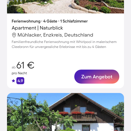
Ferienwohnung ∙ 4 Gäste ∙ 1 Schlafzimmer
Apartment | Naturblick
Mühlacker, Enzkreis, Deutschland
Familienfreundliche Ferienwohnung mit Whirlpool in malerischem
Cleebronn für unvergessliche Erlebnisse mit bis zu 4 Gästen
61 €
ab
pro Nacht
Zum Angebot
4.9