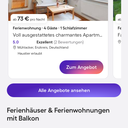
73 €
4
ab
pro Nacht
ab
Ferienwohnung ∙ 4 Gäste ∙ 1 Schlafzimmer
Ferie
Voll ausgestattetes charmantes Apartment mit Garten | Haustierfreundlich
5.0
Exzellent
(2 Bewertungen)
Müh
Mühlacker, Enzkreis, Deutschland
Hau
Haustier erlaubt
Zum Angebot
Alle Angebote ansehen
Ferienhäuser & Ferienwohnungen
mit Balkon