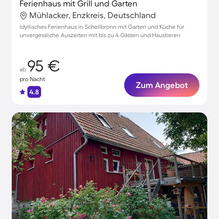
Ferienhaus mit Grill und Garten
Mühlacker, Enzkreis, Deutschland
Idyllisches Ferienhaus in Schellbronn mit Garten und Küche für
unvergessliche Auszeiten mit bis zu 4 Gästen und Haustieren
95 €
ab
pro Nacht
Zum Angebot
4.8