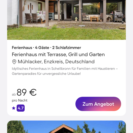
Ferienhaus ∙ 4 Gäste ∙ 2 Schlafzimmer
Ferienhaus mit Terrasse, Grill und Garten
Mühlacker, Enzkreis, Deutschland
Idyllisches Ferienhaus in Schellbronn für Familien mit Haustieren –
Gartenparadies für unvergessliche Urlaube!
89 €
ab
pro Nacht
Zum Angebot
4.7