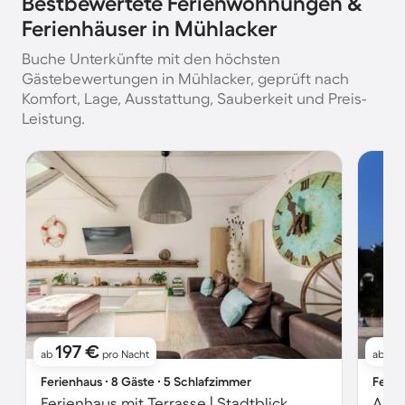
Bestbewertete Ferienwohnungen &
Ferienhäuser in Mühlacker
Buche Unterkünfte mit den höchsten
Gästebewertungen in Mühlacker, geprüft nach
Komfort, Lage, Ausstattung, Sauberkeit und Preis-
Leistung.
197 €
5
ab
pro Nacht
ab
Ferienhaus ∙ 8 Gäste ∙ 5 Schlafzimmer
Ferie
Ferienhaus mit Terrasse | Stadtblick