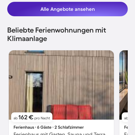
Alle Angebote ansehen
Beliebte Ferienwohnungen mit
Klimaanlage
162 €
1
ab
pro Nacht
ab
Ferienhaus ∙ 6 Gäste ∙ 2 Schlafzimmer
Ferie
Ferienhaus mit Garten, Sauna und Terrasse