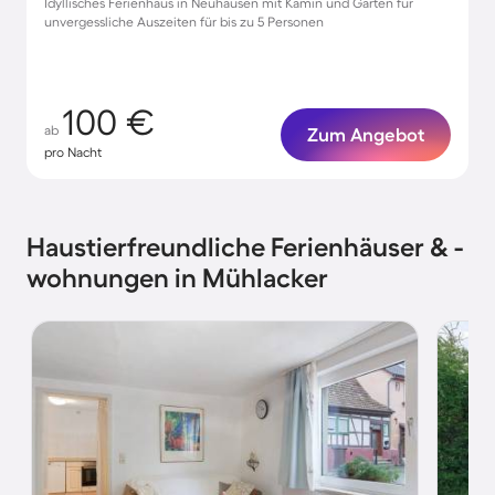
Idyllisches Ferienhaus in Neuhausen mit Kamin und Garten für
unvergessliche Auszeiten für bis zu 5 Personen
100 €
ab
Zum Angebot
pro Nacht
Haustierfreundliche Ferienhäuser & -
wohnungen in Mühlacker