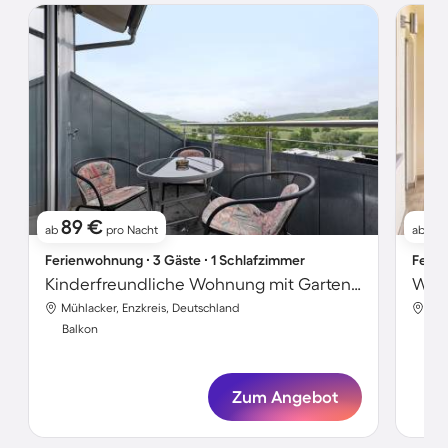
89 €
11
ab
pro Nacht
ab
Ferienwohnung ∙ 3 Gäste ∙ 1 Schlafzimmer
Ferie
Kinderfreundliche Wohnung mit Garten und schnellem Internet | Gartenblick
Mühlacker, Enzkreis, Deutschland
Müh
Balkon
Bal
Zum Angebot