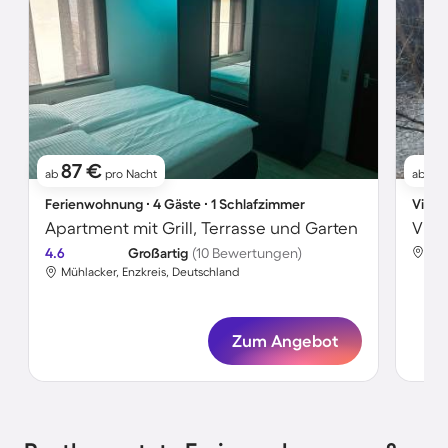
87 €
71
ab
pro Nacht
ab
Ferienwohnung ∙ 4 Gäste ∙ 1 Schlafzimmer
Villa 
Apartment mit Grill, Terrasse und Garten
Vill
4.6
Großartig
(10 Bewertungen)
Müh
Mühlacker, Enzkreis, Deutschland
Zum Angebot