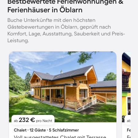
Bestbewertete Ferienwohnungen &
Ferienhäuser in Öblarn
Buche Unterkünfte mit den höchsten
Gästebewertungen in Öblarn, geprüft nach
Komfort, Lage, Ausstattung, Sauberkeit und Preis-
Leistung.
232 €
2
ab
pro Nacht
ab
Chalet ∙ 12 Gäste ∙ 5 Schlafzimmer
Ferie
Voll ausgestattetes Chalet mit Terrasse, Garten und Sauna