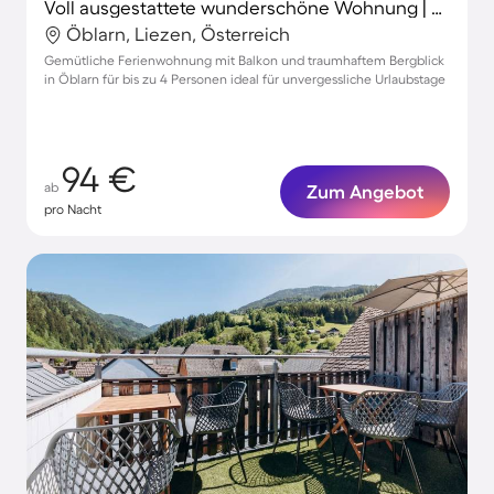
Voll ausgestattete wunderschöne Wohnung | Bergblick
Öblarn, Liezen, Österreich
Gemütliche Ferienwohnung mit Balkon und traumhaftem Bergblick
in Öblarn für bis zu 4 Personen ideal für unvergessliche Urlaubstage
94 €
ab
Zum Angebot
pro Nacht