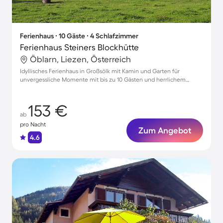
Ferienhaus ∙ 10 Gäste ∙ 4 Schlafzimmer
Ferienhaus Steiners Blockhütte
Öblarn, Liezen, Österreich
Idyllisches Ferienhaus in Großsölk mit Kamin und Garten für
unvergessliche Momente mit bis zu 10 Gästen und herrlichem
Bergblick
153 €
ab
pro Nacht
Zum Angebot
4.6