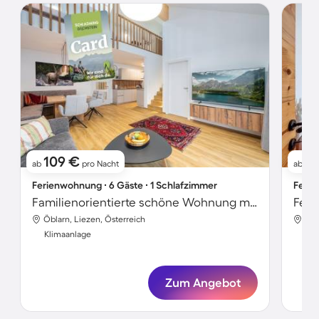
109 €
2
ab
pro Nacht
ab
Ferienwohnung ∙ 6 Gäste ∙ 1 Schlafzimmer
Ferie
Familienorientierte schöne Wohnung mit Terrasse und Garten
Feri
Öblarn, Liezen, Österreich
Öbl
Klimaanlage
Kli
Zum Angebot