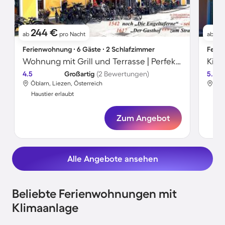
244 €
3
ab
pro Nacht
ab
Ferienwohnung ∙ 6 Gäste ∙ 2 Schlafzimmer
Ferie
Wohnung mit Grill und Terrasse | Perfekt für die Arbeit von Zuhause
4.5
Großartig
(2 Bewertungen)
5.0
Öblarn, Liezen, Österreich
Öbl
Haustier erlaubt
Hau
Zum Angebot
Alle Angebote ansehen
Beliebte Ferienwohnungen mit
Klimaanlage