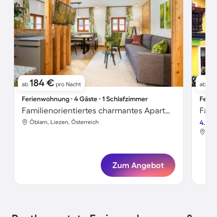
184 €
2
ab
pro Nacht
ab
Ferienwohnung ∙ 4 Gäste ∙ 1 Schlafzimmer
Ferie
Familienorientiertes charmantes Apartment mit Sauna und Garten
Öblarn, Liezen, Österreich
4.5
Öbl
Zum Angebot