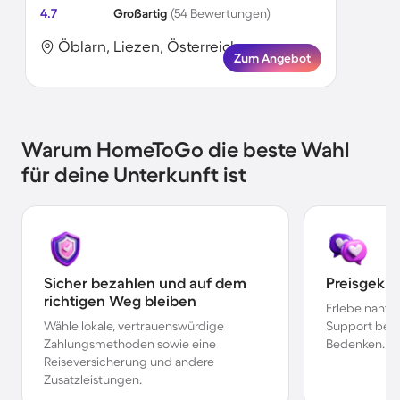
4.7
Großartig
(54 Bewertungen)
Öblarn, Liezen, Österreich
Zum Angebot
Warum HomeToGo die beste Wahl
für deine Unterkunft ist
Sicher bezahlen und auf dem
Preisgekr
richtigen Weg bleiben
Erlebe nahtl
Wähle lokale, vertrauenswürdige
Support bei 
Zahlungsmethoden sowie eine
Bedenken.
Reiseversicherung und andere
Zusatzleistungen.