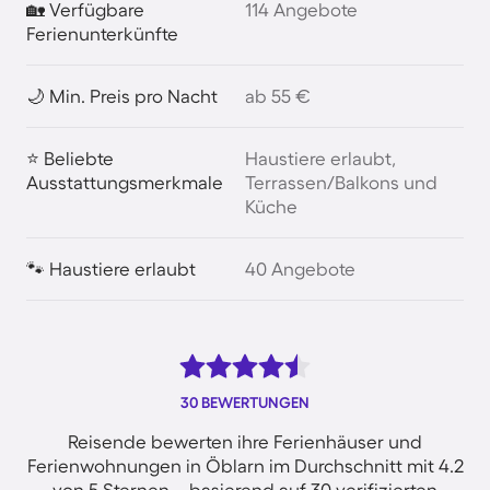
🏡 Verfügbare
114 Angebote
Ferienunterkünfte
🌙 Min. Preis pro Nacht
ab 55 €
⭐ Beliebte
Haustiere erlaubt,
Ausstattungsmerkmale
Terrassen/Balkons und
Küche
🐾 Haustiere erlaubt
40 Angebote
30 BEWERTUNGEN
Reisende bewerten ihre Ferienhäuser und
Ferienwohnungen in Öblarn im Durchschnitt mit 4.2
von 5 Sternen – basierend auf 30 verifizierten