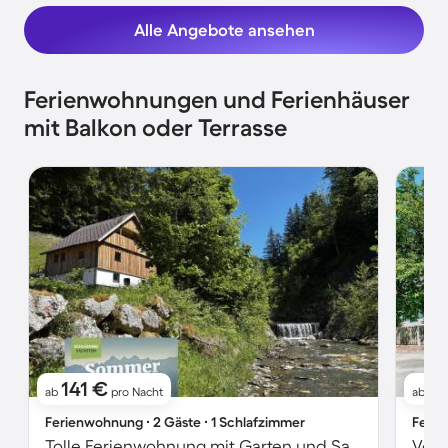
Alle Angebote ansehen
Ferienwohnungen und Ferienhäuser
mit Balkon oder Terrasse
141 €
8
ab
pro Nacht
ab
Ferienwohnung ∙ 2 Gäste ∙ 1 Schlafzimmer
Ferie
Tolle Ferienwohnung mit Garten und Sauna
Voll