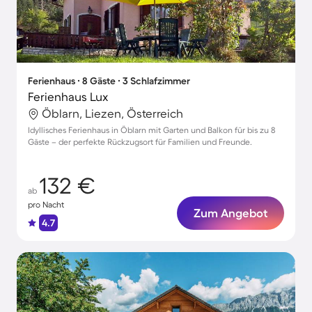
Ferienhaus ∙ 8 Gäste ∙ 3 Schlafzimmer
Ferienhaus Lux
Öblarn, Liezen, Österreich
Idyllisches Ferienhaus in Öblarn mit Garten und Balkon für bis zu 8
Gäste – der perfekte Rückzugsort für Familien und Freunde.
132 €
ab
pro Nacht
Zum Angebot
4.7