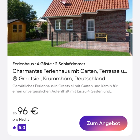
Ferienhaus ∙ 4 Gäste ∙ 2 Schlafzimmer
Charmantes Ferienhaus mit Garten, Terrasse und Grill | Gartenblick | Haustiere sind willkommen
Greetsiel, Krummhörn, Deutschland
Gemütliches Ferienhaus in Greetsiel mit Garten und Kamin für
einen unvergesslichen Aufenthalt mit bis zu 4 Gästen und
Haustieren
96 €
ab
pro Nacht
Zum Angebot
5.0