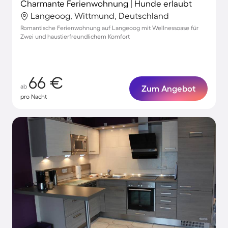
Charmante Ferienwohnung | Hunde erlaubt
Langeoog, Wittmund, Deutschland
Romantische Ferienwohnung auf Langeoog mit Wellnessoase für
Zwei und haustierfreundlichem Komfort
66 €
ab
Zum Angebot
pro Nacht