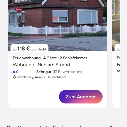
118 €
1
ab
pro Nacht
ab
Ferienwohnung ∙ 4 Gäste ∙ 2 Schlafzimmer
Ferie
Wohnung | Nah am Strand
Feri
4.0
Sehr gut
(13 Bewertungen)
Spi
Norderney, Aurich, Deutschland
Zum Angebot