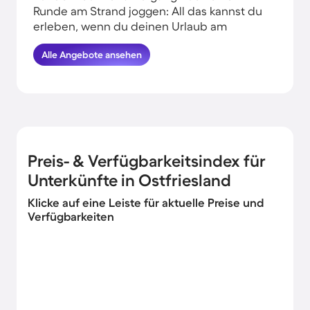
Runde am Strand joggen: All das kannst du
erleben, wenn du deinen Urlaub am
Wasser in Ostfriesland verbringst.
Alle Angebote ansehen
HomeToGo hat für dich und deine Familie
die besten Angebote herausgesucht. Finde
hier die schönsten Ferienunterkünfte an
der Küste in Ostfriesland und komme
garantiert erholt und munter wieder
nachhause.
Preis- & Verfügbarkeitsindex für
Unterkünfte in Ostfriesland
Klicke auf eine Leiste für aktuelle Preise und
Verfügbarkeiten