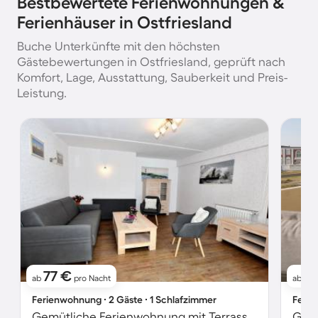
Bestbewertete Ferienwohnungen &
Ferienhäuser in Ostfriesland
Buche Unterkünfte mit den höchsten
Gästebewertungen in Ostfriesland, geprüft nach
Komfort, Lage, Ausstattung, Sauberkeit und Preis-
Leistung.
77 €
1
ab
pro Nacht
ab
Ferienwohnung ∙ 2 Gäste ∙ 1 Schlafzimmer
Ferie
Gemütliche Ferienwohnung mit Terrasse | Neben dem Strand | Hunde erlaubt