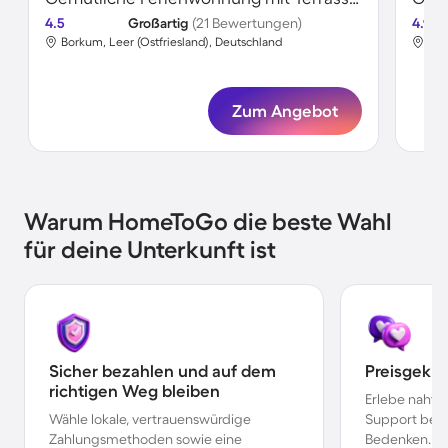
4.5
Großartig
(21 Bewertungen)
4.9
Borkum, Leer (Ostfriesland), Deutschland
Nor
Zum Angebot
Warum HomeToGo die beste Wahl
für deine Unterkunft ist
Sicher bezahlen und auf dem
Preisgekr
richtigen Weg bleiben
Erlebe nahtl
Wähle lokale, vertrauenswürdige
Support bei 
Zahlungsmethoden sowie eine
Bedenken.