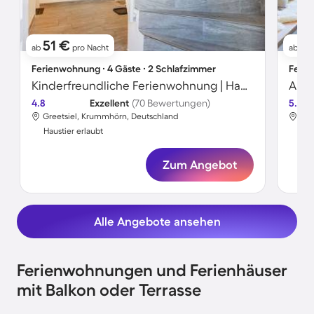
51 €
13
ab
pro Nacht
ab
Ferienwohnung ∙ 4 Gäste ∙ 2 Schlafzimmer
Ferie
Kinderfreundliche Ferienwohnung | Haustierfreundlich
4.8
Exzellent
(70 Bewertungen)
5.0
Greetsiel, Krummhörn, Deutschland
Bor
Haustier erlaubt
Hau
Zum Angebot
Alle Angebote ansehen
Ferienwohnungen und Ferienhäuser
mit Balkon oder Terrasse