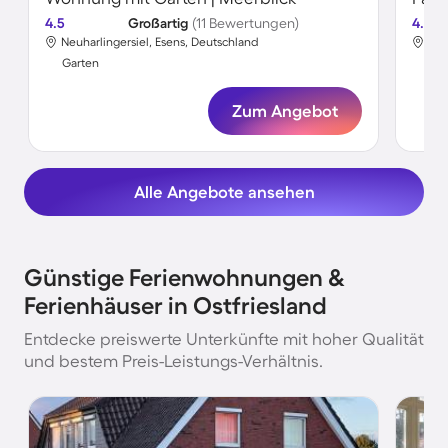
4.5
Großartig
(11 Bewertungen)
4.7
Neuharlingersiel, Esens, Deutschland
Nor
Garten
Gar
Zum Angebot
Alle Angebote ansehen
Günstige Ferienwohnungen &
Ferienhäuser in Ostfriesland
Entdecke preiswerte Unterkünfte mit hoher Qualität
und bestem Preis-Leistungs-Verhältnis.