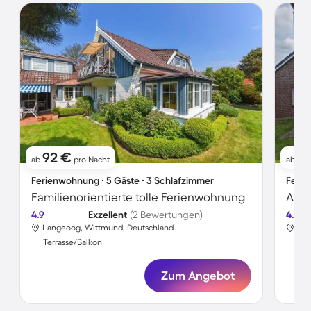
92 €
5
ab
pro Nacht
ab
Ferienwohnung ∙ 5 Gäste ∙ 3 Schlafzimmer
Ferie
Familienorientierte tolle Ferienwohnung
Apar
4.9
Exzellent
(2 Bewertungen)
4.5
Langeoog, Wittmund, Deutschland
Ben
Terrasse/Balkon
Ter
Zum Angebot