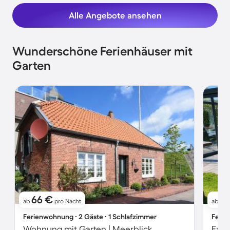
Alle Angebote ansehen
Wunderschöne Ferienhäuser mit
Garten
66 €
6
ab
pro Nacht
ab
Ferienwohnung ∙ 2 Gäste ∙ 1 Schlafzimmer
Ferie
Wohnung mit Garten | Meerblick