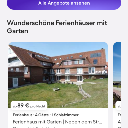
Alle Angebote ansehen
Wunderschöne Ferienhäuser mit
Garten
89 €
12
ab
pro Nacht
ab
Ferienhaus ∙ 4 Gäste ∙ 1 Schlafzimmer
Ferie
Ferienhaus mit Garten | Neben dem Strand
Apar