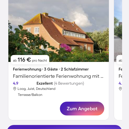
116 €
8
ab
pro Nacht
ab
Ferienwohnung ∙ 3 Gäste ∙ 2 Schlafzimmer
Ferie
Familienorientierte Ferienwohnung mit Terrasse und Garten | Strand in der Nähe
Feri
4.9
Exzellent
(4 Bewertungen)
4.6
Loog, Juist, Deutschland
Loo
Terrasse/Balkon
Ter
Zum Angebot