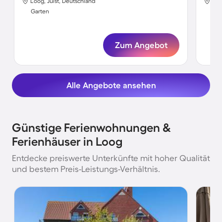
Loog, Juist, Deutschland
Loo
Garten
Gar
Zum Angebot
Alle Angebote ansehen
Günstige Ferienwohnungen &
Ferienhäuser in Loog
Entdecke preiswerte Unterkünfte mit hoher Qualität
und bestem Preis-Leistungs-Verhältnis.