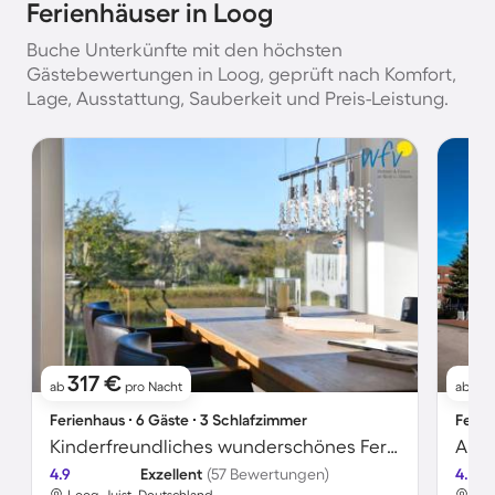
Ferienhäuser in Loog
Buche Unterkünfte mit den höchsten
Gästebewertungen in Loog, geprüft nach Komfort,
Lage, Ausstattung, Sauberkeit und Preis-Leistung.
317 €
7
ab
pro Nacht
ab
Ferienhaus ∙ 6 Gäste ∙ 3 Schlafzimmer
Ferie
Kinderfreundliches wunderschönes Ferienhaus mit Garten und Terrasse | Neben dem Strand
4.9
Exzellent
(57 Bewertungen)
4.7
Loog, Juist, Deutschland
Loo