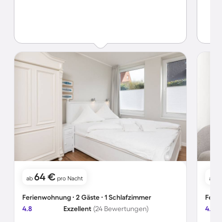
64 €
ab
pro Nacht
ab
Ferienwohnung ∙ 2 Gäste ∙ 1 Schlafzimmer
Ferie
4.8
Exzellent
(24 Bewertungen)
4.5