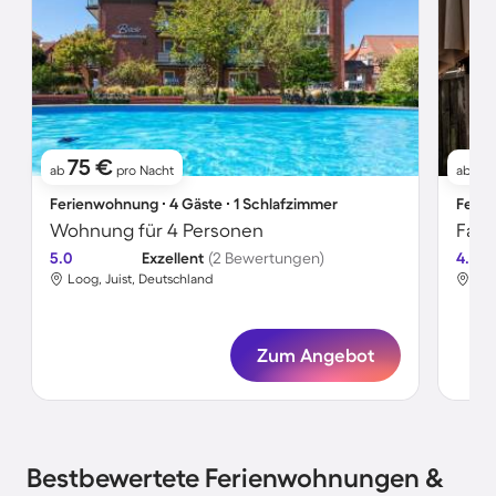
75 €
11
ab
pro Nacht
ab
Ferienwohnung ∙ 4 Gäste ∙ 1 Schlafzimmer
Ferie
Wohnung für 4 Personen
5.0
Exzellent
(2 Bewertungen)
4.7
Loog, Juist, Deutschland
Loo
Zum Angebot
Bestbewertete Ferienwohnungen &