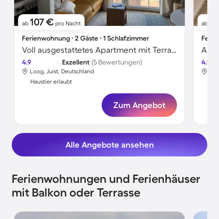
107 €
1
ab
pro Nacht
ab
Ferienwohnung ∙ 2 Gäste ∙ 1 Schlafzimmer
Ferie
Voll ausgestattetes Apartment mit Terrasse | Nah am Strand | Hunde erlaubt
Apar
4.9
Exzellent
(5 Bewertungen)
4.9
Loog, Juist, Deutschland
Loo
Haustier erlaubt
Hau
Zum Angebot
Alle Angebote ansehen
Ferienwohnungen und Ferienhäuser
mit Balkon oder Terrasse