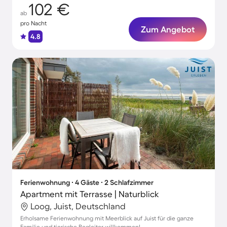
102 €
ab
pro Nacht
Zum Angebot
4.8
Ferienwohnung ∙ 4 Gäste ∙ 2 Schlafzimmer
Apartment mit Terrasse | Naturblick
Loog, Juist, Deutschland
Erholsame Ferienwohnung mit Meerblick auf Juist für die ganze
Familie und tierische Begleiter willkommen!