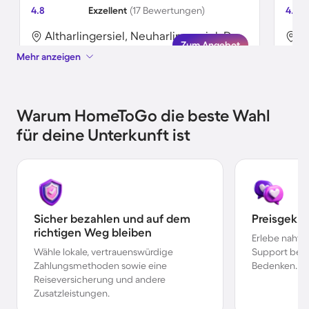
4.8
Exzellent
(17 Bewertungen)
4.5
Altharlingersiel, Neuharlingersiel, Deutschland
Zum Angebot
Mehr anzeigen
Warum HomeToGo die beste Wahl
für deine Unterkunft ist
Sicher bezahlen und auf dem
Preisgekr
richtigen Weg bleiben
Erlebe nahtl
Wähle lokale, vertrauenswürdige
Support bei 
Zahlungsmethoden sowie eine
Bedenken.
Reiseversicherung und andere
Zusatzleistungen.