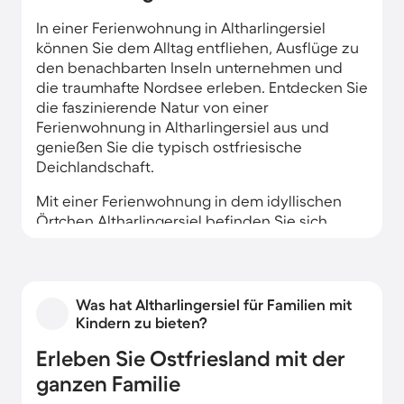
In einer Ferienwohnung in Altharlingersiel
können Sie dem Alltag entfliehen, Ausflüge zu
den benachbarten Inseln unternehmen und
die traumhafte Nordsee erleben. Entdecken Sie
die faszinierende Natur von einer
Ferienwohnung in Altharlingersiel aus und
genießen Sie die typisch ostfriesische
Deichlandschaft.
Mit einer Ferienwohnung in dem idyllischen
Örtchen Altharlingersiel befinden Sie sich
direkt im Nationalparkgebiet Wattenmeer. Das
Reiseziel ist berühmt für sein einmaliges Biotop
und die Möglichkeiten, die Natur bei einer
Fahrradtour oder Wattwanderung zu
Was hat Altharlingersiel für Familien mit
erkunden. Ob gemütlich eingerichtete
Kindern zu bieten?
Ferienwohnung, eine Unterkunft in einem alten
Erleben Sie Ostfriesland mit der
friesischen Bauernhaus oder ein Ferienhaus in
Altharlingersiel: Genießen Sie vom Strandkorb
ganzen Familie
aus den Blick auf die Nordsee.