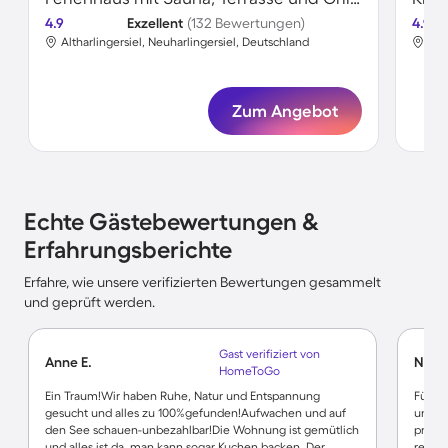
4.9
Exzellent
(132 Bewertungen)
4.9
Altharlingersiel, Neuharlingersiel, Deutschland
Alt
Zum Angebot
Echte Gästebewertungen &
Erfahrungsberichte
Erfahre, wie unsere verifizierten Bewertungen gesammelt
und geprüft werden.
Gast verifiziert von
Anne E.
Nicol
HomeToGo
Ein Traum!Wir haben Ruhe, Natur und Entspannung
Für 3
gesucht und alles zu 100%gefunden!Aufwachen und auf
und al
den See schauen-unbezahlbar!Die Wohnung ist gemütlich
proble
und alles ist da, man kann sogar Kuchen backen. Der
recht 