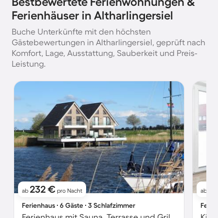
Bestbewertete Ferienwohnungen &
Ferienhäuser in Altharlingersiel
Buche Unterkünfte mit den höchsten
Gästebewertungen in Altharlingersiel, geprüft nach
Komfort, Lage, Ausstattung, Sauberkeit und Preis-
Leistung.
232 €
91
ab
pro Nacht
ab
Ferienhaus ∙ 6 Gäste ∙ 3 Schlafzimmer
Ferie
Ferienhaus mit Sauna, Terrasse und Grill | Naturblick