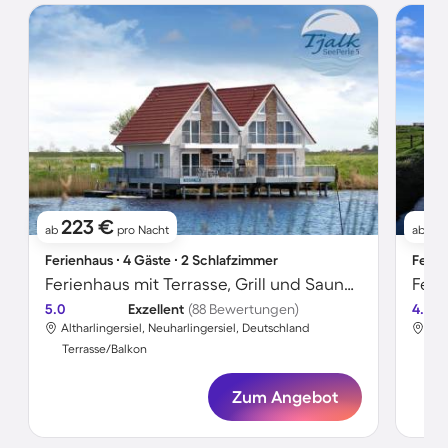
223 €
7
ab
pro Nacht
ab
Ferienhaus ∙ 4 Gäste ∙ 2 Schlafzimmer
Ferie
Ferienhaus mit Terrasse, Grill und Sauna | Seeblick
5.0
Exzellent
(88 Bewertungen)
4.7
Altharlingersiel, Neuharlingersiel, Deutschland
Alt
Terrasse/Balkon
Ter
Zum Angebot