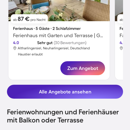
87 €
4
ab
pro Nacht
ab
Ferienhaus ∙ 5 Gäste ∙ 2 Schlafzimmer
Ferie
Ferienhaus mit Garten und Terrasse | Gartenblick
4.0
Sehr gut
(30 Bewertungen)
4.3
Altharlingersiel, Neuharlingersiel, Deutschland
Alt
Haustier erlaubt
Hau
Zum Angebot
Alle Angebote ansehen
Ferienwohnungen und Ferienhäuser
mit Balkon oder Terrasse