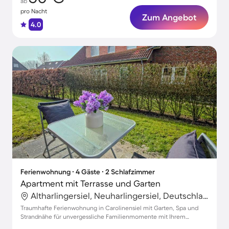
ab
pro Nacht
Zum Angebot
4.0
Ferienwohnung ∙ 4 Gäste ∙ 2 Schlafzimmer
Apartment mit Terrasse und Garten
Altharlingersiel, Neuharlingersiel, Deutschland
Traumhafte Ferienwohnung in Carolinensiel mit Garten, Spa und
Strandnähe für unvergessliche Familienmomente mit Ihrem
Haustier