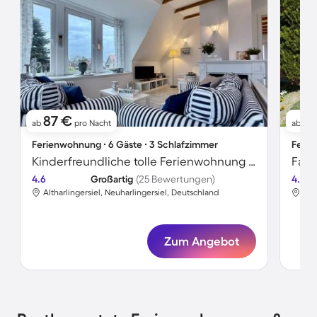
87 €
61
ab
pro Nacht
ab
Ferienwohnung ∙ 6 Gäste ∙ 3 Schlafzimmer
Ferie
Kinderfreundliche tolle Ferienwohnung mit Sauna | Gartenblick
4.6
Großartig
(25 Bewertungen)
4.6
Altharlingersiel, Neuharlingersiel, Deutschland
Alt
Zum Angebot