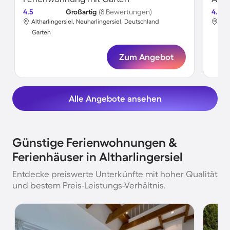
4.5
Großartig
(8 Bewertungen)
4.6
Altharlingersiel, Neuharlingersiel, Deutschland
Alt
Garten
Gar
Zum Angebot
Alle Angebote ansehen
Günstige Ferienwohnungen &
Ferienhäuser in Altharlingersiel
Entdecke preiswerte Unterkünfte mit hoher Qualität
und bestem Preis-Leistungs-Verhältnis.