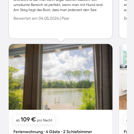
umzäunte Bereich ist perfekt, wenn man mit Hund reist.
entsch
Am Steg liegt das Boot, dass man jederzeit den See
ausre
erkunden kann. Es gibt zahlreiche Sitzmöglichkeiten, um
genut
Bewertet am 04.05.2026 | Paar
Bewer
auf der Terasse oder dem Steg zu sitzen. Der Kontakt mit
Aufent
der Gastfamilie war von Anfang bis Ende herzlich und
persönlich, jede Frage wird zeitnah freundlich
beantwortet. Der Hund der Familie ist tiefenentspannt und
freundlich und hat keine Probleme die Konkurrenz durch
seinen Garten spazieren zu lassen. Wir kommen sehr
gerne wieder! Herzlichen Dank!
109 €
ab
pro Nacht
ab
Ferienwohnung ∙ 4 Gäste ∙ 2 Schlafzimmer
Ferie