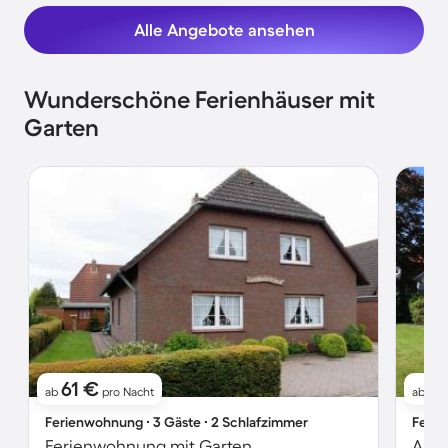
Alle Angebote ansehen
Wunderschöne Ferienhäuser mit
Garten
61 €
5
ab
pro Nacht
ab
Ferienwohnung ∙ 3 Gäste ∙ 2 Schlafzimmer
Ferie
Ferienwohnung mit Garten
Apar