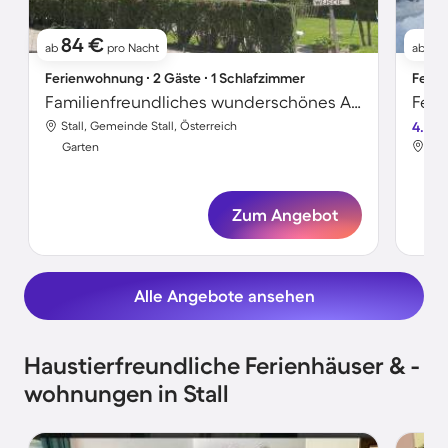
84 €
17
ab
pro Nacht
ab
Ferienwohnung ∙ 2 Gäste ∙ 1 Schlafzimmer
Ferie
Familienfreundliches wunderschönes Apartment mit Garten und Terrasse | Hunde erlaubt
Stall, Gemeinde Stall, Österreich
4.5
Sta
Garten
Gar
Zum Angebot
Alle Angebote ansehen
Haustierfreundliche Ferienhäuser & -
wohnungen in Stall