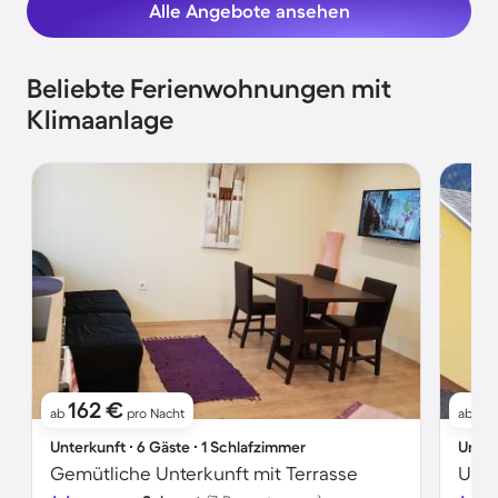
Alle Angebote ansehen
Beliebte Ferienwohnungen mit
Klimaanlage
162 €
1
ab
pro Nacht
ab
Unterkunft ∙ 6 Gäste ∙ 1 Schlafzimmer
Unter
Gemütliche Unterkunft mit Terrasse
Unte