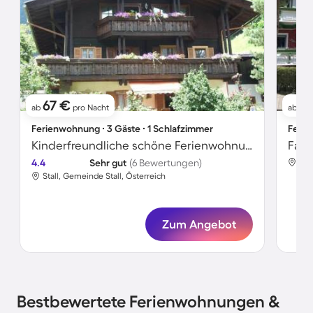
67 €
1
ab
pro Nacht
ab
Ferienwohnung ∙ 3 Gäste ∙ 1 Schlafzimmer
Ferie
Kinderfreundliche schöne Ferienwohnung mit Garten und Terrasse
4.4
Sehr gut
(6 Bewertungen)
Sta
Stall, Gemeinde Stall, Österreich
Zum Angebot
Bestbewertete Ferienwohnungen &