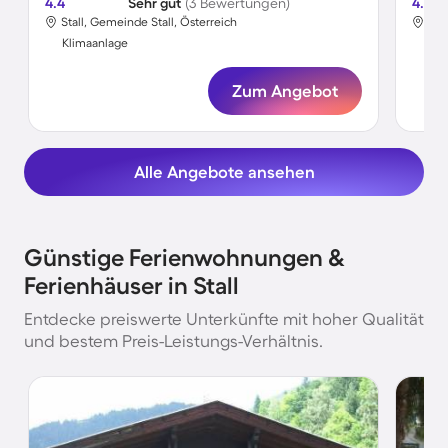
4.4
Sehr gut
(3 Bewertungen)
4.4
Stall, Gemeinde Stall, Österreich
Sta
Klimaanlage
Kli
Zum Angebot
Alle Angebote ansehen
Günstige Ferienwohnungen &
Ferienhäuser in Stall
Entdecke preiswerte Unterkünfte mit hoher Qualität
und bestem Preis-Leistungs-Verhältnis.