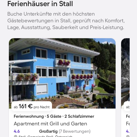
Ferienhäuser in Stall
Buche Unterkünfte mit den höchsten
Gästebewertungen in Stall, geprüft nach Komfort,
Lage, Ausstattung, Sauberkeit und Preis-Leistung.
161 €
11
ab
pro Nacht
ab
Ferienwohnung ∙ 5 Gäste ∙ 2 Schlafzimmer
Ferie
Apartment mit Grill und Garten
Feri
4.6
Großartig
(7 Bewertungen)
4.8
Stall, Gemeinde Stall, Österreich
Sta