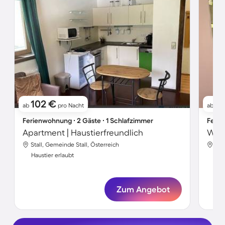
102 €
17
ab
pro Nacht
ab
Ferienwohnung ∙ 2 Gäste ∙ 1 Schlafzimmer
Ferie
Apartment | Haustierfreundlich
Woh
Stall, Gemeinde Stall, Österreich
Sta
Haustier erlaubt
Hau
Zum Angebot