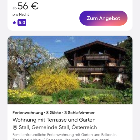
56 €
ab
pro Nacht
Zum Angebot
5.0
Ferienwohnung ∙ 8 Gäste ∙ 3 Schlafzimmer
Wohnung mit Terrasse und Garten
Stall, Gemeinde Stall, Österreich
Familienfreundliche Ferienwohnung mit Garten und Balkon in
Tresdorf für bis zu 8 Personen - Ihr perfekter Rückzugsort!