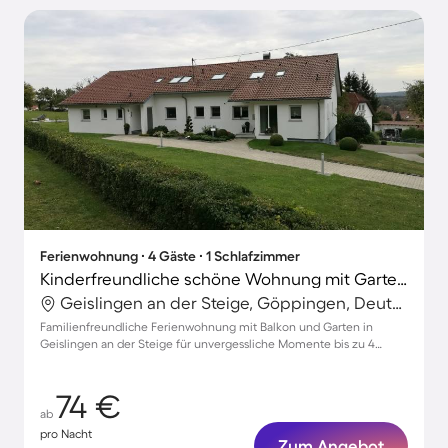
Ferienwohnung ∙ 4 Gäste ∙ 1 Schlafzimmer
Kinderfreundliche schöne Wohnung mit Garten | Naturblick | Ideal für Homeoffice
Geislingen an der Steige, Göppingen, Deutschland
Familienfreundliche Ferienwohnung mit Balkon und Garten in
Geislingen an der Steige für unvergessliche Momente bis zu 4
Personen
74 €
ab
pro Nacht
Zum Angebot