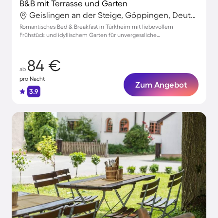
B&B mit Terrasse und Garten
Geislingen an der Steige, Göppingen, Deutschland
Romantisches Bed & Breakfast in Türkheim mit liebevollem
Frühstück und idyllischem Garten für unvergessliche
Zweitaufenthalte
84 €
ab
pro Nacht
Zum Angebot
3.9