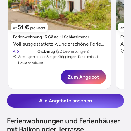
51 €
8
ab
pro Nacht
ab
Ferienwohnung ∙ 3 Gäste ∙ 1 Schlafzimmer
Ferie
Voll ausgestattete wunderschöne Ferienwohnung mit Terrasse, Garten und Grill | Haustiere erlaubt
4.6
Großartig
(22 Bewertungen)
Gei
Geislingen an der Steige, Göppingen, Deutschland
Hau
Haustier erlaubt
Zum Angebot
Alle Angebote ansehen
Ferienwohnungen und Ferienhäuser
mit Balkon oder Terrasse