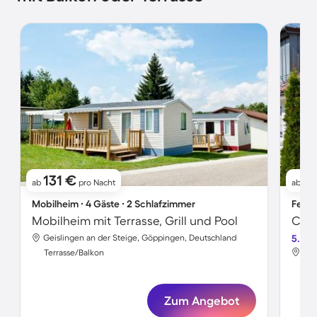
131 €
8
ab
pro Nacht
ab
Mobilheim ∙ 4 Gäste ∙ 2 Schlafzimmer
Ferie
Mobilheim mit Terrasse, Grill und Pool
Geislingen an der Steige, Göppingen, Deutschland
5.0
Gei
Terrasse/Balkon
Ter
Zum Angebot