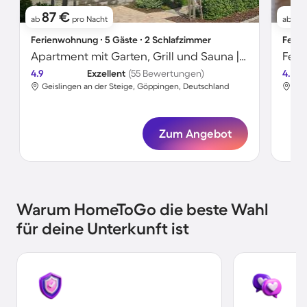
87 €
8
ab
pro Nacht
ab
Ferienwohnung ∙ 5 Gäste ∙ 2 Schlafzimmer
Ferie
Apartment mit Garten, Grill und Sauna | Bergblick | Perfekt für die Arbeit von Zuhause
Feri
4.9
Exzellent
(55 Bewertungen)
4.8
Geislingen an der Steige, Göppingen, Deutschland
Gei
Zum Angebot
Warum HomeToGo die beste Wahl
für deine Unterkunft ist