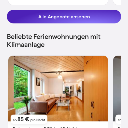
Alle Angebote ansehen
Beliebte Ferienwohnungen mit
Klimaanlage
85 €
7
ab
pro Nacht
ab