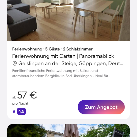
Ferienwohnung ∙ 5 Gäste ∙ 2 Schlafzimmer
Ferienwohnung mit Garten | Panoramablick
Geislingen an der Steige, Göppingen, Deutschland
Familienfreundliche Ferienwohnung mit Balkon und
atemberaubendem Bergblick in Bad Überkingen - ideal für
erholsame Tage!
57 €
ab
pro Nacht
Zum Angebot
4.5