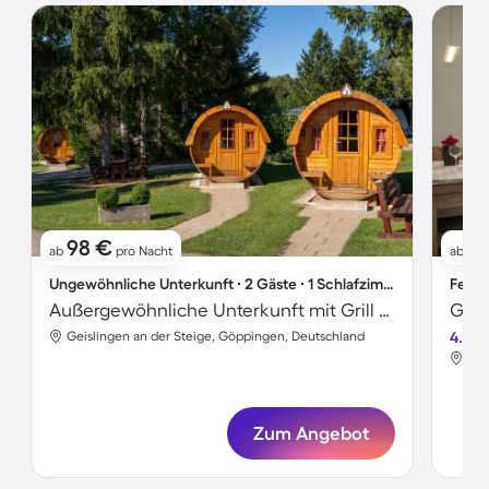
98 €
1
ab
pro Nacht
ab
Ungewöhnliche Unterkunft ∙ 2 Gäste ∙ 1 Schlafzimmer
Ferie
Außergewöhnliche Unterkunft mit Grill und Pool
Geislingen an der Steige, Göppingen, Deutschland
4.8
Gei
Zum Angebot