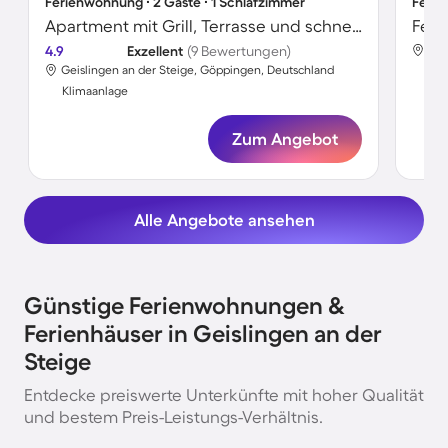
Ferienwohnung ∙ 2 Gäste ∙ 1 Schlafzimmer
Ferie
Apartment mit Grill, Terrasse und schnellem Internet | Gartenblick | Ideal für Homeoffice
4.9
Exzellent
(9 Bewertungen)
Gei
Geislingen an der Steige, Göppingen, Deutschland
Kli
Klimaanlage
Zum Angebot
Alle Angebote ansehen
Günstige Ferienwohnungen &
Ferienhäuser in Geislingen an der
Steige
Entdecke preiswerte Unterkünfte mit hoher Qualität
und bestem Preis-Leistungs-Verhältnis.