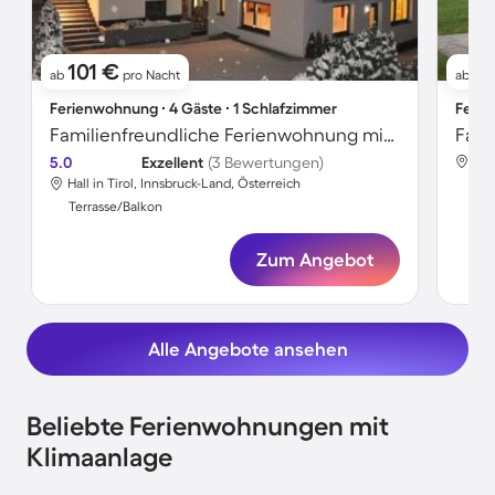
101 €
3
ab
pro Nacht
ab
Ferienwohnung ∙ 4 Gäste ∙ 1 Schlafzimmer
Ferie
Familienfreundliche Ferienwohnung mit Terrasse
5.0
Exzellent
(3 Bewertungen)
Hal
Hall in Tirol, Innsbruck-Land, Österreich
Ter
Terrasse/Balkon
Zum Angebot
Alle Angebote ansehen
Beliebte Ferienwohnungen mit
Klimaanlage