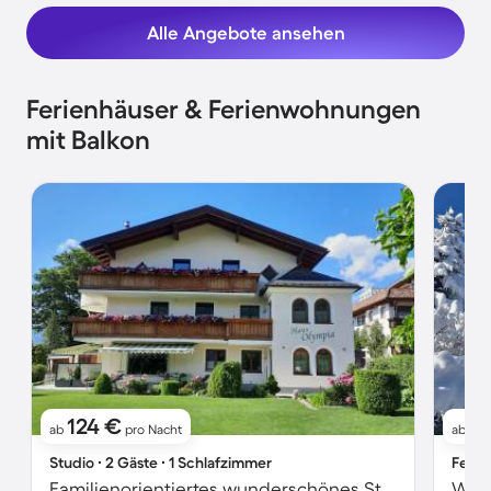
Alle Angebote ansehen
Ferienhäuser & Ferienwohnungen
mit Balkon
124 €
1
ab
pro Nacht
ab
Studio ∙ 2 Gäste ∙ 1 Schlafzimmer
Ferie
Familienorientiertes wunderschönes Studio mit Terrasse und Garten