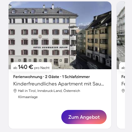
140 €
17
ab
pro Nacht
ab
Ferienwohnung ∙ 2 Gäste ∙ 1 Schlafzimmer
Ferie
Kinderfreundliches Apartment mit Sauna und Terrasse | Goldenes Dachl-Nähe | Haustiere erlaubt
Hall in Tirol, Innsbruck-Land, Österreich
Hal
Klimaanlage
Kli
Zum Angebot