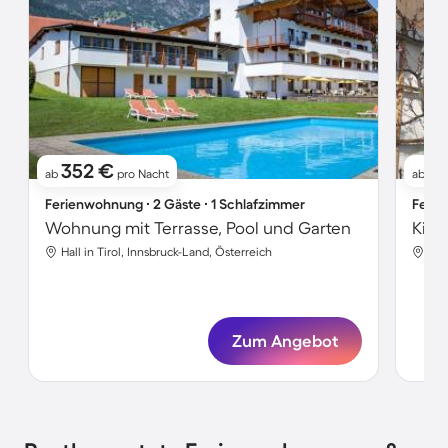
352 €
1
ab
pro Nacht
ab
Ferienwohnung ∙ 2 Gäste ∙ 1 Schlafzimmer
Ferie
Wohnung mit Terrasse, Pool und Garten
Hall in Tirol, Innsbruck-Land, Österreich
Hal
Zum Angebot