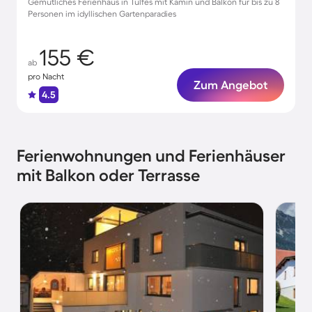
Gemütliches Ferienhaus in Tulfes mit Kamin und Balkon für bis zu 8
Personen im idyllischen Gartenparadies
155 €
ab
pro Nacht
Zum Angebot
4.5
Ferienwohnungen und Ferienhäuser
mit Balkon oder Terrasse