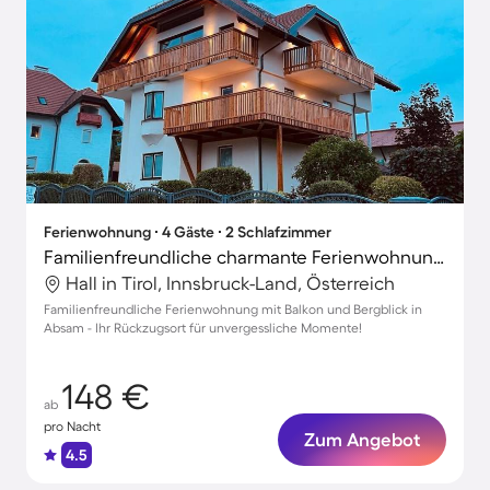
Ferienwohnung ∙ 4 Gäste ∙ 2 Schlafzimmer
Familienfreundliche charmante Ferienwohnung mit Garten und Grill | Bergblick
Hall in Tirol, Innsbruck-Land, Österreich
Familienfreundliche Ferienwohnung mit Balkon und Bergblick in
Absam - Ihr Rückzugsort für unvergessliche Momente!
148 €
ab
pro Nacht
Zum Angebot
4.5