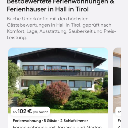
Bestbewertete Ferienwohnungen &
Ferienhäuser in Hall in Tirol
Buche Unterkünfte mit den höchsten
Gästebewertungen in Hall in Tirol, geprüft nach
Komfort, Lage, Ausstattung, Sauberkeit und Preis-
Leistung.
102 €
1
ab
pro Nacht
ab
Ferienwohnung ∙ 5 Gäste ∙ 2 Schlafzimmer
Ferie
Ferienwohnung mit Terrasse und Garten