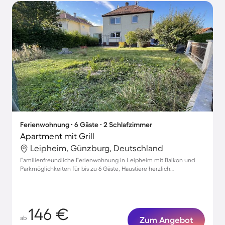
Ferienwohnung ∙ 6 Gäste ∙ 2 Schlafzimmer
Apartment mit Grill
Leipheim, Günzburg, Deutschland
Familienfreundliche Ferienwohnung in Leipheim mit Balkon und
Parkmöglichkeiten für bis zu 6 Gäste, Haustiere herzlich
willkommen!
146 €
ab
Zum Angebot