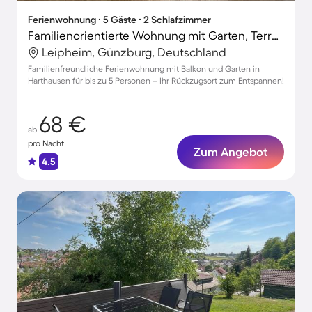
Ferienwohnung ∙ 5 Gäste ∙ 2 Schlafzimmer
Familienorientierte Wohnung mit Garten, Terrasse und Grill
Leipheim, Günzburg, Deutschland
Familienfreundliche Ferienwohnung mit Balkon und Garten in
Harthausen für bis zu 5 Personen – Ihr Rückzugsort zum Entspannen!
68 €
ab
pro Nacht
Zum Angebot
4.5