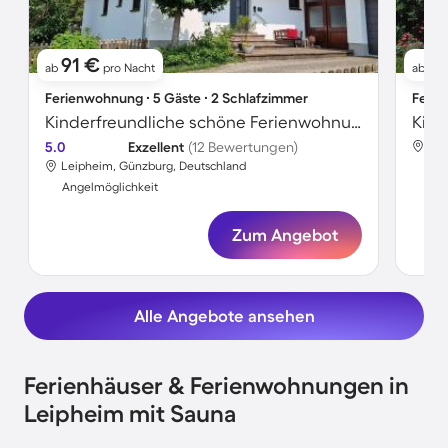
91 €
1
ab
pro Nacht
ab
Ferienwohnung ∙ 5 Gäste ∙ 2 Schlafzimmer
Ferie
Kinderfreundliche schöne Ferienwohnung mit Terrasse, Grill und Garten
5.0
Exzellent
(12 Bewertungen)
Lei
Leipheim, Günzburg, Deutschland
Ang
Angelmöglichkeit
Zum Angebot
Alle Angebote ansehen
Ferienhäuser & Ferienwohnungen in
Leipheim mit Sauna