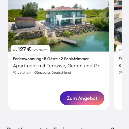
127 €
1
ab
pro Nacht
ab
Ferienwohnung ∙ 5 Gäste ∙ 2 Schlafzimmer
Ferie
Apartment mit Terrasse, Garten und Grill | Wasserblick
Leipheim, Günzburg, Deutschland
Lei
Zum Angebot