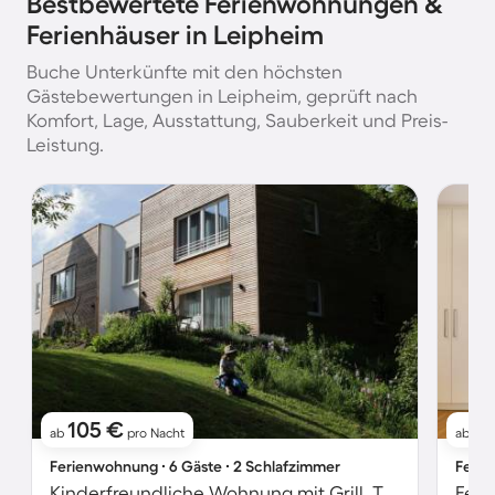
Bestbewertete Ferienwohnungen &
Ferienhäuser in Leipheim
Buche Unterkünfte mit den höchsten
Gästebewertungen in Leipheim, geprüft nach
Komfort, Lage, Ausstattung, Sauberkeit und Preis-
Leistung.
105 €
11
ab
pro Nacht
ab
Ferienwohnung ∙ 6 Gäste ∙ 2 Schlafzimmer
Ferie
Kinderfreundliche Wohnung mit Grill, Terrasse und Garten | Naturblick
Feri