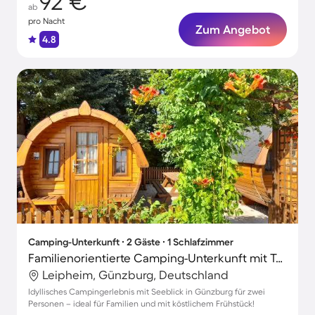
92 €
ab
pro Nacht
Zum Angebot
4.8
Camping-Unterkunft ∙ 2 Gäste ∙ 1 Schlafzimmer
Familienorientierte Camping-Unterkunft mit Terrasse und Grill | Gartenblick
Leipheim, Günzburg, Deutschland
Idyllisches Campingerlebnis mit Seeblick in Günzburg für zwei
Personen – ideal für Familien und mit köstlichem Frühstück!