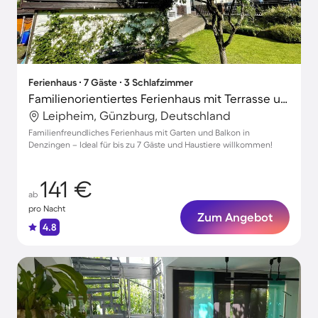
Ferienhaus ∙ 7 Gäste ∙ 3 Schlafzimmer
Familienorientiertes Ferienhaus mit Terrasse und Garten | Stadtblick | Perfekt für die Arbeit von Zuhause | Haustierfreundlich
Leipheim, Günzburg, Deutschland
Familienfreundliches Ferienhaus mit Garten und Balkon in
Denzingen – Ideal für bis zu 7 Gäste und Haustiere willkommen!
141 €
ab
pro Nacht
Zum Angebot
4.8