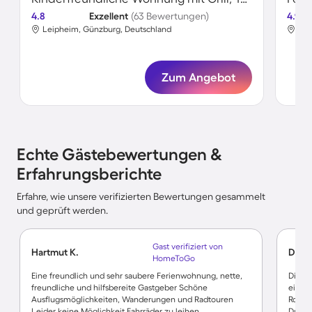
4.8
Exzellent
(63 Bewertungen)
4.9
Leipheim, Günzburg, Deutschland
Lei
Zum Angebot
Echte Gästebewertungen &
Erfahrungsberichte
Erfahre, wie unsere verifizierten Bewertungen gesammelt
und geprüft werden.
Gast verifiziert von
Hartmut K.
Dirk 
HomeToGo
Eine freundlich und sehr saubere Ferienwohnung, nette,
Die W
freundliche und hilfsbereite Gastgeber Schöne
einger
Ausflugsmöglichkeiten, Wanderungen und Radtouren
Rolllä
Leider keine Möglichkeit Fahrräder zu leihen
Dusch