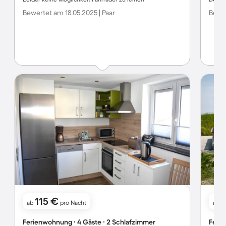
Bewertet am 18.05.2025 | Paar
Bewer
115 €
1
ab
pro Nacht
ab
Ferienwohnung ∙ 4 Gäste ∙ 2 Schlafzimmer
Ferie