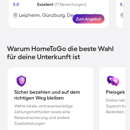
5.0
Exzellent
(71 Bewertungen)
5.0
Leipheim, Günzburg, Deutschland
L
Zum Angebot
Warum HomeToGo die beste Wahl
für deine Unterkunft ist
Sicher bezahlen und auf dem
Preisgekr
richtigen Weg bleiben
Erlebe nahtl
Wähle lokale, vertrauenswürdige
Support bei 
Zahlungsmethoden sowie eine
Bedenken.
Reiseversicherung und andere
Zusatzleistungen.