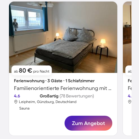
80 €
14
ab
pro Nacht
ab
Ferienwohnung ∙ 3 Gäste ∙ 1 Schlafzimmer
Ferie
Familienorientierte Ferienwohnung mit Garten, Sauna und Grill | Gartenblick
Feri
4.6
Großartig
(78 Bewertungen)
4.6
Leipheim, Günzburg, Deutschland
Lei
Sauna
Sa
Zum Angebot