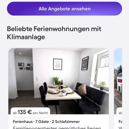
Alle Angebote ansehen
Beliebte Ferienwohnungen mit
Klimaanlage
135 €
8
ab
pro Nacht
ab
Ferienhaus ∙ 7 Gäste ∙ 2 Schlafzimmer
Ferie
Familienorientiertes gemütliches Ferienhaus mit Terrasse