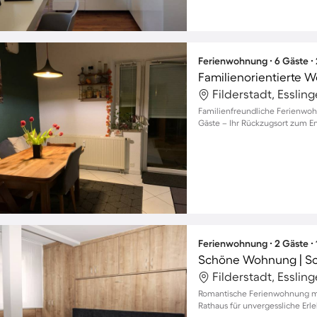
Ferienwohnung ∙ 6 Gäste ∙
Filderstadt, Esslin
Familienfreundliche Ferienwohn
Gäste – Ihr Rückzugsort zum E
Ferienwohnung ∙ 2 Gäste ∙
Schöne Wohnung | Sc
Filderstadt, Esslin
Romantische Ferienwohnung mi
Rathaus für unvergessliche Erle