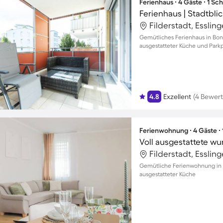
Ferienhaus ∙ 4 Gäste ∙ 1 Sc
Ferienhaus | Stadtbli
Filderstadt, Esslin
Gemütliches Ferienhaus in Bonl
ausgestatteter Küche und Parkp
4.8
Exzellent
(4 Bewer
Ferienwohnung ∙ 4 Gäste ∙
Filderstadt, Esslin
Gemütliche Ferienwohnung in B
ausgestatteter Küche