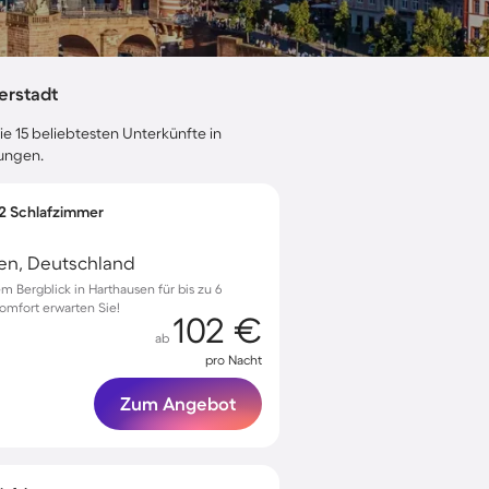
erstadt
ie 15 beliebtesten Unterkünfte in
tungen.
 2 Schlafzimmer
gen, Deutschland
 Bergblick in Harthausen für bis zu 6
mfort erwarten Sie!
102 €
ab
pro Nacht
Zum Angebot