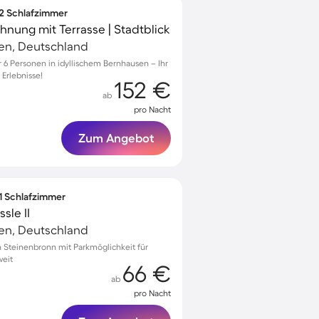
 2 Schlafzimmer
hnung mit Terrasse | Stadtblick
gen, Deutschland
6 Personen in idyllischem Bernhausen – Ihr
 Erlebnisse!
152 €
ab
pro Nacht
Zum Angebot
 1 Schlafzimmer
sle II
gen, Deutschland
Steinenbronn mit Parkmöglichkeit für
weit
66 €
ab
pro Nacht