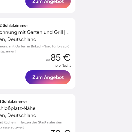
Zum Angebot
 2 Schlafzimmer
Familienorientierte Wohnung mit Garten und Grill | Gartenblick
gen, Deutschland
ung mit Garten in Birkach-Nord für bis zu 6
ntspannen!
85 €
ab
pro Nacht
Zum Angebot
 1 Schlafzimmer
hloßplatz-Nähe
gen, Deutschland
t Küche im Herzen der Stadt nahe dem
bnisse zu zweit