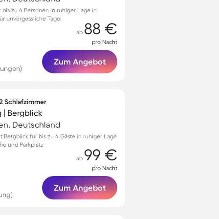
bis zu 4 Personen in ruhiger Lage in
ür unvergessliche Tage!
88 €
ab
pro Nacht
Zum Angebot
tungen)
 2 Schlafzimmer
| Bergblick
gen, Deutschland
ergblick für bis zu 4 Gäste in ruhiger Lage
che und Parkplatz
99 €
ab
pro Nacht
Zum Angebot
ung)