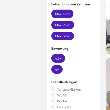
Entfernung zum Zentrum
Max. 1 km
Max. 2 km
Max. 5 km
Bewertung
4,5+
4+
Dienstleistungen
Terrasse/Balkon
WLAN
Küche
Parkplatz