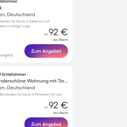
hlafzimmer
ck
gen, Deutschland
anden für bis zu 4 Gäste mit voll
latz in ruhiger Lage
92 €
ab
pro Nacht
Zum Angebot
tungen)
 1 Schlafzimmer
Voll ausgestattete wunderschöne Wohnung mit Terrasse
gen, Deutschland
onlanden für bis zu 4 Personen mit voll
92 €
ab
pro Nacht
Zum Angebot