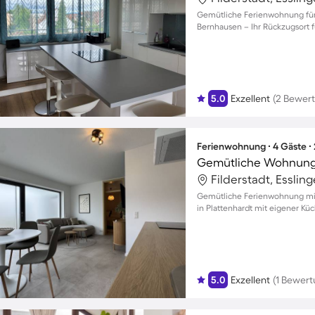
Gemütliche Ferienwohnung für 
Bernhausen – Ihr Rückzugsort f
5.0
Exzellent
(2 Bewer
Ferienwohnung ∙ 4 Gäste ∙
Gemütliche Wohnung 
Filderstadt, Esslin
Gemütliche Ferienwohnung mit B
in Plattenhardt mit eigener Kü
5.0
Exzellent
(1 Bewert