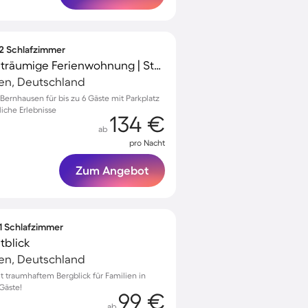
 2 Schlafzimmer
Voll ausgestattete weiträumige Ferienwohnung | Stadtblick
gen, Deutschland
ernhausen für bis zu 6 Gäste mit Parkplatz
liche Erlebnisse
134 €
ab
pro Nacht
Zum Angebot
 1 Schlafzimmer
tblick
gen, Deutschland
traumhaftem Bergblick für Familien in
 Gäste!
99 €
ab