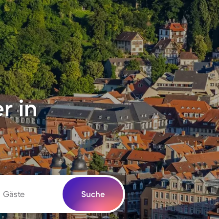
r in
Gäste
Suche