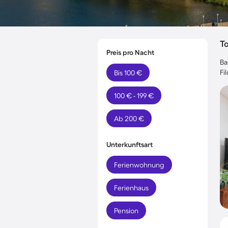
T
Preis pro Nacht
Ba
Fi
Bis 100 €
100 € - 199 €
Ab 200 €
Unterkunftsart
Ferienwohnung
Ferienhaus
Pension