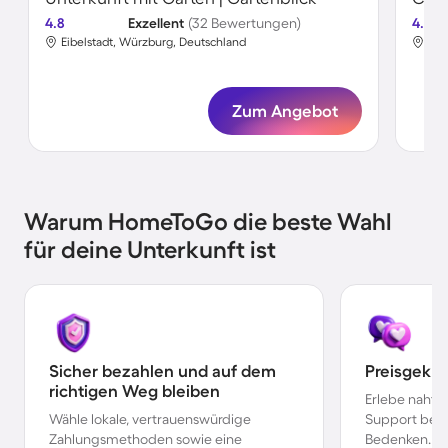
4.8
Exzellent
(32 Bewertungen)
4.6
Eibelstadt, Würzburg, Deutschland
Eib
Zum Angebot
Warum HomeToGo die beste Wahl
für deine Unterkunft ist
Sicher bezahlen und auf dem
Preisgekr
richtigen Weg bleiben
Erlebe nahtl
Wähle lokale, vertrauenswürdige
Support bei 
Zahlungsmethoden sowie eine
Bedenken.