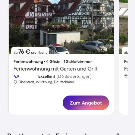
76 €
9
ab
pro Nacht
ab
Ferienwohnung ∙ 4 Gäste ∙ 1 Schlafzimmer
Ferie
Ferienwohnung mit Garten und Grill
Feri
4.9
Exzellent
(136 Bewertungen)
Eib
Eibelstadt, Würzburg, Deutschland
Zum Angebot