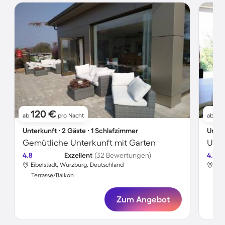
120 €
1
ab
pro Nacht
ab
Unterkunft ∙ 2 Gäste ∙ 1 Schlafzimmer
Unter
Gemütliche Unterkunft mit Garten
Unte
4.8
Exzellent
(32 Bewertungen)
4.8
Eibelstadt, Würzburg, Deutschland
Eib
Terrasse/Balkon
Ter
Zum Angebot