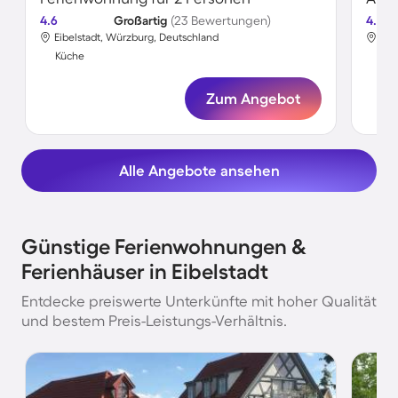
4.6
Großartig
(23 Bewertungen)
4.7
Eibelstadt, Würzburg, Deutschland
Eib
Küche
Kü
Zum Angebot
Alle Angebote ansehen
Günstige Ferienwohnungen &
Ferienhäuser in Eibelstadt
Entdecke preiswerte Unterkünfte mit hoher Qualität
und bestem Preis-Leistungs-Verhältnis.