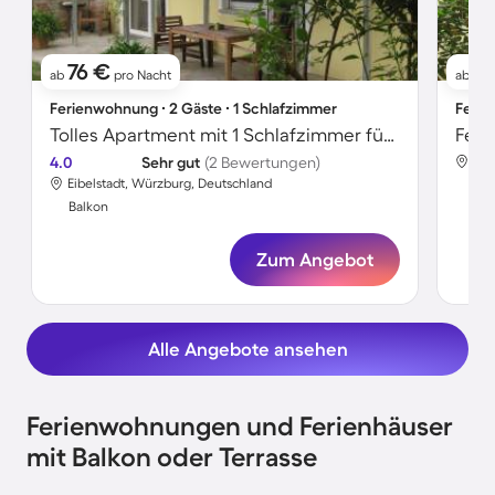
76 €
9
ab
pro Nacht
ab
Ferienwohnung ∙ 2 Gäste ∙ 1 Schlafzimmer
Ferie
Tolles Apartment mit 1 Schlafzimmer für 2 Personen
Feri
4.0
Sehr gut
(2 Bewertungen)
Eib
Eibelstadt, Würzburg, Deutschland
Bal
Balkon
Zum Angebot
Alle Angebote ansehen
Ferienwohnungen und Ferienhäuser
mit Balkon oder Terrasse