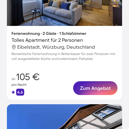
Ferienwohnung ∙ 2 Gäste ∙ 1 Schlafzimmer
Tolles Apartment für 2 Personen
Eibelstadt, Würzburg, Deutschland
Romantische Ferienwohnung in Rottenbauer für zwei Personen mit
voll ausgestatteter Küche und kostenlosem Parkplatz
105 €
ab
pro Nacht
Zum Angebot
4.6