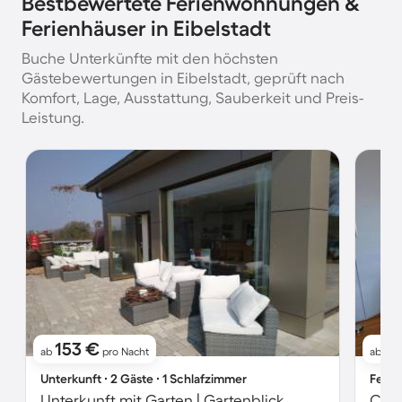
Bestbewertete Ferienwohnungen &
Ferienhäuser in Eibelstadt
Buche Unterkünfte mit den höchsten
Gästebewertungen in Eibelstadt, geprüft nach
Komfort, Lage, Ausstattung, Sauberkeit und Preis-
Leistung.
153 €
8
ab
pro Nacht
ab
Unterkunft ∙ 2 Gäste ∙ 1 Schlafzimmer
Ferie
Unterkunft mit Garten | Gartenblick