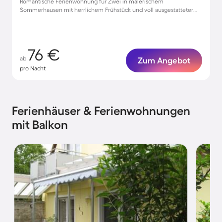
Romantische Ferienwohnung für Zwei in malerischem
Sommerhausen mit herrlichem Frühstück und voll ausgestatteter
Küche
76 €
ab
Zum Angebot
pro Nacht
Ferienhäuser & Ferienwohnungen
mit Balkon