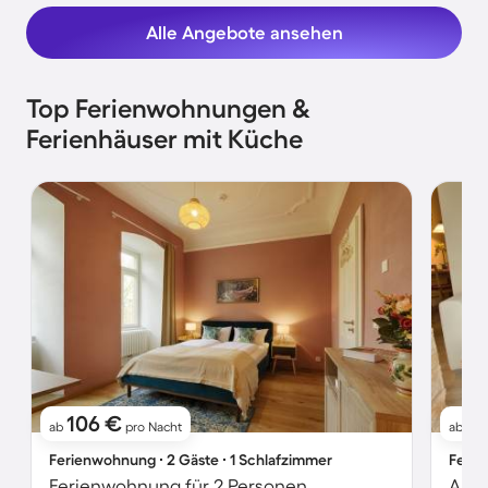
Alle Angebote ansehen
Top Ferienwohnungen &
Ferienhäuser mit Küche
106 €
1
ab
pro Nacht
ab
Ferienwohnung ∙ 2 Gäste ∙ 1 Schlafzimmer
Ferie
Ferienwohnung für 2 Personen