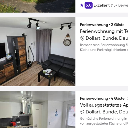
5.0
Exzellent
(157 Bew
Ferienwohnung ∙ 2 Gäste ∙
Ferienwohnung mit T
Dollart, Bunde, De
Romantische Ferienwohnung fü
Küche und Parkmöglichkeiten di
Ferienwohnung ∙ 4 Gäste ∙
Voll ausgestattetes A
Dollart, Bunde, De
Gemütliche Ferienwohnung in D
voll ausgestatteter Küche und P