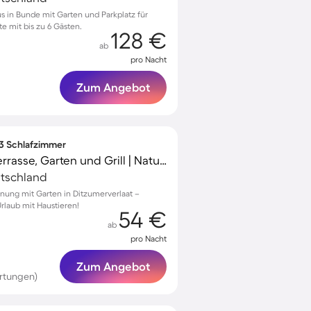
s in Bunde mit Garten und Parkplatz für
 mit bis zu 6 Gästen.
128 €
ab
pro Nacht
Zum Angebot
 3 Schlafzimmer
Ferienwohnung mit Terrasse, Garten und Grill | Naturblick
utschland
nung mit Garten in Ditzumerverlaat –
Urlaub mit Haustieren!
54 €
ab
pro Nacht
Zum Angebot
rtungen)