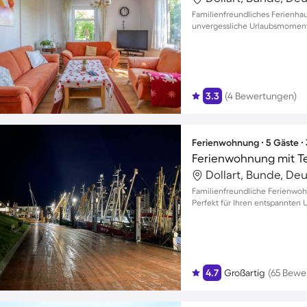
Familienfreundliches Ferienhau
unvergessliche Urlaubsmomente
3.3
(4 Bewertungen)
Ferienwohnung ∙ 5 Gäste ∙
Dollart, Bunde, De
Familienfreundliche Ferienwoh
Perfekt für Ihren entspannten 
4.7
Großartig
(65 Bewe