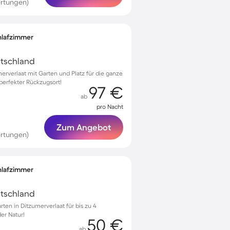
rtungen)
chlafzimmer
utschland
merverlaat mit Garten und Platz für die ganze
 perfekter Rückzugsort!
97 €
ab
pro Nacht
Zum Angebot
rtungen)
chlafzimmer
utschland
ten in Ditzumerverlaat für bis zu 4
er Natur!
50 €
ab