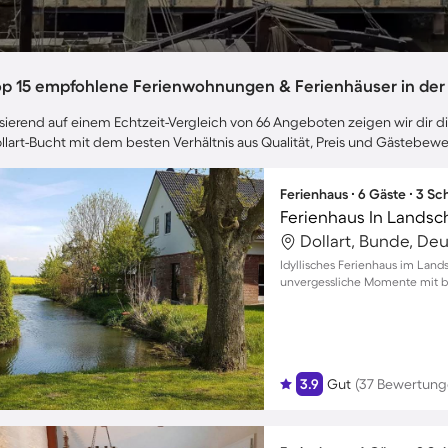
op 15 empfohlene Ferienwohnungen & Ferienhäuser in der 
sierend auf einem Echtzeit-Vergleich von 66 Angeboten zeigen wir dir di
llart-Bucht mit dem besten Verhältnis aus Qualität, Preis und Gästebew
Ferienhaus ∙ 6 Gäste ∙ 3 S
Ferienhaus In Landsc
Dollart, Bunde, De
Idyllisches Ferienhaus im Land
unvergessliche Momente mit bi
3.9
Gut
(37 Bewertung