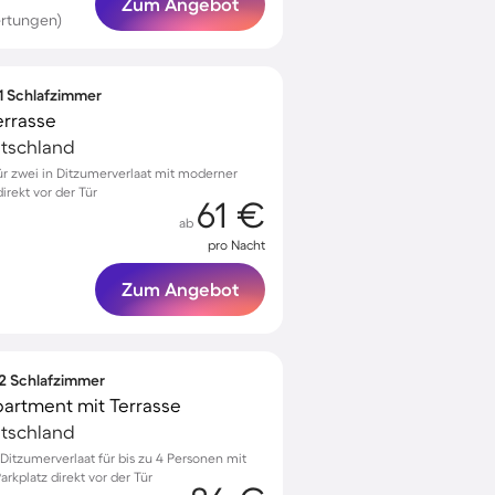
Zum Angebot
ertungen)
 1 Schlafzimmer
errasse
utschland
r zwei in Ditzumerverlaat mit moderner
rekt vor der Tür
61 €
ab
pro Nacht
Zum Angebot
 2 Schlafzimmer
partment mit Terrasse
utschland
itzumerverlaat für bis zu 4 Personen mit
arkplatz direkt vor der Tür