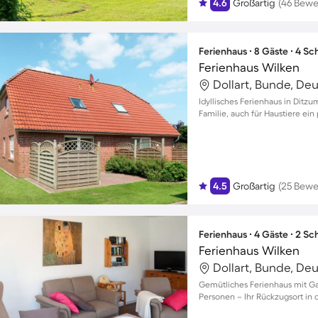
4.6
Großartig
(46 Bewe
Ferienhaus ∙ 8 Gäste ∙ 4 S
Ferienhaus Wilken
Dollart, Bunde, De
Idyllisches Ferienhaus in Ditzu
Familie, auch für Haustiere ein
4.5
Großartig
(25 Bewe
Ferienhaus ∙ 4 Gäste ∙ 2 S
Ferienhaus Wilken
Dollart, Bunde, De
Gemütliches Ferienhaus mit Gar
Personen – Ihr Rückzugsort in d