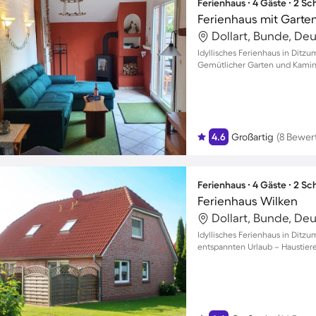
Ferienhaus ∙ 4 Gäste ∙ 2 S
Ferienhaus mit Garten
Dollart, Bunde, De
Idyllisches Ferienhaus in Ditzu
Gemütlicher Garten und Kamin
4.6
Großartig
(8 Bewer
Ferienhaus ∙ 4 Gäste ∙ 2 S
Ferienhaus Wilken
Dollart, Bunde, De
Idyllisches Ferienhaus in Ditz
entspannten Urlaub – Haustier