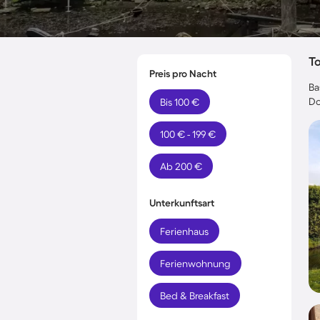
T
Preis pro Nacht
Ba
Do
Bis 100 €
100 € - 199 €
Ab 200 €
Unterkunftsart
Ferienhaus
Ferienwohnung
Bed & Breakfast