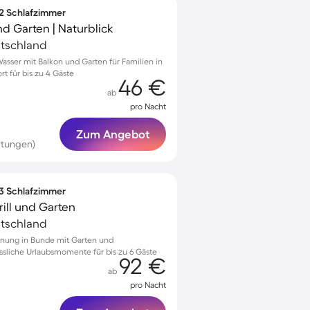
 2 Schlafzimmer
nd Garten | Naturblick
utschland
sser mit Balkon und Garten für Familien in
rt für bis zu 4 Gäste
46 €
ab
pro Nacht
Zum Angebot
rtungen)
 3 Schlafzimmer
ill und Garten
utschland
hnung in Bunde mit Garten und
ssliche Urlaubsmomente für bis zu 6 Gäste
92 €
ab
pro Nacht