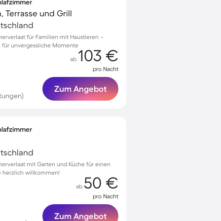
chlafzimmer
, Terrasse und Grill
utschland
merverlaat für Familien mit Haustieren –
 für unvergessliche Momente
103 €
ab
pro Nacht
Zum Angebot
tungen)
chlafzimmer
utschland
umerverlaat mit Garten und Küche für einen
e herzlich willkommen!
50 €
ab
pro Nacht
Zum Angebot