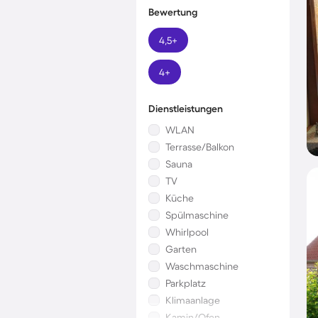
Bewertung
4,5+
4+
Dienstleistungen
WLAN
Terrasse/Balkon
Sauna
TV
Küche
Spülmaschine
Whirlpool
Garten
Waschmaschine
Parkplatz
Klimaanlage
Kamin/Ofen