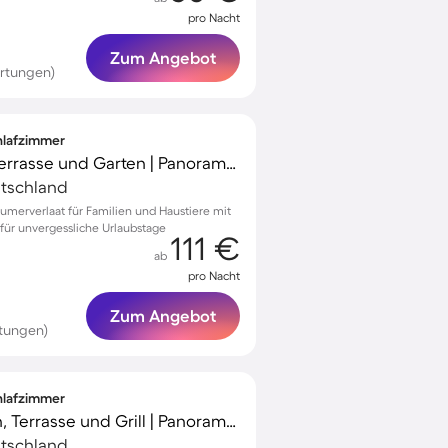
pro Nacht
Zum Angebot
rtungen)
chlafzimmer
Ferienhaus mit Grill, Terrasse und Garten | Panoramablick
utschland
umerverlaat für Familien und Haustiere mit
für unvergessliche Urlaubstage
111 €
ab
pro Nacht
Zum Angebot
tungen)
chlafzimmer
Ferienhaus mit Garten, Terrasse und Grill | Panoramablick
utschland