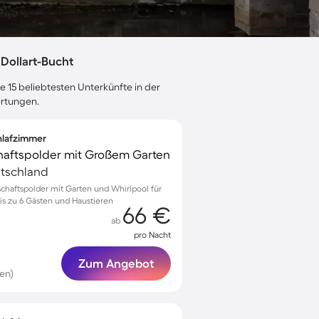
Dollart-Bucht
e 15 beliebtesten Unterkünfte in der
ertungen.
chlafzimmer
haftspolder mit Großem Garten
utschland
schaftspolder mit Garten und Whirlpool für
s zu 6 Gästen und Haustieren
66 €
ab
pro Nacht
Zum Angebot
en)