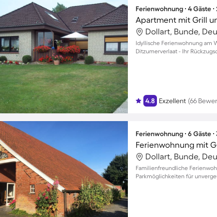
Ferienwohnung ∙ 4 Gäste ∙
Apartment mit Grill u
Dollart, Bunde, De
Idyllische Ferienwohnung am Wa
Ditzumerverlaat - Ihr Rückzugso
4.8
Exzellent
(66 Bewe
Ferienwohnung ∙ 6 Gäste ∙
Ferienwohnung mit Gr
Dollart, Bunde, De
Familienfreundliche Ferienwo
Parkmöglichkeiten für unverge