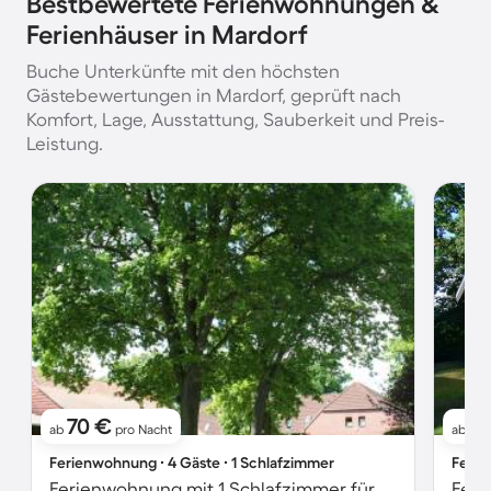
Bestbewertete Ferienwohnungen &
Ferienhäuser in Mardorf
Buche Unterkünfte mit den höchsten
Gästebewertungen in Mardorf, geprüft nach
Komfort, Lage, Ausstattung, Sauberkeit und Preis-
Leistung.
70 €
11
ab
pro Nacht
ab
Ferienwohnung ∙ 4 Gäste ∙ 1 Schlafzimmer
Ferie
Ferienwohnung mit 1 Schlafzimmer für 4 Personen