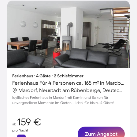
Ferienhaus ∙ 4 Gäste ∙ 2 Schlafzimmer
Ferienhaus Für 4 Personen ca. 165 m² in Mardorf, Niedersachsen (Steinhuder Meer)
Mardorf, Neustadt am Rübenberge, Deutschland
Idyllisches Ferienhaus in Mardorf mit Kamin und Balkon für
unvergessliche Momente im Garten – ideal für bis zu 4 Gäste!
159 €
ab
pro Nacht
Zum Angebot