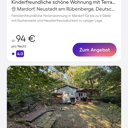
Kinderfreundliche schöne Wohnung mit Terrasse, Garten und Grill | Haustierfreundlich
Mardorf, Neustadt am Rübenberge, Deutschland
Familienfreundliche Ferienwohnung in Mardorf für bis zu 6 Gäste
mit Küchenzeile und Haustierfreundlichkeit in ruhiger Lage
94 €
ab
pro Nacht
Zum Angebot
4.0