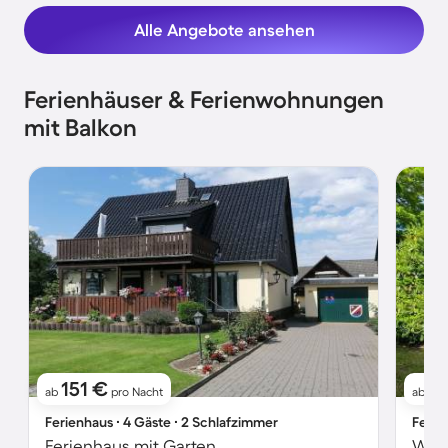
Alle Angebote ansehen
Ferienhäuser & Ferienwohnungen
mit Balkon
151 €
9
ab
pro Nacht
ab
Ferienhaus ∙ 4 Gäste ∙ 2 Schlafzimmer
Ferie
Ferienhaus mit Garten
Wohn