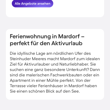
HomeToGo hat für dich und deine Familie
Alle Angebote ansehen
die besten Angebote herausgesucht. Finde
und buche hier die schönsten
Ferienunterkünfte am Meer in Mardorf und
komme garantiert erholt und munter
wieder nachhause.
Ferienwohnung in Mardorf –
perfekt für den Aktivurlaub
Die idyllische Lage am nördlichen Ufer des
Steinhuder Meeres macht Mardorf zum idealen
Ziel für Aktivurlauber und Naturliebhaber. Sie
suchen eine ganz besondere Unterkunft? Dann
sind die malerischen Fachwerkbauten oder ein
Apartment in einer Mühle perfekt. Von der
Terrasse vieler Ferienhäuser in Mardorf haben
Sie einen schönen Blick auf den See.