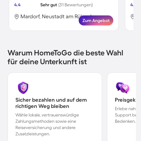
4.4
Sehr gut
(31 Bewertungen)
4.4
Mardorf, Neustadt am Rübenberge, Deutschland
Zum Angebot
Warum HomeToGo die beste Wahl
für deine Unterkunft ist
Sicher bezahlen und auf dem
Preisgekr
richtigen Weg bleiben
Erlebe nahtl
Wähle lokale, vertrauenswürdige
Support bei 
Zahlungsmethoden sowie eine
Bedenken.
Reiseversicherung und andere
Zusatzleistungen.