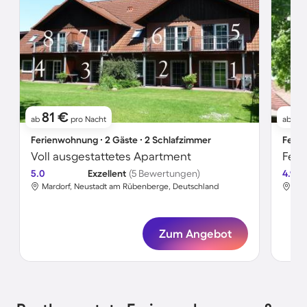
81 €
8
ab
pro Nacht
ab
Ferienwohnung ∙ 2 Gäste ∙ 2 Schlafzimmer
Ferie
Voll ausgestattetes Apartment
5.0
Exzellent
(5 Bewertungen)
4.9
Mardorf, Neustadt am Rübenberge, Deutschland
Mar
Zum Angebot