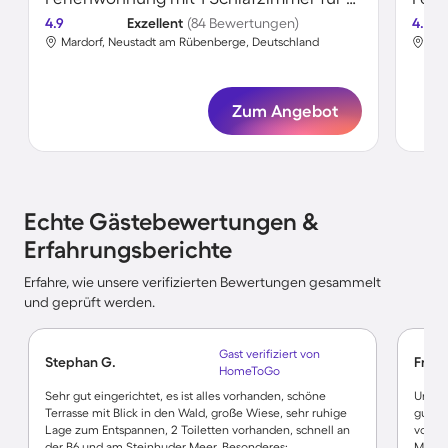
4.9
Exzellent
(84 Bewertungen)
4.8
Mardorf, Neustadt am Rübenberge, Deutschland
Mar
Zum Angebot
Echte Gästebewertungen &
Erfahrungsberichte
Erfahre, wie unsere verifizierten Bewertungen gesammelt
und geprüft werden.
Gast verifiziert von
Stephan G.
Fritz 
HomeToGo
Sehr gut eingerichtet, es ist alles vorhanden, schöne
Unterk
Terrasse mit Blick in den Wald, große Wiese, sehr ruhige
gut ei
Lage zum Entspannen, 2 Toiletten vorhanden, schnell an
vorha
der B6 und am Steinhuder Meer, Besonderes:
Meer.