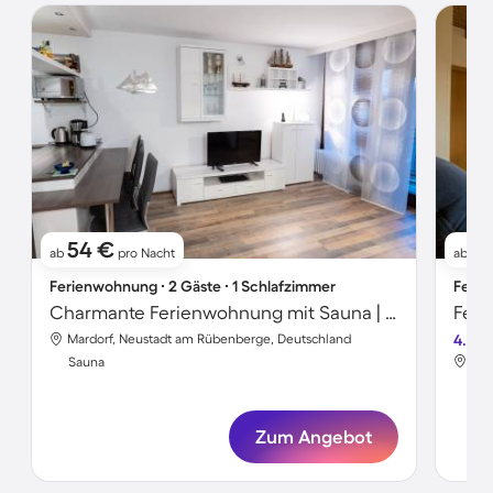
54 €
76
ab
pro Nacht
ab
Ferienwohnung ∙ 2 Gäste ∙ 1 Schlafzimmer
Ferie
Charmante Ferienwohnung mit Sauna | Seeblick | Strand in der Nähe
Mardorf, Neustadt am Rübenberge, Deutschland
4.4
Mar
Sauna
Sa
Zum Angebot