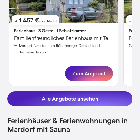
1.457 €
11
ab
pro Nacht
ab
Ferienhaus ∙ 3 Gäste ∙ 1 Schlafzimmer
Ferie
Familienfreundliches Ferienhaus mit Terrasse und Garten | Neben dem Strand
Feri
Mardorf, Neustadt am Rübenberge, Deutschland
Mar
Terrasse/Balkon
Ter
Zum Angebot
Alle Angebote ansehen
Ferienhäuser & Ferienwohnungen in
Mardorf mit Sauna