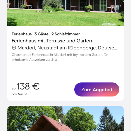
Ferienhaus ∙ 3 Gäste ∙ 2 Schlafzimmer
Ferienhaus mit Terrasse und Garten
Mardorf, Neustadt am Rübenberge, Deutschland
Charmantes Ferienhaus in Mardorf mit idyllischem Garten für
erholsame Auszeiten zu dritt
138 €
ab
Zum Angebot
pro Nacht