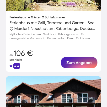
Ferienhaus ∙ 4 Gäste ∙ 2 Schlafzimmer
Ferienhaus mit Grill, Terrasse und Garten | Seeblick | Ideal für Homeoffice
Mardorf, Neustadt am Rübenberge, Deutschland
Idyllisches Ferienhaus mit Seeblick in Rehburg-Loccum für
unvergessliche Momente im Garten und am Kamin für bis zu 4
Gäste
106 €
ab
pro Nacht
Zum Angebot
4.4