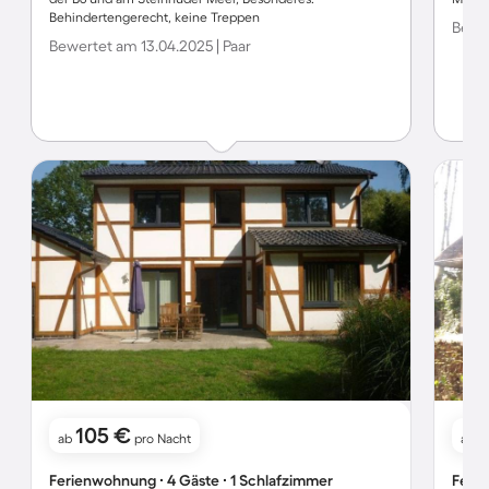
Behindertengerecht, keine Treppen
Bewer
Bewertet am 13.04.2025 | Paar
105 €
ab
pro Nacht
ab
Ferienwohnung ∙ 4 Gäste ∙ 1 Schlafzimmer
Ferie