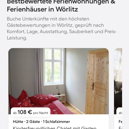
Bestbewertete Ferienwohnungen &
Ferienhäuser in Wörlitz
Buche Unterkünfte mit den höchsten
Gästebewertungen in Wörlitz, geprüft nach
Komfort, Lage, Ausstattung, Sauberkeit und Preis-
Leistung.
108 €
8
ab
pro Nacht
ab
Hütte ∙ 2 Gäste ∙ 1 Schlafzimmer
Ferie
Kinderfreundliches Chalet mit Garten