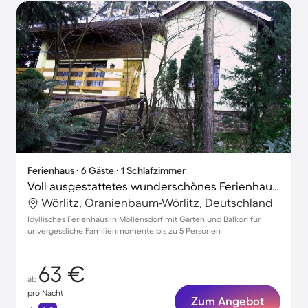
Ferienhaus ∙ 6 Gäste ∙ 1 Schlafzimmer
Voll ausgestattetes wunderschönes Ferienhaus mit Terrasse, Garten und Grill
Wörlitz, Oranienbaum-Wörlitz, Deutschland
Idyllisches Ferienhaus in Möllensdorf mit Garten und Balkon für
unvergessliche Familienmomente bis zu 5 Personen
63 €
ab
pro Nacht
Zum Angebot