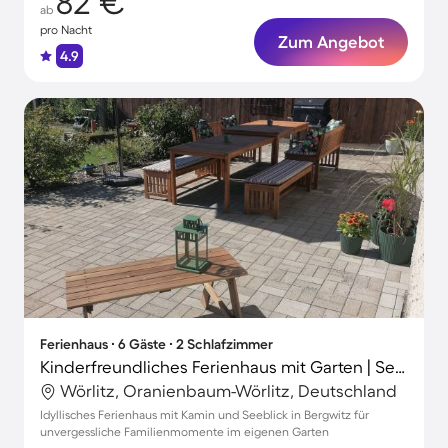
82 €
ab
pro Nacht
Zum Angebot
4.9
Ferienhaus ∙ 6 Gäste ∙ 2 Schlafzimmer
Kinderfreundliches Ferienhaus mit Garten | Seeblick
Wörlitz, Oranienbaum-Wörlitz, Deutschland
Idyllisches Ferienhaus mit Kamin und Seeblick in Bergwitz für
unvergessliche Familienmomente im eigenen Garten