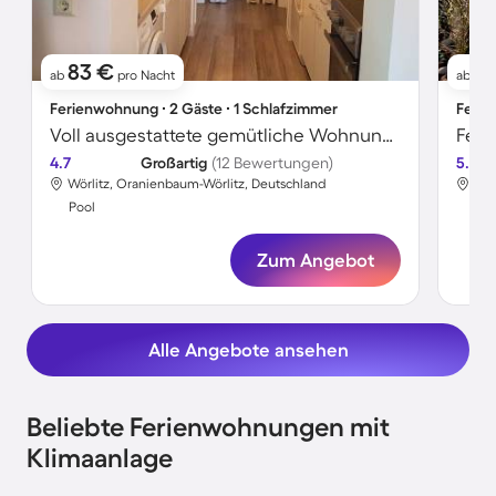
83 €
9
ab
pro Nacht
ab
Ferienwohnung ∙ 2 Gäste ∙ 1 Schlafzimmer
Ferie
Voll ausgestattete gemütliche Wohnung mit Garten, Grill und beheiztem Pool
4.7
Großartig
(12 Bewertungen)
5.0
Wörlitz, Oranienbaum-Wörlitz, Deutschland
Wör
Pool
Poo
Zum Angebot
Alle Angebote ansehen
Beliebte Ferienwohnungen mit
Klimaanlage