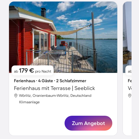
179 €
6
ab
pro Nacht
ab
Ferienhaus ∙ 4 Gäste ∙ 2 Schlafzimmer
Ferie
Ferienhaus mit Terrasse | Seeblick
Wörlitz, Oranienbaum-Wörlitz, Deutschland
Wör
Klimaanlage
Kli
Zum Angebot