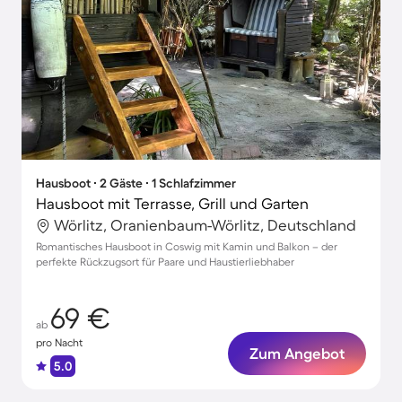
Hausboot ∙ 2 Gäste ∙ 1 Schlafzimmer
Hausboot mit Terrasse, Grill und Garten
Wörlitz, Oranienbaum-Wörlitz, Deutschland
Romantisches Hausboot in Coswig mit Kamin und Balkon – der
perfekte Rückzugsort für Paare und Haustierliebhaber
69 €
ab
pro Nacht
Zum Angebot
5.0