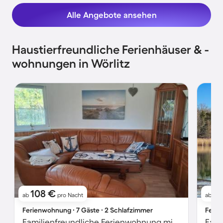
Alle Angebote ansehen
Haustierfreundliche Ferienhäuser & -
wohnungen in Wörlitz
108 €
8
ab
pro Nacht
ab
Ferienwohnung ∙ 7 Gäste ∙ 2 Schlafzimmer
Ferie
Familienfreundliche Ferienwohnung mit Grill und Terrasse | Haustiere erlaubt