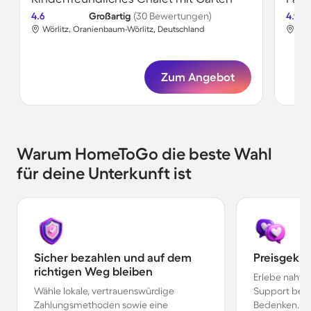
4.6
Großartig
(30 Bewertungen)
4.9
Wörlitz, Oranienbaum-Wörlitz, Deutschland
Wör
Zum Angebot
Warum HomeToGo die beste Wahl
für deine Unterkunft ist
Sicher bezahlen und auf dem
Preisgekr
richtigen Weg bleiben
Erlebe nahtl
Wähle lokale, vertrauenswürdige
Support bei 
Zahlungsmethoden sowie eine
Bedenken.