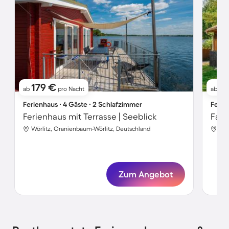
179 €
9
ab
pro Nacht
ab
Ferienhaus ∙ 4 Gäste ∙ 2 Schlafzimmer
Ferie
Ferienhaus mit Terrasse | Seeblick
Wörlitz, Oranienbaum-Wörlitz, Deutschland
Wör
Zum Angebot