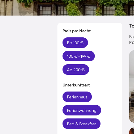
T
Preis pro Nacht
Ba
Rü
Bis 100 €
100 € - 199 €
Ab 200 €
Unterkunftsart
Ferienhaus
Ferienwohnung
Bed & Breakfast