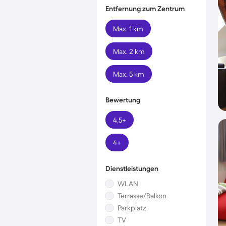
Entfernung zum Zentrum
Max. 1 km
Max. 2 km
Max. 5 km
Bewertung
4,5+
4+
Dienstleistungen
WLAN
Terrasse/Balkon
Parkplatz
TV