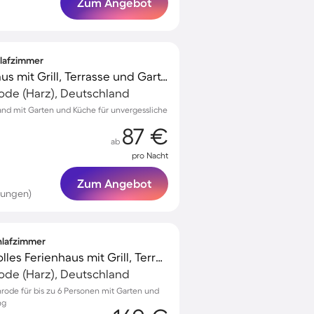
Zum Angebot
hlafzimmer
Gemütliches Ferienhaus mit Grill, Terrasse und Garten
ode (Harz), Deutschland
land mit Garten und Küche für unvergessliche
87 €
ab
pro Nacht
Zum Angebot
tungen)
chlafzimmer
Familienorientiertes tolles Ferienhaus mit Grill, Terrasse und Garten
ode (Harz), Deutschland
nrode für bis zu 6 Personen mit Garten und
ng