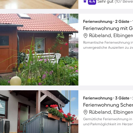
4.4
Sehr gut
(107 Bewe
Ferienwohnung ∙ 2 Gäste ∙
Ferienwohnung mit Gri
Rübeland, Elbinger
Romantische Ferienwohnung im 
unvergessliche Auszeiten zu zw
Ferienwohnung ∙ 3 Gäste ∙
Ferienwohnung Sche
Rübeland, Elbinger
Gemütliche Ferienwohnung in E
und Parkmöglichkeit im Herzen