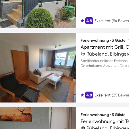
4.8
Exzellent
(84 Bewe
Ferienwohnung ∙ 3 Gäste ∙
Apartment mit Grill, 
Rübeland, Elbinger
Familienfreundliches Ferienhau
für erholsame Auszeiten für bis
4.8
Exzellent
(25 Bewe
Ferienwohnung ∙ 3 Gäste ∙
Ferienwohnung mit Ter
Rübeland, Elbinger