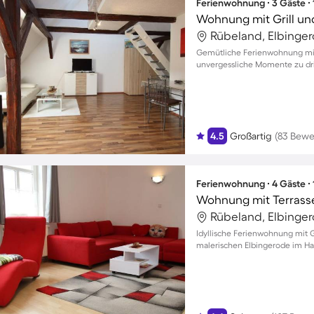
Ferienwohnung ∙ 3 Gäste ∙
Wohnung mit Grill un
Rübeland, Elbinger
Gemütliche Ferienwohnung mit
unvergessliche Momente zu dri
4.5
Großartig
(83 Bewe
Ferienwohnung ∙ 4 Gäste ∙
Wohnung mit Terrasse,
Rübeland, Elbinger
Idyllische Ferienwohnung mit G
malerischen Elbingerode im Har