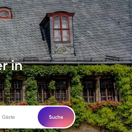
r in
Gäste
Suche