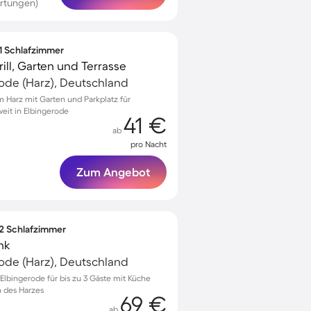
rtungen)
 1 Schlafzimmer
ll, Garten und Terrasse
ode (Harz), Deutschland
Harz mit Garten und Parkplatz für
eit in Elbingerode
41 €
ab
pro Nacht
Zum Angebot
 2 Schlafzimmer
nk
ode (Harz), Deutschland
lbingerode für bis zu 3 Gäste mit Küche
 des Harzes
69 €
ab