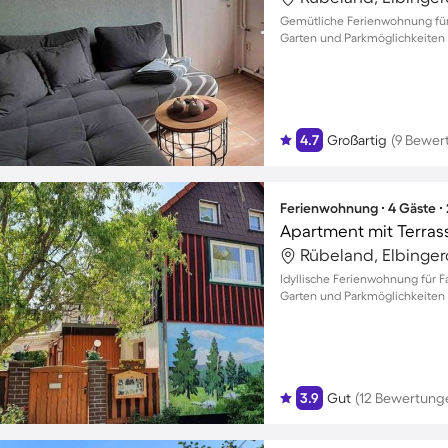
Gemütliche Ferienwohnung für 
Garten und Parkmöglichkeiten
4.7
Großartig
(9 Bewer
Ferienwohnung ∙ 4 Gäste ∙
Apartment mit Terrass
Rübeland, Elbinger
Idyllische Ferienwohnung für 
Garten und Parkmöglichkeiten
3.9
Gut
(12 Bewertung