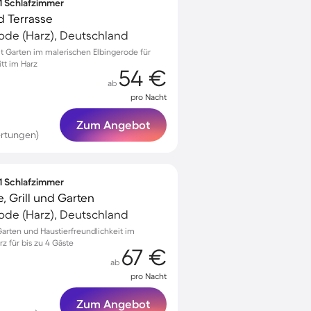
 1 Schlafzimmer
d Terrasse
ode (Harz), Deutschland
 Garten im malerischen Elbingerode für
tt im Harz
54 €
ab
pro Nacht
Zum Angebot
rtungen)
 1 Schlafzimmer
 Grill und Garten
ode (Harz), Deutschland
arten und Haustierfreundlichkeit im
z für bis zu 4 Gäste
67 €
ab
pro Nacht
Zum Angebot