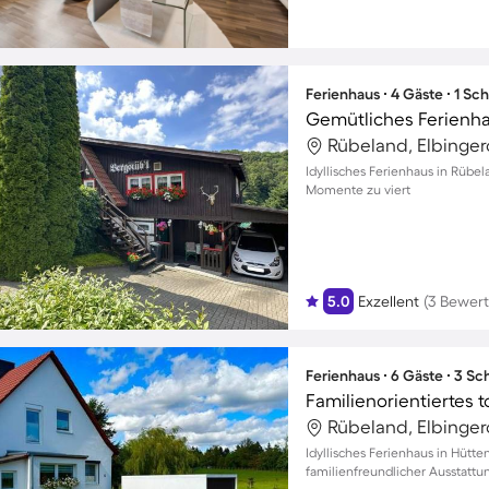
Ferienhaus ∙ 4 Gäste ∙ 1 Sc
Rübeland, Elbinger
Idyllisches Ferienhaus in Rübe
Momente zu viert
5.0
Exzellent
(3 Bewer
Ferienhaus ∙ 6 Gäste ∙ 3 S
Rübeland, Elbinger
Idyllisches Ferienhaus in Hütte
familienfreundlicher Ausstattu