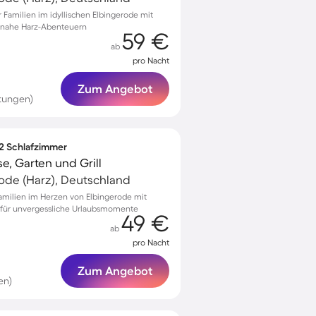
Familien im idyllischen Elbingerode mit
 nahe Harz-Abenteuern
59 €
ab
pro Nacht
Zum Angebot
tungen)
 2 Schlafzimmer
e, Garten und Grill
ode (Harz), Deutschland
Familien im Herzen von Elbingerode mit
 für unvergessliche Urlaubsmomente
49 €
ab
pro Nacht
Zum Angebot
en)