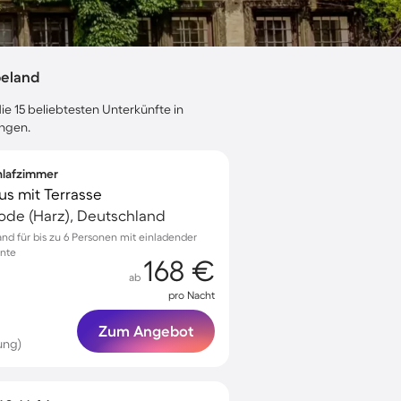
beland
ie 15 beliebtesten Unterkünfte in
ungen.
chlafzimmer
s mit Terrasse
ode (Harz), Deutschland
and für bis zu 6 Personen mit einladender
nte
168 €
ab
pro Nacht
Zum Angebot
ung)