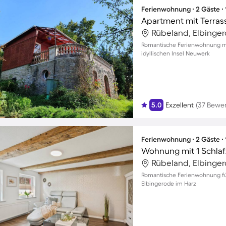
Ferienwohnung ∙ 2 Gäste ∙
Apartment mit Terras
Rübeland, Elbinger
Romantische Ferienwohnung mi
idyllischen Insel Neuwerk
5.0
Exzellent
(37 Bewe
Ferienwohnung ∙ 2 Gäste ∙
Wohnung mit 1 Schlaf
Rübeland, Elbinger
Romantische Ferienwohnung fü
Elbingerode im Harz