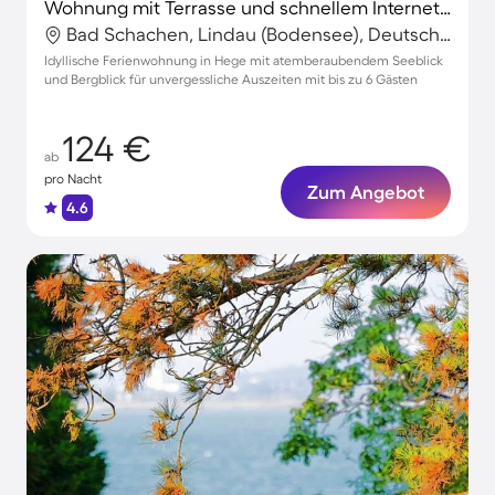
Wohnung mit Terrasse und schnellem Internet | Seeblick
Bad Schachen, Lindau (Bodensee), Deutschland
Idyllische Ferienwohnung in Hege mit atemberaubendem Seeblick
und Bergblick für unvergessliche Auszeiten mit bis zu 6 Gästen
124 €
ab
pro Nacht
Zum Angebot
4.6