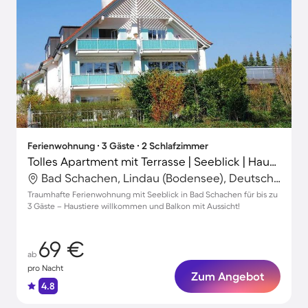
Ferienwohnung ∙ 3 Gäste ∙ 2 Schlafzimmer
Tolles Apartment mit Terrasse | Seeblick | Haustiere sind willkommen
Bad Schachen, Lindau (Bodensee), Deutschland
Traumhafte Ferienwohnung mit Seeblick in Bad Schachen für bis zu
3 Gäste – Haustiere willkommen und Balkon mit Aussicht!
69 €
ab
pro Nacht
Zum Angebot
4.8