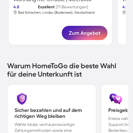
4.8
Exzellent
(71 Bewertungen)
4.9
Bad Schachen, Lindau (Bodensee), Deutschland
Bad
Zum Angebot
Warum HomeToGo die beste Wahl
für deine Unterkunft ist
Sicher bezahlen und auf dem
Preisgekr
richtigen Weg bleiben
Erlebe nahtl
Wähle lokale, vertrauenswürdige
Support bei 
Zahlungsmethoden sowie eine
Bedenken.