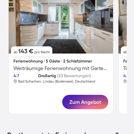
143 €
8
ab
pro Nacht
ab
Ferienwohnung ∙ 5 Gäste ∙ 2 Schlafzimmer
Ferie
Weiträumige Ferienwohnung mit Garten und schnellem Internet | Gartenblick
4.7
Großartig
(33 Bewertungen)
4.8
Bad Schachen, Lindau (Bodensee), Deutschland
Bad
Zum Angebot