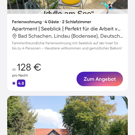
Ferienwohnung ∙ 4 Gäste ∙ 2 Schlafzimmer
Apartment | Seeblick | Perfekt für die Arbeit von Zuhause
Bad Schachen, Lindau (Bodensee), Deutschland
Familienfreundliche Ferienwohnung mit Seeblick auf der Insel für
bis zu 4 Personen – Haustiere willkommen und gemütlicher Balkon!
128 €
ab
pro Nacht
Zum Angebot
4.8