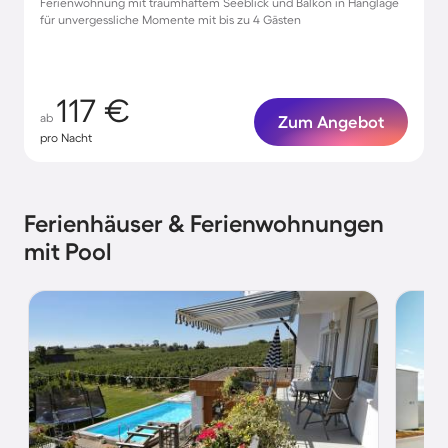
Ferienwohnung mit traumhaftem Seeblick und Balkon in Hanglage
für unvergessliche Momente mit bis zu 4 Gästen
117 €
ab
Zum Angebot
pro Nacht
Ferienhäuser & Ferienwohnungen
mit Pool