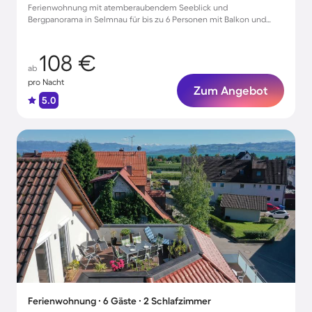
Ferienwohnung mit atemberaubendem Seeblick und
Bergpanorama in Selmnau für bis zu 6 Personen mit Balkon und
Parkmöglichkeiten
108 €
ab
pro Nacht
Zum Angebot
5.0
Ferienwohnung ∙ 6 Gäste ∙ 2 Schlafzimmer