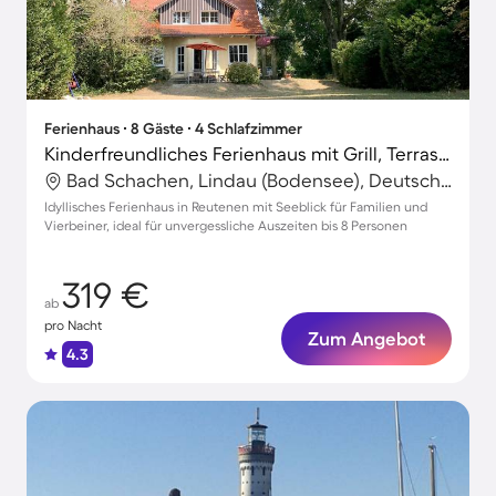
Ferienhaus ∙ 8 Gäste ∙ 4 Schlafzimmer
Kinderfreundliches Ferienhaus mit Grill, Terrasse und Garten | Seeblick | Haustiere erlaubt
Bad Schachen, Lindau (Bodensee), Deutschland
Idyllisches Ferienhaus in Reutenen mit Seeblick für Familien und
Vierbeiner, ideal für unvergessliche Auszeiten bis 8 Personen
319 €
ab
pro Nacht
Zum Angebot
4.3