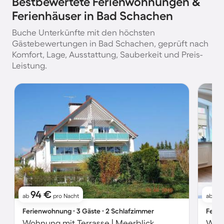
Bestbewertete Ferienwohnungen &
Ferienhäuser in Bad Schachen
Buche Unterkünfte mit den höchsten
Gästebewertungen in Bad Schachen, geprüft nach
Komfort, Lage, Ausstattung, Sauberkeit und Preis-
Leistung.
94 €
1
ab
pro Nacht
ab
Ferienwohnung ∙ 3 Gäste ∙ 2 Schlafzimmer
Ferie
Wohnung mit Terrasse | Meerblick