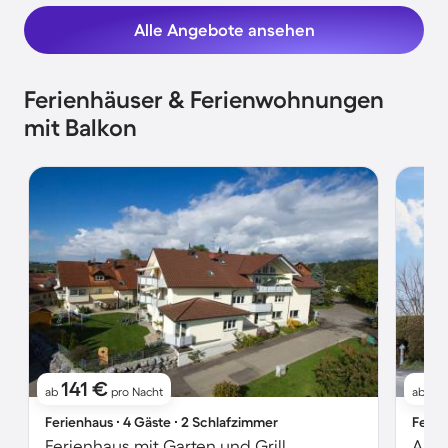
Alle Angebote ansehen
Ferienhäuser & Ferienwohnungen
mit Balkon
141 €
8
ab
pro Nacht
ab
Ferienhaus ∙ 4 Gäste ∙ 2 Schlafzimmer
Ferie
Ferienhaus mit Garten und Grill
Apar