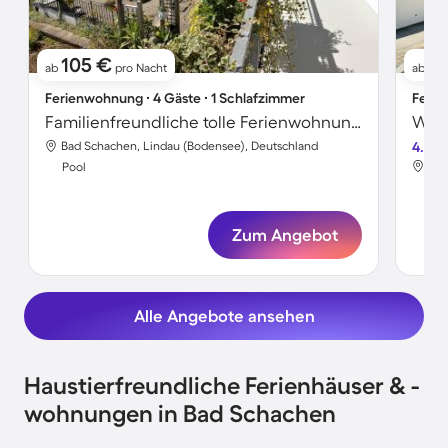
105 €
9
ab
pro Nacht
ab
Ferienwohnung ∙ 4 Gäste ∙ 1 Schlafzimmer
Ferie
Familienfreundliche tolle Ferienwohnung mit Garten, Terrasse und Pool | Gartenblick
Bad Schachen, Lindau (Bodensee), Deutschland
4.6
Bad
Pool
Poo
Zum Angebot
Alle Angebote ansehen
Haustierfreundliche Ferienhäuser & -
wohnungen in Bad Schachen