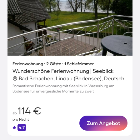
Ferienwohnung ∙ 2 Gäste ∙ 1 Schlafzimmer
Wunderschöne Ferienwohnung | Seeblick
Bad Schachen, Lindau (Bodensee), Deutschland
Romantische Ferienwohnung mit Seeblick in Wasserburg am
Bodensee für unvergessliche Momente zu zweit
114 €
ab
pro Nacht
Zum Angebot
4.7