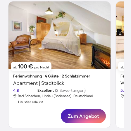
100 €
18
ab
pro Nacht
ab
Ferienwohnung ∙ 4 Gäste ∙ 2 Schlafzimmer
Ferie
Apartment | Stadtblick
4.8
Exzellent
(2 Bewertungen)
5.0
Bad Schachen, Lindau (Bodensee), Deutschland
Bad
Haustier erlaubt
Hau
Zum Angebot